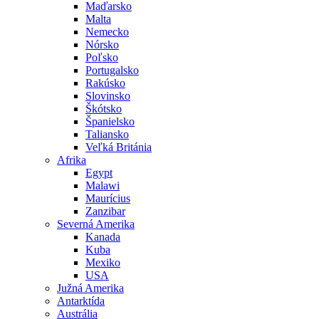
Maďarsko
Malta
Nemecko
Nórsko
Poľsko
Portugalsko
Rakúsko
Slovinsko
Škótsko
Španielsko
Taliansko
Veľká Británia
Afrika
Egypt
Malawi
Maurícius
Zanzibar
Severná Amerika
Kanada
Kuba
Mexiko
USA
Južná Amerika
Antarktída
Austrália