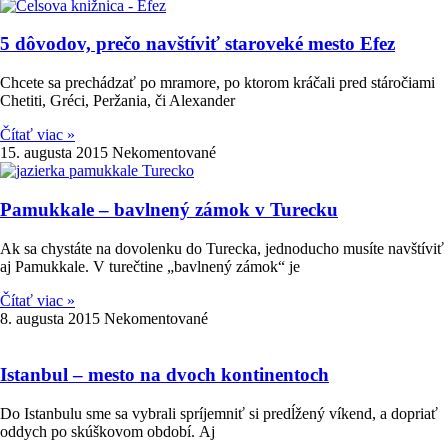
5 dôvodov, prečo navštíviť staroveké mesto Efez
Chcete sa prechádzať po mramore, po ktorom kráčali pred stáročiami
Chetiti, Gréci, Peržania, či Alexander
Čítať viac »
15. augusta 2015
Nekomentované
Pamukkale – bavlnený zámok v Turecku
Ak sa chystáte na dovolenku do Turecka, jednoducho musíte navštíviť
aj Pamukkale. V turečtine „bavlnený zámok“ je
Čítať viac »
8. augusta 2015
Nekomentované
Istanbul – mesto na dvoch kontinentoch
Do Istanbulu sme sa vybrali spríjemniť si predĺžený víkend, a dopriať
oddych po skúškovom období. Aj