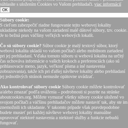
súhlasíte s uložením Cookies vo Vašom prehliadači.
viac informácií
OK
Súbory cookie:
S cieľom zabezpečiť riadne fungovanie tejto webovej lokality
ukladáme niekedy na vašom zariadení malé dátové súbory, tzv. cookie.
Je to bežná prax väčšiny veľkých webových lokalít.
Čo sú súbory cookie?
Súbor cookie je malý textový súbor, ktorý
webová lokalita ukladá vo vašom počítači alebo mobilnom zariadení
pri jej prehliadaní. Vďaka tomuto súboru si webová lokalita na určitý
čas uchováva informácie o vašich krokoch a preferenciách (ako sú
prihlasovacie meno, jazyk, veľkosť písma a iné nastavenia
zobrazovania), takže ich pri ďalšej návšteve lokality alebo prehliadaní
jej jednotlivých stránok nemusíte opätovne uvádzať.
Ako kontrolovať súbory cookie
Súbory cookie môžete kontrolovať
a/alebo zmazať podľa uváženia – podrobnosti si pozrite na stránke
aboutcookies.org. Môžete vymazať všetky súbory cookie uložené vo
svojom počítači a väčšinu prehliadačov môžete nastaviť tak, aby ste im
znemožnili ich ukladanie. V takomto prípade však pravdepodobne
budete musieť pri každej návšteve webovej lokality manuálne
upravovať niektoré nastavenia a niektoré služby a funkcie nebudú
fungovať.