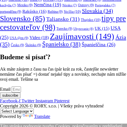
Nemčina
(19)
Mexiko
(9)
Ostrovy
(9)
kuchyňa
(7)
Nórsko
(7)
Portugalsko
(7)
Slovakia
(34)
Rakúsko
(16)
portugalčina
(9)
Ruština
(9)
Sicília
(10)
tipy pre
Slovensko
(85)
Taliansko
(31)
Thajsko
(10)
cestovateľov
(98)
USA
UK
(15)
Turecko
(9)
Ubytovanie
(8)
Zaujímavosti
(149)
Ázia
(25)
Video
(18)
USA @en
(9)
(35)
Španielsko
(38)
Španielčina
(26)
Česko
(9)
Škótsko
(9)
Budeme si písať?
Ak máte záujem z času na čas (pár krát za rok, častejšie newsletter
nemáme čas písať =) dostať nejaké tipy a novinky, nechajte nám nižšie
svoj email. Tešíme sa
Email
subscribe
Facebook-f
Twitter
Instagram
Pinterest
Copyright 2026 © RORY, s.r.o. | Všetky práva vyhradené
Powered by
Translate
Táto stránka podporuje tvorbu Cookies, pokračovaním v prehliadaní