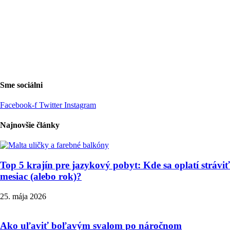
Sme sociálni
Facebook-f
Twitter
Instagram
Najnovšie články
Top 5 krajín pre jazykový pobyt: Kde sa oplatí stráviť
mesiac (alebo rok)?
25. mája 2026
Ako uľaviť boľavým svalom po náročnom