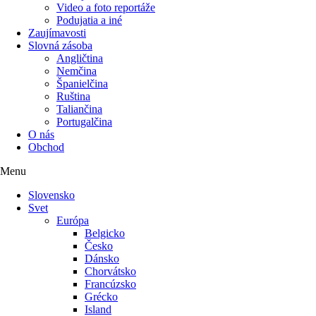
Video a foto reportáže
Podujatia a iné
Zaujímavosti
Slovná zásoba
Angličtina
Nemčina
Španielčina
Ruština
Taliančina
Portugalčina
O nás
Obchod
Menu
Slovensko
Svet
Európa
Belgicko
Česko
Dánsko
Chorvátsko
Francúzsko
Grécko
Island