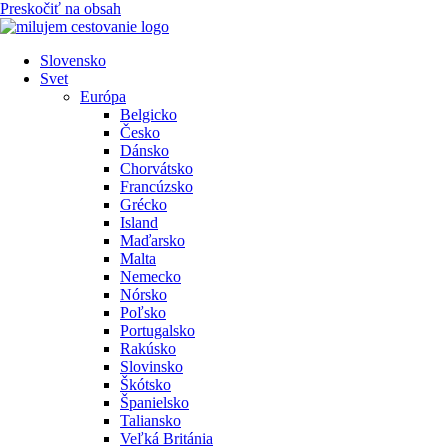
Preskočiť na obsah
Slovensko
Svet
Európa
Belgicko
Česko
Dánsko
Chorvátsko
Francúzsko
Grécko
Island
Maďarsko
Malta
Nemecko
Nórsko
Poľsko
Portugalsko
Rakúsko
Slovinsko
Škótsko
Španielsko
Taliansko
Veľká Británia