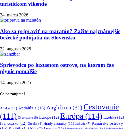
turistickom víkende
24. marca 2026
Ako sa pripraviť na maratón? Zažite najznámejšie
bežecké podujatia na Slovensku
22. augusta 2025
Sprievodca po luxusnom ostrove, na ktorom čas
plynie pomalšie
14. augusta 2025
Čo ťa zaujíma?
Cestovanie
Angličtina
(31)
Andalúzia
(16)
Afrika
(11)
Európa
(114)
(111)
Europe
(12)
Exotika
(12)
Chorvátsko
(8)
Kanárske ostrovy
Francúzsko
(12)
Hrady a zámky
(11)
Grécko
(8)
Jaskyňa
(7)
(15)
Karibik
(12)
Letenky
(11)
Kuba
(9)
Maurícius
(8)
Maďarsko
(8)
Medzinárodná