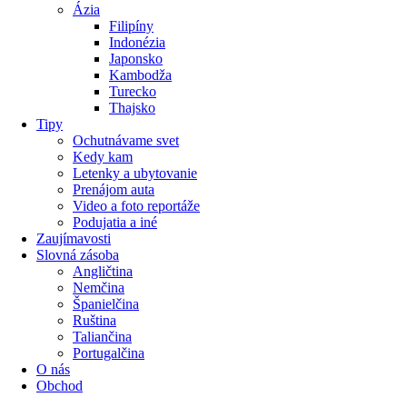
Ázia
Filipíny
Indonézia
Japonsko
Kambodža
Turecko
Thajsko
Tipy
Ochutnávame svet
Kedy kam
Letenky a ubytovanie
Prenájom auta
Video a foto reportáže
Podujatia a iné
Zaujímavosti
Slovná zásoba
Angličtina
Nemčina
Španielčina
Ruština
Taliančina
Portugalčina
O nás
Obchod