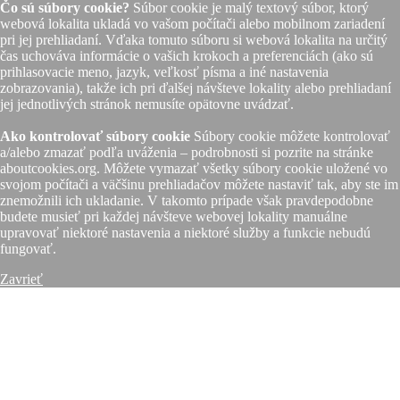
Čo sú súbory cookie?
Súbor cookie je malý textový súbor, ktorý
webová lokalita ukladá vo vašom počítači alebo mobilnom zariadení
pri jej prehliadaní. Vďaka tomuto súboru si webová lokalita na určitý
čas uchováva informácie o vašich krokoch a preferenciách (ako sú
prihlasovacie meno, jazyk, veľkosť písma a iné nastavenia
zobrazovania), takže ich pri ďalšej návšteve lokality alebo prehliadaní
jej jednotlivých stránok nemusíte opätovne uvádzať.
Ako kontrolovať súbory cookie
Súbory cookie môžete kontrolovať
a/alebo zmazať podľa uváženia – podrobnosti si pozrite na stránke
aboutcookies.org. Môžete vymazať všetky súbory cookie uložené vo
svojom počítači a väčšinu prehliadačov môžete nastaviť tak, aby ste im
znemožnili ich ukladanie. V takomto prípade však pravdepodobne
budete musieť pri každej návšteve webovej lokality manuálne
upravovať niektoré nastavenia a niektoré služby a funkcie nebudú
fungovať.
Zavrieť