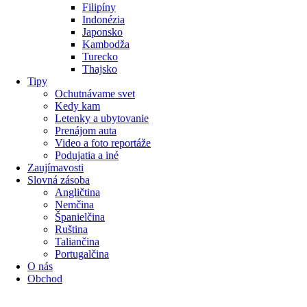
Filipíny
Indonézia
Japonsko
Kambodža
Turecko
Thajsko
Tipy
Ochutnávame svet
Kedy kam
Letenky a ubytovanie
Prenájom auta
Video a foto reportáže
Podujatia a iné
Zaujímavosti
Slovná zásoba
Angličtina
Nemčina
Španielčina
Ruština
Taliančina
Portugalčina
O nás
Obchod