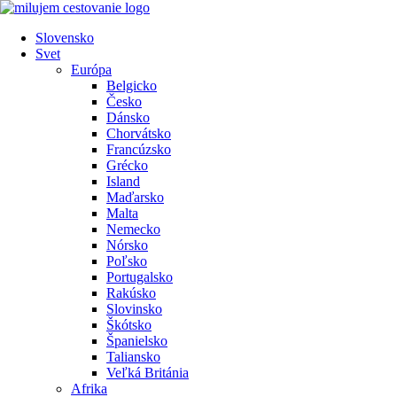
Preskočiť
na
Slovensko
obsah
Svet
Európa
Belgicko
Česko
Dánsko
Chorvátsko
Francúzsko
Grécko
Island
Maďarsko
Malta
Nemecko
Nórsko
Poľsko
Portugalsko
Rakúsko
Slovinsko
Škótsko
Španielsko
Taliansko
Veľká Británia
Afrika