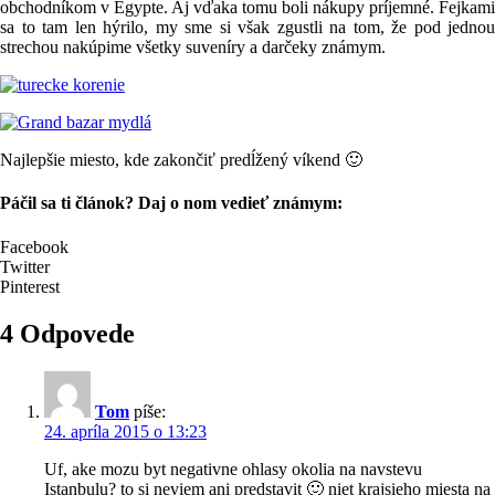
obchodníkom v Egypte. Aj vďaka tomu boli nákupy príjemné. Fejkami
sa to tam len hýrilo, my sme si však zgustli na tom, že pod jednou
strechou nakúpime všetky suveníry a darčeky známym.
Najlepšie miesto, kde zakončiť predĺžený víkend 🙂
Páčil sa ti článok? Daj o nom vedieť známym:
Facebook
Twitter
Pinterest
4 Odpovede
Tom
píše:
24. apríla 2015 o 13:23
Uf, ake mozu byt negativne ohlasy okolia na navstevu
Istanbulu? to si neviem ani predstavit 🙂 niet krajsieho miesta na