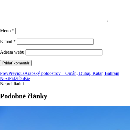
Meno
*
E-mail
*
Adresa webu
Prev
Previous
Arabský poloostrov – Omán, Dubaj, Katar, Bahrajn
Next
Fidži
Ďalšie
Neprehliadni
Podobné články