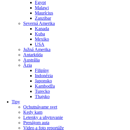
Egypt
Malawi
Maurícius
Zanzibar
Severná Amerika
Kanada
Kuba
Mexiko
USA
Južná Amerika
Antarktída
Austrália
Ázia
Filipíny
Indonézia
Japonsko
Kambodža
Turecko
Thajsko
Tipy
Ochutnávame svet
Kedy kam
Letenky a ubytovanie
Prenájom auta
Video a foto reportáže