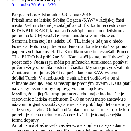
9. januára 2016 o 13:39
Pár postrehov z Istanbulu: 3-8. január 2016.
Pristáli sme na letisku Sabiha Gogcen /SAW/ v Ázijskej časti
mesta. Veľmi vhodné je zakúpiť a dobiť si kartu na cestovanie
ISTANBULKART, ktorá sa dá zakúpiť hneď pred letiskom a
potom na každej zastávke metra, autobusov, trajektov atď.
Samotná karta stojí na letisku 10.-TL, inde je údajne o niečo
lacnejšia. Potom si ju treba na danom automate dobiť za pomoci
papierových bankoviek TL. Kreditkou sme to neskúšali. Pomer
TL a EURO bol približne 3:1. Karta stačí jedna, pre ľubovoľný
počet osôb, ľudia si ju môžu pri snímacích turniketoch podávať,
pričom vždy sa odčíta príslušná čiastka. My sme ju využívali 5ti.
Z automatu mi ju prvýkrát na požiadanie na SAW vyberal a
dobíjal Turek. V autobusoch je snímač pri vodičovi a on si
snímanie sleduje, lebo sa nastupuje prednými dvermi. Karta platí
na všetky bežné druhy dopravy, vrátane trajektov.
Myslím, že najlepšie, resp. pre neznalého, najjednoduchšie je
cestovanie z letiska autobusom E-10 na prvú metro zastávku s
názvom Soganlik /zastávky ale neustále pribúdajú, lebo metro je
stále vo výstavbe/. Odtiaľ podľa plánu metra na miesto, kde kto
potrebuje. Cena metra je niečo cez 1.- TL, je to najlacnejšia
forma dopravy.
Autobus má strašne veľa zastávok, ale stojí len na vyžiadanie
zazvonením z vnútra na vodiča, alebo zdvihnutím ruky zo