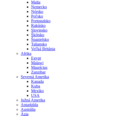
Malta
Nemecko
Nórsko
Poľsko
Portugalsko
Rakúsko
Slovinsko
Škótsko
Španielsko
Taliansko
Veľká Británia
Afrika
Egypt
Malawi
Maurícius
Zanzibar
Severná Amerika
Kanada
Kuba
Mexiko
USA
Južná Amerika
Antarktída
Austrália
Ázia