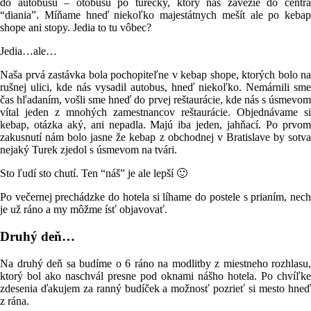
do autobusu – otobusu po turecky, ktorý nás zavezie do centra
“diania”. Míňame hneď niekoľko majestátnych mešít ale po kebap
shope ani stopy. Jedia to tu vôbec?
Jedia…ale…
Naša prvá zastávka bola pochopiteľne v kebap shope, ktorých bolo na
rušnej ulici, kde nás vysadil autobus, hneď niekoľko. Nemárnili sme
čas hľadaním, vošli sme hneď do prvej reštaurácie, kde nás s úsmevom
vítal jeden z mnohých zamestnancov reštaurácie. Objednávame si
kebap, otázka aký, ani nepadla. Majú iba jeden, jahňací. Po prvom
zakusnutí nám bolo jasne že kebap z obchodnej v Bratislave by sotva
nejaký Turek zjedol s úsmevom na tvári.
Sto ľudí sto chutí. Ten “náš” je ale lepší 🙂
Po večernej prechádzke do hotela si líhame do postele s prianím, nech
je už ráno a my môžme ísť objavovať.
Druhý deň…
Na druhý deň sa budíme o 6 ráno na modlitby z miestneho rozhlasu,
ktorý bol ako naschvál presne pod oknami nášho hotela. Po chvíľke
zdesenia ďakujem za ranný budíček a možnosť pozrieť si mesto hneď
z rána.