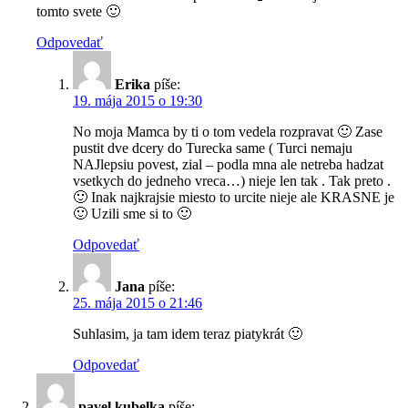
tomto svete 🙂
Odpovedať
Erika
píše:
19. mája 2015 o 19:30
No moja Mamca by ti o tom vedela rozpravat 🙂 Zase
pustit dve dcery do Turecka same ( Turci nemaju
NAJlepsiu povest, zial – podla mna ale netreba hadzat
vsetkych do jedneho vreca…) nieje len tak . Tak preto .
🙂 Inak najkrajsie miesto to urcite nieje ale KRASNE je
🙂 Uzili sme si to 🙂
Odpovedať
Jana
píše:
25. mája 2015 o 21:46
Suhlasim, ja tam idem teraz piatykrát 🙂
Odpovedať
pavel kubelka
píše: