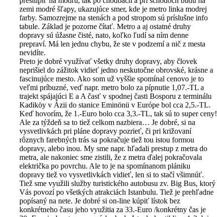
prestúpiť na modrú, tak po chodbách a pri schodoch budú na
zemi modré šľapy, ukazujúce smer, kde je metro linka modrej
farby. Samozrejme na stenách a pod stropom sú príslušne info
tabule. Základ je pozorne čítať. Metro a aj ostatné druhy
dopravy sú úžasne čisté, nato, koľko ľudí sa ním denne
prepraví. Má len jednu chybu, že ste v podzemí a nič z mesta
nevidíte.
Preto je dobré využívať všetky druhy dopravy, aby človek
neprišiel do zážitok vidieť jedno neskutočne obrovské, krásne a
fascinujúce mesto. Ako som už vyššie spomínal cenovo je to
veľmi príbuzné, veď napr. metro bolo za pípnutie 1,07.-TL a
trajekt spájajúci E a A časť v spodnej časti Bosporu z terminálu
Kadiköy v Ázii do stanice Eminönü v Európe bol cca 2,5.-TL.
Keď hovorím, že 1.-Euro bolo cca 3,3.-TL, tak sú to super ceny!
Ale za týždeň sa to tiež celkom nazbiera… Je dobré, si na
vysvetlivkách pri pláne dopravy pozrieť, či pri križovaní
rôznych farebných trás sa pokračuje tiež tou istou formou
dopravy, alebo inou. My sme napr. hľadali prestup z metra do
metra, ale nakoniec sme zistili, že z metra ďalej pokračovala
električka po povrchu. Ale to je na spomínanom plániku
dopravy tiež vo vysvetlivkách vidieť, len si to stačí všimnúť.
Tiež sme využili služby turistického autobusu zv. Big Bus, ktorý
Vás povozí po všetkých atrakciách Istanbulu. Tiež je prehľadne
popísaný na nete. Je dobré si on-line kúpiť lístok bez
konkrétneho času jeho využitia za 33.-Euro /konkrétny čas je