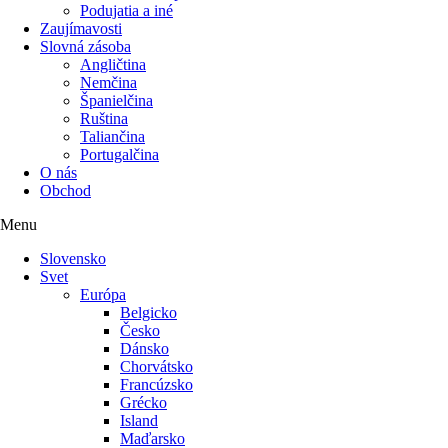
Podujatia a iné
Zaujímavosti
Slovná zásoba
Angličtina
Nemčina
Španielčina
Ruština
Taliančina
Portugalčina
O nás
Obchod
Menu
Slovensko
Svet
Európa
Belgicko
Česko
Dánsko
Chorvátsko
Francúzsko
Grécko
Island
Maďarsko