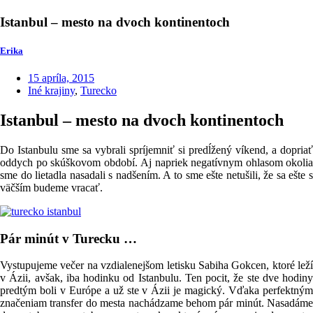
Istanbul – mesto na dvoch kontinentoch
Erika
15 apríla, 2015
Iné krajiny
,
Turecko
Istanbul – mesto na dvoch kontinentoch
Do Istanbulu sme sa vybrali spríjemniť si predĺžený víkend, a dopriať
oddych po skúškovom období. Aj napriek negatívnym ohlasom okolia
sme do lietadla nasadali s nadšením. A to sme ešte netušili, že sa ešte s
väčším budeme vracať.
Pár minút v Turecku …
Vystupujeme večer na vzdialenejšom letisku Sabiha Gokcen, ktoré leží
v Ázii, avšak, iba hodinku od Istanbulu. Ten pocit, že ste dve hodiny
predtým boli v Európe a už ste v Ázii je magický. Vďaka perfektným
značeniam transfer do mesta nachádzame behom pár minút. Nasadáme