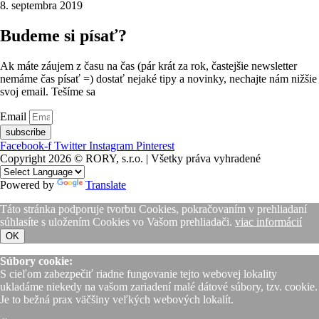
8. septembra 2019
Budeme si písať?
Ak máte záujem z času na čas (pár krát za rok, častejšie newsletter
nemáme čas písať =) dostať nejaké tipy a novinky, nechajte nám nižšie
svoj email. Tešíme sa
Email
subscribe
Facebook-f
Twitter
Instagram
Pinterest
Copyright 2026 © RORY, s.r.o. | Všetky práva vyhradené
Powered by
Translate
Táto stránka podporuje tvorbu Cookies, pokračovaním v prehliadaní
súhlasíte s uložením Cookies vo Vašom prehliadači.
viac informácií
OK
Súbory cookie:
S cieľom zabezpečiť riadne fungovanie tejto webovej lokality
ukladáme niekedy na vašom zariadení malé dátové súbory, tzv. cookie.
Je to bežná prax väčšiny veľkých webových lokalít.