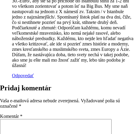
30.-Euro/, aby ste sa po príchode do Istanbulu stihli za 1-2 dni
vo všetkom zorientovať a potom ísť na Big Bus. My sme naň
nastupovali na jednom z X námestí zv. Taksim / v Istanbule
jedno z najznámejších/. Spomínaný lístok platí na dva dni, čiže,
čo si nestihnete pozrieť na prvý krát, stihnete druhý deň.
Podčiarknuté a zhrnuté: Odporúčam každému, komu nevadí
veľkomestské mravenisko, kto nemá nejaké rasové, alebo
náboženské predsudky. Každému, kto nejde len hľadať negatíva
a všetko kritizovať, ale ide si pozrieť zmes histórie a moderny,
zmes kresťanského a muslimského sveta, zmes Europy a Ázie.
Dúfam, že nastávajúca doba, tieto svety nechá v takej podobe,
ako sme ju ešte mali mo žnosť zažiť my, lebo táto podoba je
úžasná!
Odpovedať
Pridaj komentár
Vaša e-mailová adresa nebude zverejnená.
Vyžadované polia sú
označené
*
Komentár
*