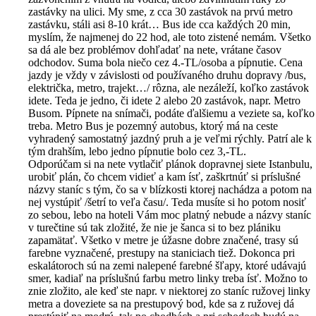
zastávky na ulici. My sme, z cca 30 zastávok na prvú metro
zastávku, stáli asi 8-10 krát… Bus ide cca každých 20 min,
myslím, že najmenej do 22 hod, ale toto zistené nemám. Všetko
sa dá ale bez problémov dohľadať na nete, vrátane časov
odchodov. Suma bola niečo cez 4.-TL/osoba a pípnutie. Cena
jazdy je vždy v závislosti od používaného druhu dopravy /bus,
električka, metro, trajekt…/ rôzna, ale nezáleží, koľko zastávok
idete. Teda je jedno, či idete 2 alebo 20 zastávok, napr. Metro
Busom. Pípnete na snímači, podáte ďalšiemu a veziete sa, koľko
treba. Metro Bus je pozemný autobus, ktorý má na ceste
vyhradený samostatný jazdný pruh a je veľmi rýchly. Patrí ale k
tým drahším, lebo jedno pípnutie bolo cez 3,-TL.
Odporúčam si na nete vytlačiť plánok dopravnej siete Istanbulu,
urobiť plán, čo chcem vidieť a kam ísť, zaškrtnúť si príslušné
názvy staníc s tým, čo sa v blízkosti ktorej nachádza a potom na
nej vystúpiť /šetrí to veľa času/. Teda musíte si ho potom nosiť
zo sebou, lebo na hoteli Vám moc platný nebude a názvy staníc
v turečtine sú tak zložité, že nie je šanca si to bez plániku
zapamätať. Všetko v metre je úžasne dobre značené, trasy sú
farebne vyznačené, prestupy na staniciach tiež. Dokonca pri
eskalátoroch sú na zemi nalepené farebné šľapy, ktoré udávajú
smer, kadiaľ na príslušnú farbu metro linky treba ísť. Možno to
znie zložito, ale keď ste napr. v niektorej zo staníc ružovej linky
metra a doveziete sa na prestupový bod, kde sa z ružovej dá