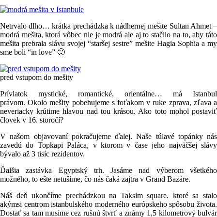
Netrvalo dlho… krátka prechádzka k nádhernej mešite Sultan Ahmet –
modrá mešita, ktorá vôbec nie je modrá ale aj to stačilo na to, aby táto
mešita prebrala slávu svojej “staršej sestre” mešite Hagia Sophia a my
sme boli “in love” 🙂
pred vstupom do mešity
Prívlatok mystické, romantické, orientálne… má Istanbul
právom. Okolo mešity pobehujeme s foťakom v ruke zprava, zľava a
neveriacky krútime hlavou nad tou krásou. Ako toto mohol postaviť
človek v 16. storočí?
V našom objavovaní pokračujeme ďalej. Naše túlavé topánky nás
zavedú do Topkapi Paláca, v ktorom v čase jeho najväčšej slávy
bývalo až 3 tisíc rezidentov.
Ďalšia zastávka Egyptský trh. Jasáme nad výberom všetkého
možného, to ešte netušíme, čo nás čaká zajtra v Grand Bazáre.
Náš deň ukončíme prechádzkou na Taksim square. ktoré sa stalo
akýmsi centrom istanbulského moderného európskeho spôsobu života.
Dostať sa tam musíme cez rušnú štvrť a známy 1,5 kilometrový bulvár