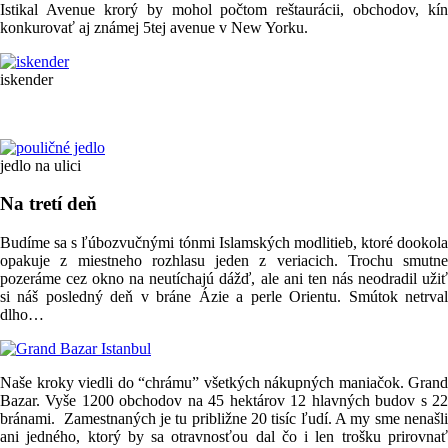
Istikal Avenue krorý by mohol počtom reštaurácii, obchodov, kín
konkurovať aj známej 5tej avenue v New Yorku.
iskender
jedlo na ulici
Na tretí deň
Budíme sa s ľúbozvučnými tónmi Islamských modlitieb, ktoré dookola
opakuje z miestneho rozhlasu jeden z veriacich. Trochu smutne
pozeráme cez okno na neutíchajú dážď, ale ani ten nás neodradil užiť
si náš posledný deň v bráne Ázie a perle Orientu. Smútok netrval
dlho…
Naše kroky viedli do “chrámu” všetkých nákupných maniačok. Grand
Bazar. Vyše 1200 obchodov na 45 hektárov 12 hlavných budov s 22
bránami. Zamestnaných je tu približne 20 tisíc ľudí. A my sme nenašli
ani jedného, ktorý by sa otravnosťou dal čo i len trošku prirovnať