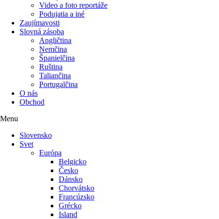
Video a foto reportáže
Podujatia a iné
Zaujímavosti
Slovná zásoba
Angličtina
Nemčina
Španielčina
Ruština
Taliančina
Portugalčina
O nás
Obchod
Menu
Slovensko
Svet
Európa
Belgicko
Česko
Dánsko
Chorvátsko
Francúzsko
Grécko
Island