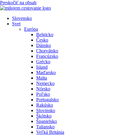
Preskočiť na obsah
Slovensko
Svet
Európa
Belgicko
Česko
Dánsko
Chorvátsko
Francúzsko
Grécko
Island
Maďarsko
Malta
Nemecko
Nórsko
Poľsko
Portugalsko
Rakúsko
Slovinsko
Škótsko
Španielsko
Taliansko
Veľká Británia