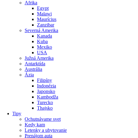
Afrika
Egypt
Malawi
Maurícius
Zanzibar
Severná Amerika
Kanada
Kuba
Mexiko
USA
Južná Amerika
Antarktída
Austrália
Ázia
Filipíny
Indonézia
Japonsko
Kambodža
Turecko
Thajsko
Tipy
Ochutnávame svet
Kedy kam
Letenky a ubytovanie
Prenájom auta