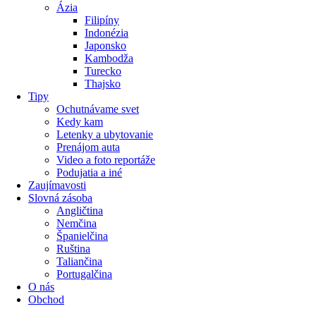
Ázia
Filipíny
Indonézia
Japonsko
Kambodža
Turecko
Thajsko
Tipy
Ochutnávame svet
Kedy kam
Letenky a ubytovanie
Prenájom auta
Video a foto reportáže
Podujatia a iné
Zaujímavosti
Slovná zásoba
Angličtina
Nemčina
Španielčina
Ruština
Taliančina
Portugalčina
O nás
Obchod