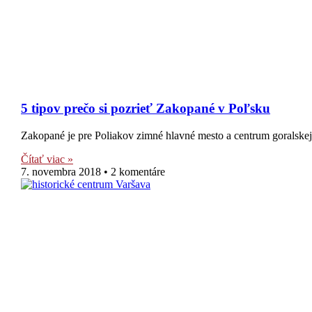
5 tipov prečo si pozrieť Zakopané v Poľsku
Zakopané je pre Poliakov zimné hlavné mesto a centrum goralskej
Čítať viac »
7. novembra 2018
2 komentáre