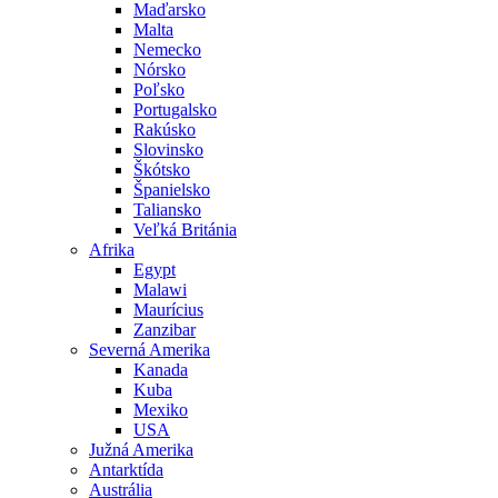
Maďarsko
Malta
Nemecko
Nórsko
Poľsko
Portugalsko
Rakúsko
Slovinsko
Škótsko
Španielsko
Taliansko
Veľká Británia
Afrika
Egypt
Malawi
Maurícius
Zanzibar
Severná Amerika
Kanada
Kuba
Mexiko
USA
Južná Amerika
Antarktída
Austrália