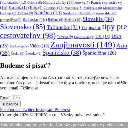
Kanárske ostrovy
Francúzsko
(12)
Hrady a zámky
(11)
Grécko
(8)
Jaskyňa
(7)
(15)
Karibik
(12)
Letenky
(11)
Kuba
(9)
Maurícius
(8)
Maďarsko
(8)
Medzinárodná
Nemčina
(19)
Mexiko
(9)
Ostrovy
(9)
kuchyňa
(7)
Nórsko
(7)
Portugalsko
(7)
Slovakia
(34)
Rakúsko
(16)
portugalčina
(9)
Ruština
(9)
Sicília
(10)
tipy pre
Slovensko
(85)
Taliansko
(31)
Thajsko
(10)
cestovateľov
(98)
USA
UK
(15)
Turecko
(9)
Ubytovanie
(8)
Zaujímavosti
(149)
Ázia
(25)
Video
(18)
USA @en
(9)
(35)
Španielsko
(38)
Španielčina
(26)
Česko
(9)
Škótsko
(9)
Budeme si písať?
Ak máte záujem z času na čas (pár krát za rok, častejšie newsletter
nemáme čas písať =) dostať nejaké tipy a novinky, nechajte nám nižšie
svoj email. Tešíme sa
Email
subscribe
Facebook-f
Twitter
Instagram
Pinterest
Copyright 2026 © RORY, s.r.o. | Všetky práva vyhradené
Táto stránka podporuje tvorbu Cookies, pokračovaním v prehliadaní