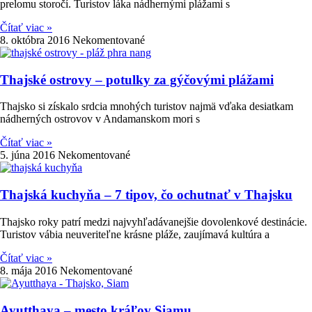
prelomu storočí. Turistov láka nádhernými plážami s
Čítať viac »
8. októbra 2016
Nekomentované
Thajské ostrovy – potulky za gýčovými plážami
Thajsko si získalo srdcia mnohých turistov najmä vďaka desiatkam
nádherných ostrovov v Andamanskom mori s
Čítať viac »
5. júna 2016
Nekomentované
Thajská kuchyňa – 7 tipov, čo ochutnať v Thajsku
Thajsko roky patrí medzi najvyhľadávanejšie dovolenkové destinácie.
Turistov vábia neuveriteľne krásne pláže, zaujímavá kultúra a
Čítať viac »
8. mája 2016
Nekomentované
Ayutthaya – mesto kráľov Siamu