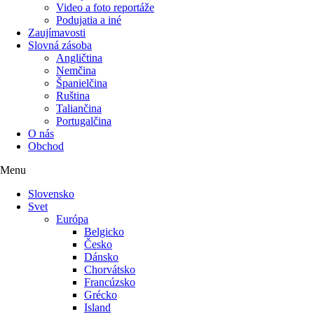
Video a foto reportáže
Podujatia a iné
Zaujímavosti
Slovná zásoba
Angličtina
Nemčina
Španielčina
Ruština
Taliančina
Portugalčina
O nás
Obchod
Menu
Slovensko
Svet
Európa
Belgicko
Česko
Dánsko
Chorvátsko
Francúzsko
Grécko
Island