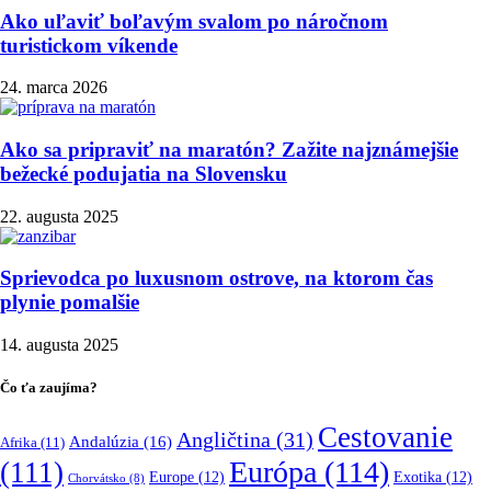
Ako uľaviť boľavým svalom po náročnom
turistickom víkende
24. marca 2026
Ako sa pripraviť na maratón? Zažite najznámejšie
bežecké podujatia na Slovensku
22. augusta 2025
Sprievodca po luxusnom ostrove, na ktorom čas
plynie pomalšie
14. augusta 2025
Čo ťa zaujíma?
Cestovanie
Angličtina
(31)
Andalúzia
(16)
Afrika
(11)
Európa
(114)
(111)
Europe
(12)
Exotika
(12)
Chorvátsko
(8)