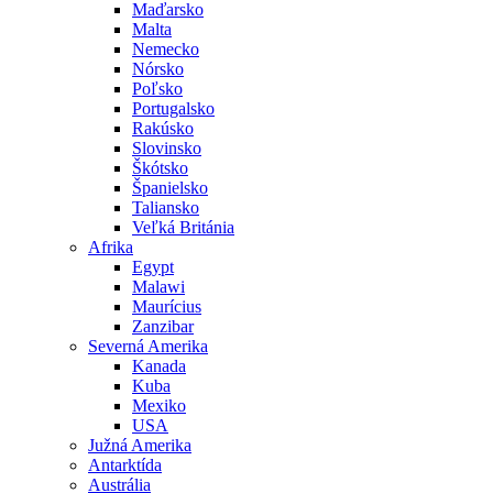
Maďarsko
Malta
Nemecko
Nórsko
Poľsko
Portugalsko
Rakúsko
Slovinsko
Škótsko
Španielsko
Taliansko
Veľká Británia
Afrika
Egypt
Malawi
Maurícius
Zanzibar
Severná Amerika
Kanada
Kuba
Mexiko
USA
Južná Amerika
Antarktída
Austrália