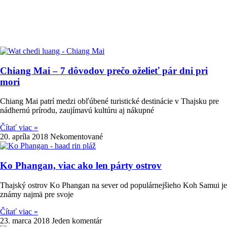
Chiang Mai – 7 dôvodov prečo oželieť pár dni pri
mori
Chiang Mai patrí medzi obľúbené turistické destinácie v Thajsku pre
nádhernú prírodu, zaujímavú kultúru aj nákupné
Čítať viac »
20. apríla 2018
Nekomentované
Ko Phangan, viac ako len párty ostrov
Thajský ostrov Ko Phangan na sever od populárnejšieho Koh Samui je
známy najmä pre svoje
Čítať viac »
23. marca 2018
Jeden komentár