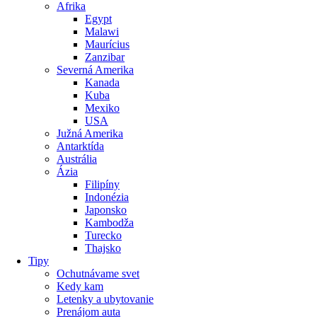
Afrika
Egypt
Malawi
Maurícius
Zanzibar
Severná Amerika
Kanada
Kuba
Mexiko
USA
Južná Amerika
Antarktída
Austrália
Ázia
Filipíny
Indonézia
Japonsko
Kambodža
Turecko
Thajsko
Tipy
Ochutnávame svet
Kedy kam
Letenky a ubytovanie
Prenájom auta