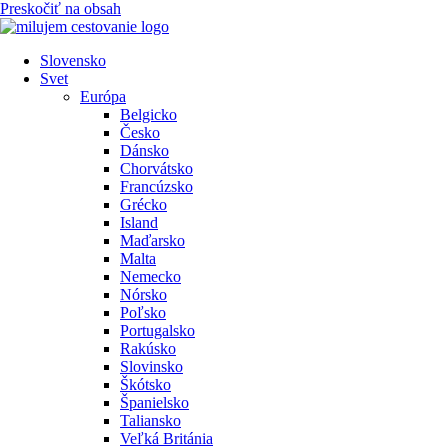
Preskočiť na obsah
Slovensko
Svet
Európa
Belgicko
Česko
Dánsko
Chorvátsko
Francúzsko
Grécko
Island
Maďarsko
Malta
Nemecko
Nórsko
Poľsko
Portugalsko
Rakúsko
Slovinsko
Škótsko
Španielsko
Taliansko
Veľká Británia