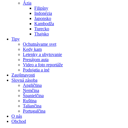
Ázia
Filipíny
Indonézia
Japonsko
Kambodža
Turecko
Thajsko
Tipy
Ochutnávame svet
Kedy kam
Letenky a ubytovanie
Prenájom auta
Video a foto reportáže
Podujatia a iné
Zaujímavosti
Slovná zásoba
Angličtina
Nemčina
Španielčina
Ruština
Taliančina
Portugalčina
O nás
Obchod