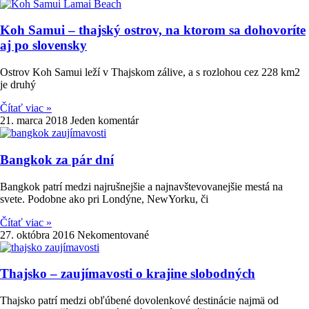
Koh Samui – thajský ostrov, na ktorom sa dohovoríte
aj po slovensky
Ostrov Koh Samui leží v Thajskom zálive, a s rozlohou cez 228 km2
je druhý
Čítať viac »
21. marca 2018
Jeden komentár
Bangkok za pár dní
Bangkok patrí medzi najrušnejšie a najnavštevovanejšie mestá na
svete. Podobne ako pri Londýne, NewYorku, či
Čítať viac »
27. októbra 2016
Nekomentované
Thajsko – zaujímavosti o krajine slobodných
Thajsko patrí medzi obľúbené dovolenkové destinácie najmä od