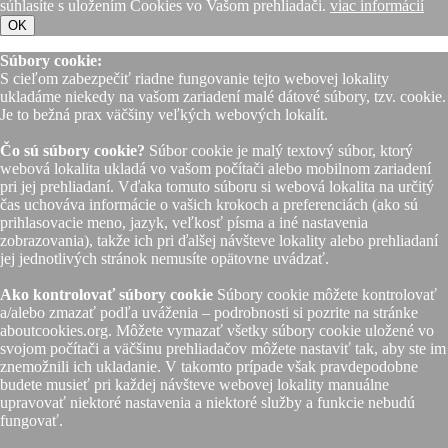
súhlasíte s uložením Cookies vo Vašom prehliadači.
viac informácií
OK
Súbory cookie:
S cieľom zabezpečiť riadne fungovanie tejto webovej lokality
ukladáme niekedy na vašom zariadení malé dátové súbory, tzv. cookie.
Je to bežná prax väčšiny veľkých webových lokalít.
Čo sú súbory cookie?
Súbor cookie je malý textový súbor, ktorý
webová lokalita ukladá vo vašom počítači alebo mobilnom zariadení
pri jej prehliadaní. Vďaka tomuto súboru si webová lokalita na určitý
čas uchováva informácie o vašich krokoch a preferenciách (ako sú
prihlasovacie meno, jazyk, veľkosť písma a iné nastavenia
zobrazovania), takže ich pri ďalšej návšteve lokality alebo prehliadaní
jej jednotlivých stránok nemusíte opätovne uvádzať.
Ako kontrolovať súbory cookie
Súbory cookie môžete kontrolovať
a/alebo zmazať podľa uváženia – podrobnosti si pozrite na stránke
aboutcookies.org. Môžete vymazať všetky súbory cookie uložené vo
svojom počítači a väčšinu prehliadačov môžete nastaviť tak, aby ste im
znemožnili ich ukladanie. V takomto prípade však pravdepodobne
budete musieť pri každej návšteve webovej lokality manuálne
upravovať niektoré nastavenia a niektoré služby a funkcie nebudú
fungovať.