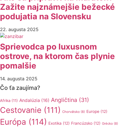
Zažite najznámejšie bežecké
podujatia na Slovensku
22. augusta 2025
Sprievodca po luxusnom
ostrove, na ktorom čas plynie
pomalšie
14. augusta 2025
Čo ťa zaujíma?
Angličtina
(31)
Andalúzia
(16)
Afrika
(11)
Cestovanie
(111)
Europe
(12)
Chorvátsko
(8)
Európa
(114)
Exotika
(12)
Francúzsko
(12)
Grécko
(8)