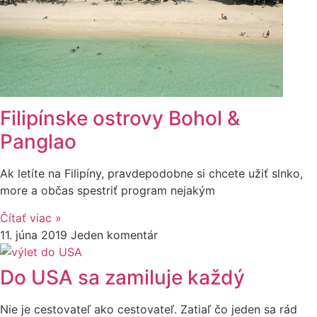
Filipínske ostrovy Bohol &
Panglao
Ak letíte na Filipíny, pravdepodobne si chcete užiť slnko,
more a občas spestriť program nejakým
Čítať viac »
11. júna 2019
Jeden komentár
Do USA sa zamiluje každý
Nie je cestovateľ ako cestovateľ. Zatiaľ čo jeden sa rád