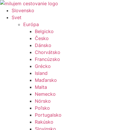
Preskočiť
na
Slovensko
obsah
Svet
Európa
Belgicko
Česko
Dánsko
Chorvátsko
Francúzsko
Grécko
Island
Maďarsko
Malta
Nemecko
Nórsko
Poľsko
Portugalsko
Rakúsko
Slovinsko