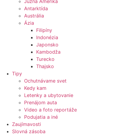
Južná Amerika
Antarktída
Austrália
Ázia
Filipíny
Indonézia
Japonsko
Kambodža
Turecko
Thajsko
Tipy
Ochutnávame svet
Kedy kam
Letenky a ubytovanie
Prenájom auta
Video a foto reportáže
Podujatia a iné
Zaujímavosti
Slovná zásoba