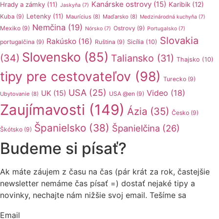
Kanárske ostrovy
(15)
Hrady a zámky
(11)
Karibik
(12)
Jaskyňa
(7)
Letenky
(11)
Kuba
(9)
Maurícius
(8)
Maďarsko
(8)
Medzinárodná kuchyňa
(7)
Nemčina
(19)
Mexiko
(9)
Ostrovy
(9)
Nórsko
(7)
Portugalsko
(7)
Slovakia
Rakúsko
(16)
portugalčina
(9)
Ruština
(9)
Sicília
(10)
Slovensko
(85)
(34)
Taliansko
(31)
Thajsko
(10)
tipy pre cestovateľov
(98)
Turecko
(9)
USA
(25)
Video
(18)
UK
(15)
USA @en
(9)
Ubytovanie
(8)
Zaujímavosti
(149)
Ázia
(35)
Česko
(9)
Španielsko
(38)
Španielčina
(26)
Škótsko
(9)
Budeme si písať?
Ak máte záujem z času na čas (pár krát za rok, častejšie
newsletter nemáme čas písať =) dostať nejaké tipy a
novinky, nechajte nám nižšie svoj email. Tešíme sa
Email