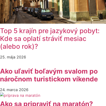
Top 5 krajín pre jazykový pobyt:
Kde sa oplatí stráviť mesiac
(alebo rok)?
25. mája 2026
Ako uľaviť boľavým svalom po
náročnom turistickom víkende
24. marca 2026
Ako sa pripraviť na maratón?