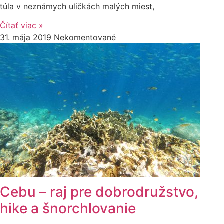
túla v neznámych uličkách malých miest,
Čítať viac »
31. mája 2019
Nekomentované
Cebu – raj pre dobrodružstvo,
hike a šnorchlovanie