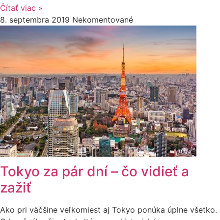
Čítať viac »
8. septembra 2019
Nekomentované
Tokyo za pár dní – čo vidieť a
zažiť
Ako pri väčšine veľkomiest aj Tokyo ponúka úplne všetko.