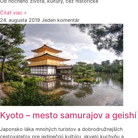
Od nočného života, kultúry, cez historické
Čítať viac »
24. augusta 2019
Jeden komentár
Kyoto – mesto samurajov a geishí
Japonsko láka mnohých turistov a dobrodružnejších
cestovateľov pre jedinečnú kultúru, skvelú kuchyňu a