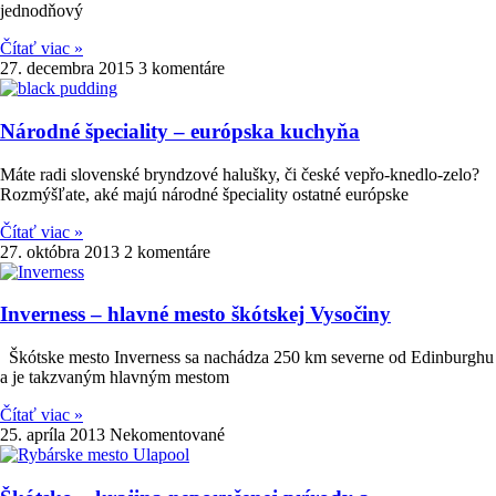
jednodňový
Čítať viac »
27. decembra 2015
3 komentáre
Národné špeciality – európska kuchyňa
Máte radi slovenské bryndzové halušky, či české vepřo-knedlo-zelo?
Rozmýšľate, aké majú národné špeciality ostatné európske
Čítať viac »
27. októbra 2013
2 komentáre
Inverness – hlavné mesto škótskej Vysočiny
Škótske mesto Inverness sa nachádza 250 km severne od Edinburghu
a je takzvaným hlavným mestom
Čítať viac »
25. apríla 2013
Nekomentované