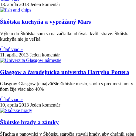
13. apríla 2013
Jeden komentár
Škótska kuchyňa a vyprážaný Mars
Výletu do Škótska som sa na začiatku obávala kvôli strave. Škótska
kuchyňa nie je veľká
Čítať viac »
11. apríla 2013
Jeden komentár
Glasgow a čarodejnícka univerzita Harryho Pottera
Glasgow Glasgow je najväčšie škótske mesto, spolu s predmestiami v
ňom žije viac ako 40%
Čítať viac »
10. apríla 2013
Jeden komentár
Škótske hrady a zámky
Šľachta a panovníci v Škótsku stáročia stavali hrady, aby chránili seba