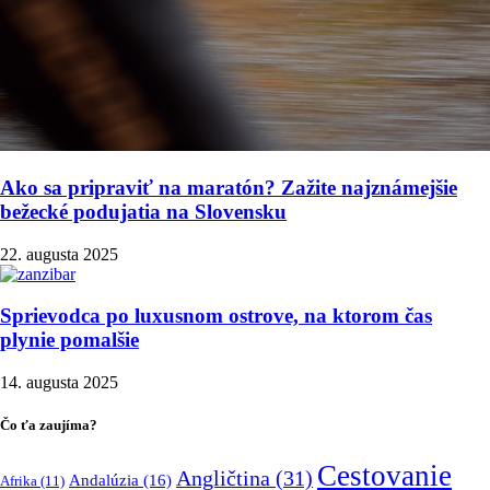
Ako sa pripraviť na maratón? Zažite najznámejšie
bežecké podujatia na Slovensku
22. augusta 2025
Sprievodca po luxusnom ostrove, na ktorom čas
plynie pomalšie
14. augusta 2025
Čo ťa zaujíma?
Cestovanie
Angličtina
(31)
Andalúzia
(16)
Afrika
(11)