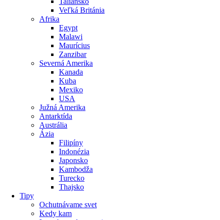
Taliansko
Veľká Británia
Afrika
Egypt
Malawi
Maurícius
Zanzibar
Severná Amerika
Kanada
Kuba
Mexiko
USA
Južná Amerika
Antarktída
Austrália
Ázia
Filipíny
Indonézia
Japonsko
Kambodža
Turecko
Thajsko
Tipy
Ochutnávame svet
Kedy kam