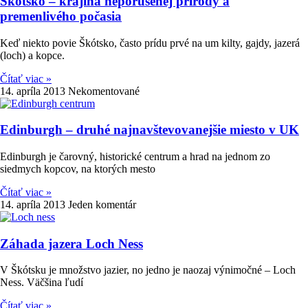
Škótsko – krajina neporušenej prírody a
premenlivého počasia
Keď niekto povie Škótsko, často prídu prvé na um kilty, gajdy, jazerá
(loch) a kopce.
Čítať viac »
14. apríla 2013
Nekomentované
Edinburgh – druhé najnavštevovanejšie miesto v UK
Edinburgh je čarovný, historické centrum a hrad na jednom zo
siedmych kopcov, na ktorých mesto
Čítať viac »
14. apríla 2013
Jeden komentár
Záhada jazera Loch Ness
V Škótsku je množstvo jazier, no jedno je naozaj výnimočné – Loch
Ness. Väčšina ľudí
Čítať viac »