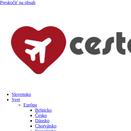
Preskočiť na obsah
Slovensko
Svet
Európa
Belgicko
Česko
Dánsko
Chorvátsko