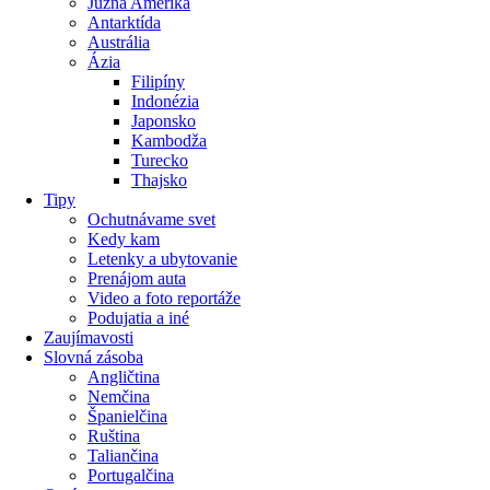
Južná Amerika
Antarktída
Austrália
Ázia
Filipíny
Indonézia
Japonsko
Kambodža
Turecko
Thajsko
Tipy
Ochutnávame svet
Kedy kam
Letenky a ubytovanie
Prenájom auta
Video a foto reportáže
Podujatia a iné
Zaujímavosti
Slovná zásoba
Angličtina
Nemčina
Španielčina
Ruština
Taliančina
Portugalčina