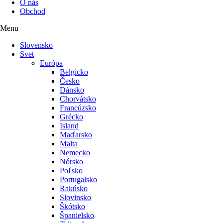
O nás
Obchod
Menu
Slovensko
Svet
Európa
Belgicko
Česko
Dánsko
Chorvátsko
Francúzsko
Grécko
Island
Maďarsko
Malta
Nemecko
Nórsko
Poľsko
Portugalsko
Rakúsko
Slovinsko
Škótsko
Španielsko