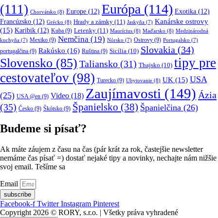
Európa
(114)
(111)
Europe
(12)
Exotika
(12)
Chorvátsko
(8)
Kanárske ostrovy
Francúzsko
(12)
Hrady a zámky
(11)
Grécko
(8)
Jaskyňa
(7)
(15)
Karibik
(12)
Letenky
(11)
Kuba
(9)
Maurícius
(8)
Maďarsko
(8)
Medzinárodná
Nemčina
(19)
Mexiko
(9)
Ostrovy
(9)
kuchyňa
(7)
Nórsko
(7)
Portugalsko
(7)
Slovakia
(34)
Rakúsko
(16)
portugalčina
(9)
Ruština
(9)
Sicília
(10)
tipy pre
Slovensko
(85)
Taliansko
(31)
Thajsko
(10)
cestovateľov
(98)
USA
UK
(15)
Turecko
(9)
Ubytovanie
(8)
Zaujímavosti
(149)
Ázia
(25)
Video
(18)
USA @en
(9)
(35)
Španielsko
(38)
Španielčina
(26)
Česko
(9)
Škótsko
(9)
Budeme si písať?
Ak máte záujem z času na čas (pár krát za rok, častejšie newsletter
nemáme čas písať =) dostať nejaké tipy a novinky, nechajte nám nižšie
svoj email. Tešíme sa
Email
subscribe
Facebook-f
Twitter
Instagram
Pinterest
Copyright 2026 © RORY, s.r.o. | Všetky práva vyhradené