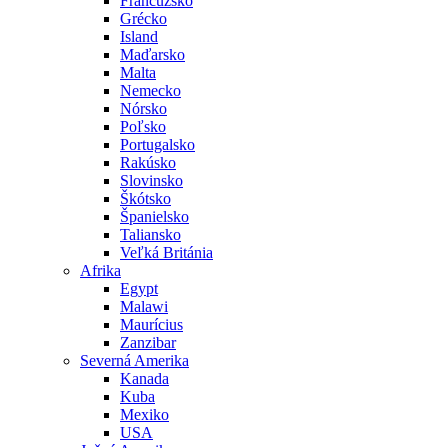
Francúzsko
Grécko
Island
Maďarsko
Malta
Nemecko
Nórsko
Poľsko
Portugalsko
Rakúsko
Slovinsko
Škótsko
Španielsko
Taliansko
Veľká Británia
Afrika
Egypt
Malawi
Maurícius
Zanzibar
Severná Amerika
Kanada
Kuba
Mexiko
USA