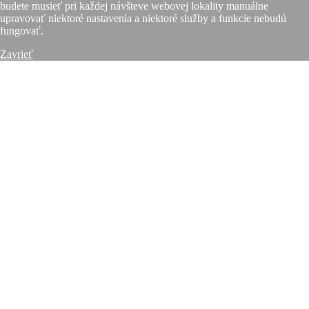
budete musieť pri každej návšteve webovej lokality manuálne
upravovať niektoré nastavenia a niektoré služby a funkcie nebudú
fungovať.
Zavrieť