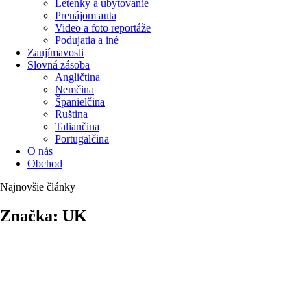
Letenky a ubytovanie
Prenájom auta
Video a foto reportáže
Podujatia a iné
Zaujímavosti
Slovná zásoba
Angličtina
Nemčina
Španielčina
Ruština
Taliančina
Portugalčina
O nás
Obchod
Najnovšie články
Značka: UK