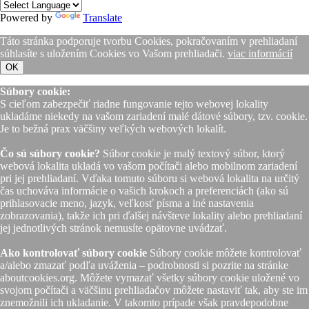
Powered by
Translate
Táto stránka podporuje tvorbu Cookies, pokračovaním v prehliadaní
súhlasíte s uložením Cookies vo Vašom prehliadači.
viac informácií
OK
Súbory cookie:
S cieľom zabezpečiť riadne fungovanie tejto webovej lokality
ukladáme niekedy na vašom zariadení malé dátové súbory, tzv. cookie.
Je to bežná prax väčšiny veľkých webových lokalít.
Čo sú súbory cookie?
Súbor cookie je malý textový súbor, ktorý
webová lokalita ukladá vo vašom počítači alebo mobilnom zariadení
pri jej prehliadaní. Vďaka tomuto súboru si webová lokalita na určitý
čas uchováva informácie o vašich krokoch a preferenciách (ako sú
prihlasovacie meno, jazyk, veľkosť písma a iné nastavenia
zobrazovania), takže ich pri ďalšej návšteve lokality alebo prehliadaní
jej jednotlivých stránok nemusíte opätovne uvádzať.
Ako kontrolovať súbory cookie
Súbory cookie môžete kontrolovať
a/alebo zmazať podľa uváženia – podrobnosti si pozrite na stránke
aboutcookies.org. Môžete vymazať všetky súbory cookie uložené vo
svojom počítači a väčšinu prehliadačov môžete nastaviť tak, aby ste im
znemožnili ich ukladanie. V takomto prípade však pravdepodobne