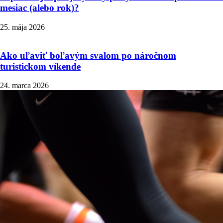
mesiac (alebo rok)?
25. mája 2026
Ako uľaviť boľavým svalom po náročnom
turistickom víkende
24. marca 2026