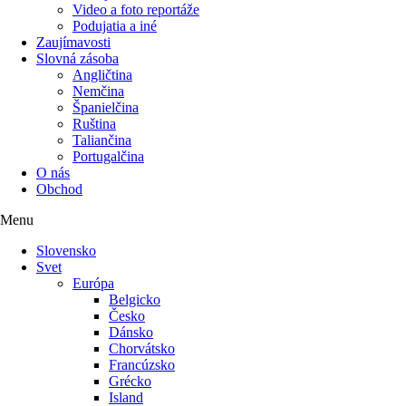
Video a foto reportáže
Podujatia a iné
Zaujímavosti
Slovná zásoba
Angličtina
Nemčina
Španielčina
Ruština
Taliančina
Portugalčina
O nás
Obchod
Menu
Slovensko
Svet
Európa
Belgicko
Česko
Dánsko
Chorvátsko
Francúzsko
Grécko
Island