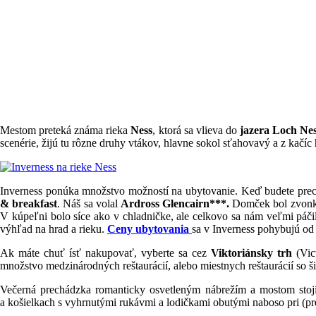
Mestom preteká známa rieka
Ness
, ktorá sa vlieva do
jazera Loch Ne
scenérie, žijú tu rôzne druhy vtákov, hlavne sokol sťahovavý a z kačíc
Inverness ponúka množstvo možností na ubytovanie. Keď budete prec
& breakfast
. Náš sa volal
Ardross Glencairn***.
Domček bol zvonku 
V kúpeľni bolo síce ako v chladničke, ale celkovo sa nám veľmi páčil
výhľad na hrad a rieku.
Ceny ubytovania
sa v Inverness pohybujú o
Ak máte chuť ísť nakupovať, vyberte sa cez
Viktoriánsky trh
(Vic
množstvo medzinárodných reštaurácií, alebo miestnych reštaurácií so 
Večerná prechádzka romanticky osvetleným nábrežím a mostom stojí 
a košielkach s vyhrnutými rukávmi a lodičkami obutými naboso pri (p