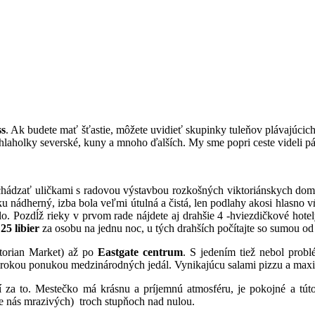
ss
. Ak budete mať šťastie, môžete uvidieť skupinky tuleňov plávajúcich
 hlaholky severské, kuny a mnoho ďalších. My sme popri ceste videli pá
hádzať uličkami s radovou výstavbou rozkošných viktoriánskych domč
nádherný, izba bola veľmi útulná a čistá, len podlahy akosi hlasno vŕ
o. Pozdĺž rieky v prvom rade nájdete aj drahšie 4 -hviezdičkové hotel
d
25 libier
za osobu na jednu noc, u tých drahších počítajte so sumou o
torian Market) až po
Eastgate centrum
. S jedením tiež nebol prob
širokou ponukou medzinárodných jedál. Vynikajúcu salami pizzu a maxi
za to. Mestečko má krásnu a príjemnú atmosféru, je pokojné a túto 
re nás mrazivých) troch stupňoch nad nulou.