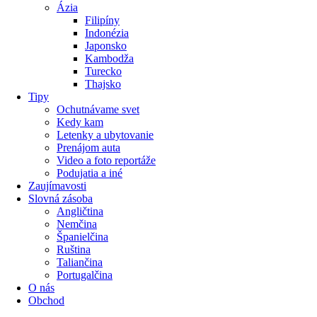
Ázia
Filipíny
Indonézia
Japonsko
Kambodža
Turecko
Thajsko
Tipy
Ochutnávame svet
Kedy kam
Letenky a ubytovanie
Prenájom auta
Video a foto reportáže
Podujatia a iné
Zaujímavosti
Slovná zásoba
Angličtina
Nemčina
Španielčina
Ruština
Taliančina
Portugalčina
O nás
Obchod