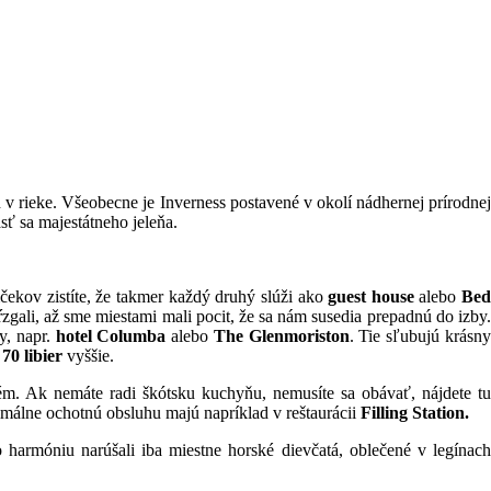
 v rieke. Všeobecne je Inverness postavené v okolí nádhernej prírodne
sť sa majestátneho jeleňa.
ekov zistíte, že takmer každý druhý slúži ako
guest house
alebo
Be
zgali, až sme miestami mali pocit, že sa nám susedia prepadnú do izby
y, napr.
hotel Columba
alebo
The Glenmoriston
. Tie sľubujú krásny
d
70 libier
vyššie.
lém. Ak nemáte radi škótsku kuchyňu, nemusíte sa obávať, nájdete tu
málne ochotnú obsluhu majú napríklad v reštaurácii
Filling Station.
harmóniu narúšali iba miestne horské dievčatá, oblečené v legínach