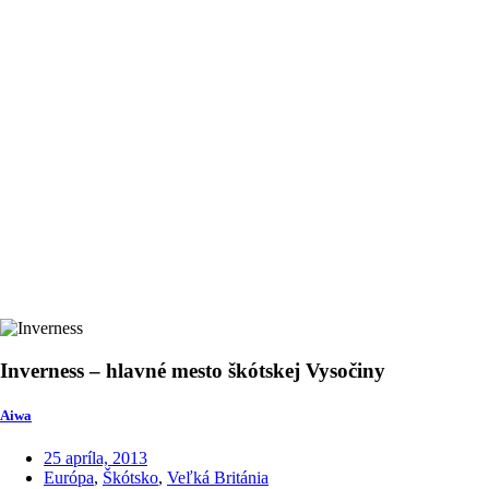
Inverness – hlavné mesto škótskej Vysočiny
Aiwa
25 apríla, 2013
Európa
,
Škótsko
,
Veľká Británia