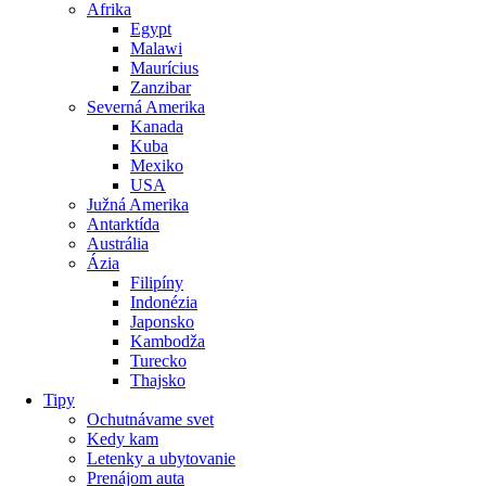
Afrika
Egypt
Malawi
Maurícius
Zanzibar
Severná Amerika
Kanada
Kuba
Mexiko
USA
Južná Amerika
Antarktída
Austrália
Ázia
Filipíny
Indonézia
Japonsko
Kambodža
Turecko
Thajsko
Tipy
Ochutnávame svet
Kedy kam
Letenky a ubytovanie
Prenájom auta