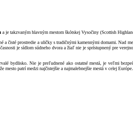
u
a je takzvaným hlavným mestom škótskej Vysočiny (Scottish Highlan
 a čisté prostredie a uličky s tradičnými kamennými domami. Nad mes
účasnosti je sídlom súdneho dvora a žiaľ nie je sprístupnený pre verejn
rvalé bydlisko. Nie je preľudnené ako ostatné mestá, je veľmi bezp
 že mesto patrí medzi najčistejšie a najmalebnejšie mestá v celej Európe.