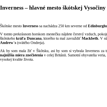
Inverness – hlavné mesto škótskej Vysočiny
Škótske mesto
Inverness
sa nachádza 250 km severne od
Edinburgh
V tomto prekrásnom horskom mestečku nájdete čerstvý vzduch, pokojné
škótskeho
kráľa Duncana
, ktorého tu mal zavraždiť
Mackbeth
. V s
Andrew´s
(svätého Ondreja).
Ak by som mala žiť v Škótsku, asi by som si vybrala Inverness za t
najnižšia miera znečistenia
v celej Británii. Samotní obyvatelia veria,
vysokej kvalite života.