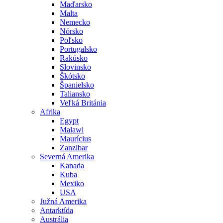
Maďarsko
Malta
Nemecko
Nórsko
Poľsko
Portugalsko
Rakúsko
Slovinsko
Škótsko
Španielsko
Taliansko
Veľká Británia
Afrika
Egypt
Malawi
Maurícius
Zanzibar
Severná Amerika
Kanada
Kuba
Mexiko
USA
Južná Amerika
Antarktída
Austrália