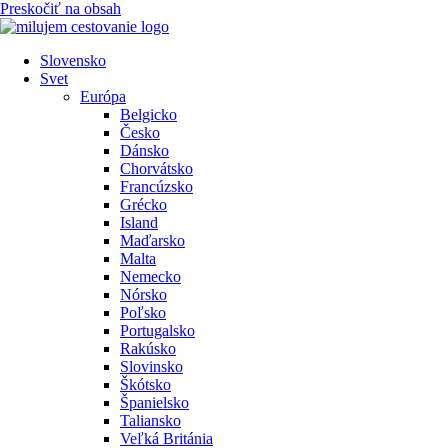
Preskočiť na obsah
Slovensko
Svet
Európa
Belgicko
Česko
Dánsko
Chorvátsko
Francúzsko
Grécko
Island
Maďarsko
Malta
Nemecko
Nórsko
Poľsko
Portugalsko
Rakúsko
Slovinsko
Škótsko
Španielsko
Taliansko
Veľká Británia