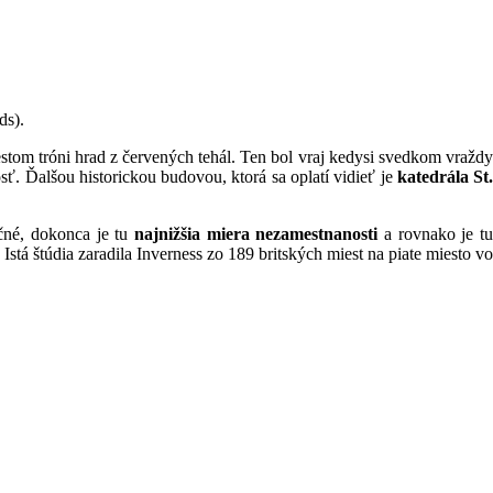
ds).
tom tróni hrad z červených tehál. Ten bol vraj kedysi svedkom vraždy
osť. Ďalšou historickou budovou, ktorá sa oplatí vidieť je
katedrála St
ečné, dokonca je tu
najnižšia miera nezamestnanosti
a rovnako je t
 Istá štúdia zaradila Inverness zo 189 britských miest na piate miesto vo