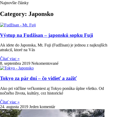
Najnovšie články
Category: Japonsko
Výstup na Fudžisan – japonskú sopku Fuji
Ak idete do Japonska, Mt. Fuji (Fudžisan) je jednou z najkrajších
atrakcií, ktoré na Vás
Čítať viac »
8. septembra 2019
Nekomentované
Tokyo za pár dní – čo vidieť a zažiť
Ako pri väčšine veľkomiest aj Tokyo ponúka úplne všetko. Od
nočného života, kultúry, cez historické
Čítať viac »
24. augusta 2019
Jeden komentár