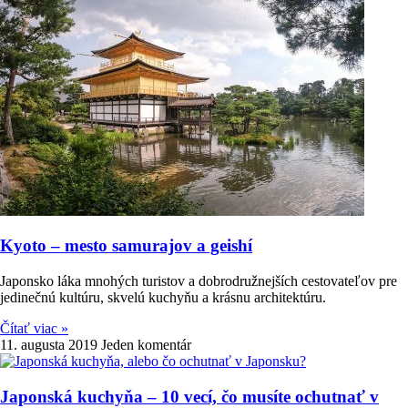
Kyoto – mesto samurajov a geishí
Japonsko láka mnohých turistov a dobrodružnejších cestovateľov pre
jedinečnú kultúru, skvelú kuchyňu a krásnu architektúru.
Čítať viac »
11. augusta 2019
Jeden komentár
Japonská kuchyňa – 10 vecí, čo musíte ochutnať v