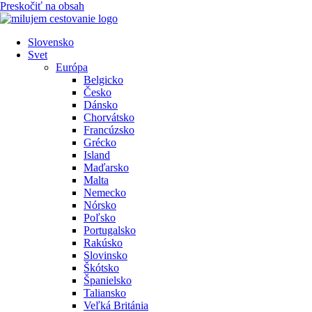
Preskočiť na obsah
Slovensko
Svet
Európa
Belgicko
Česko
Dánsko
Chorvátsko
Francúzsko
Grécko
Island
Maďarsko
Malta
Nemecko
Nórsko
Poľsko
Portugalsko
Rakúsko
Slovinsko
Škótsko
Španielsko
Taliansko
Veľká Británia