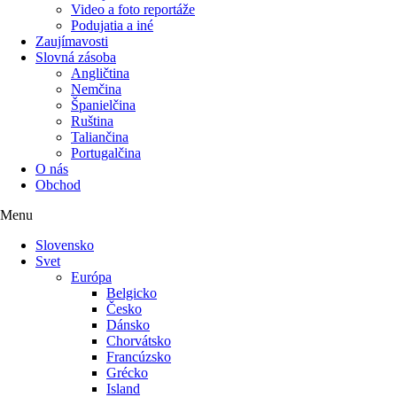
Video a foto reportáže
Podujatia a iné
Zaujímavosti
Slovná zásoba
Angličtina
Nemčina
Španielčina
Ruština
Taliančina
Portugalčina
O nás
Obchod
Menu
Slovensko
Svet
Európa
Belgicko
Česko
Dánsko
Chorvátsko
Francúzsko
Grécko
Island