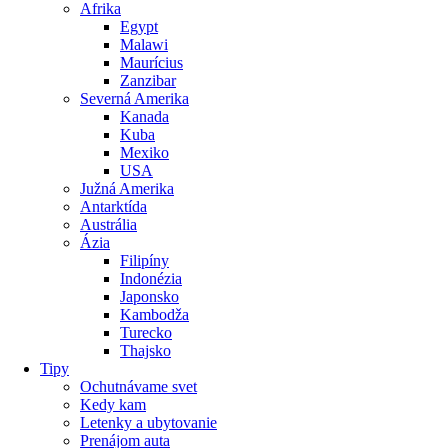
Afrika
Egypt
Malawi
Maurícius
Zanzibar
Severná Amerika
Kanada
Kuba
Mexiko
USA
Južná Amerika
Antarktída
Austrália
Ázia
Filipíny
Indonézia
Japonsko
Kambodža
Turecko
Thajsko
Tipy
Ochutnávame svet
Kedy kam
Letenky a ubytovanie
Prenájom auta