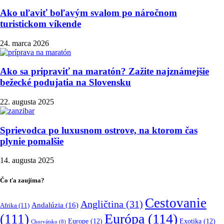
Ako uľaviť boľavým svalom po náročnom
turistickom víkende
24. marca 2026
Ako sa pripraviť na maratón? Zažite najznámejšie
bežecké podujatia na Slovensku
22. augusta 2025
Sprievodca po luxusnom ostrove, na ktorom čas
plynie pomalšie
14. augusta 2025
Čo ťa zaujíma?
Cestovanie
Angličtina
(31)
Andalúzia
(16)
Afrika
(11)
Európa
(114)
(111)
Europe
(12)
Exotika
(12)
Chorvátsko
(8)