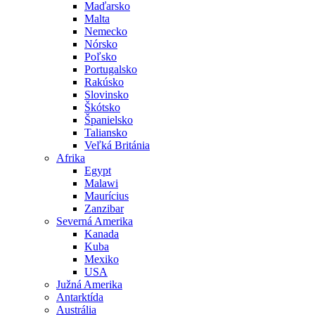
Maďarsko
Malta
Nemecko
Nórsko
Poľsko
Portugalsko
Rakúsko
Slovinsko
Škótsko
Španielsko
Taliansko
Veľká Británia
Afrika
Egypt
Malawi
Maurícius
Zanzibar
Severná Amerika
Kanada
Kuba
Mexiko
USA
Južná Amerika
Antarktída
Austrália