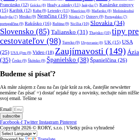
Kanárske ostrovy
Francúzsko
(12)
Hrady a zámky
(11)
Grécko
(8)
Jaskyňa
(7)
(15)
Karibik
(12)
Letenky
(11)
Kuba
(9)
Maurícius
(8)
Maďarsko
(8)
Medzinárodná
Nemčina
(19)
Mexiko
(9)
Ostrovy
(9)
kuchyňa
(7)
Nórsko
(7)
Portugalsko
(7)
Slovakia
(34)
Rakúsko
(16)
portugalčina
(9)
Ruština
(9)
Sicília
(10)
tipy pre
Slovensko
(85)
Taliansko
(31)
Thajsko
(10)
cestovateľov
(98)
USA
UK
(15)
Turecko
(9)
Ubytovanie
(8)
Zaujímavosti
(149)
Ázia
(25)
Video
(18)
USA @en
(9)
(35)
Španielsko
(38)
Španielčina
(26)
Česko
(9)
Škótsko
(9)
Budeme si písať?
Ak máte záujem z času na čas (pár krát za rok, častejšie newsletter
nemáme čas písať =) dostať nejaké tipy a novinky, nechajte nám nižšie
svoj email. Tešíme sa
Email
subscribe
Facebook-f
Twitter
Instagram
Pinterest
Copyright 2026 © RORY, s.r.o. | Všetky práva vyhradené
Powered by
Translate