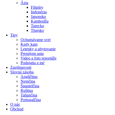
Ázia
Filipíny
Indonézia
Japonsko
Kambodža
Turecko
Thajsko
Tipy
Ochutnávame svet
Kedy kam
Letenky a ubytovanie
Prenájom auta
Video a foto reportáže
Podujatia a iné
Zaujímavosti
Slovná zásoba
Angličtina
Nemčina
Španielčina
Ruština
Taliančina
Portugalčina
O nás
Obchod