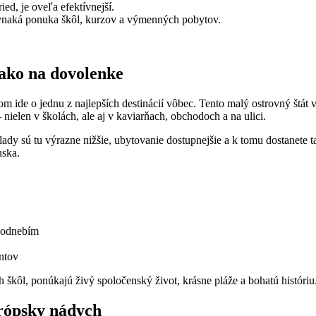
ied, je oveľa efektívnejší.
ovnaká ponuka škôl, kurzov a výmenných pobytov.
e ako na dovolenke
om ide o jednu z najlepších destinácií vôbec. Tento malý ostrovný štát 
ielen v školách, ale aj v kaviarňach, obchodoch a na ulici.
lady sú tu výrazne nižšie, ubytovanie dostupnejšie a k tomu dostanete
nska.
 podnebím
ntov
vých škôl, ponúkajú živý spoločenský život, krásne pláže a bohatú hist
urópsky nádych