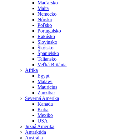
Maďarsko
Malta
Nemecko
Nórsko
Poľsko
Portugalsko
Rakúsko
Slovinsko
Škótsko
Španielsko
Taliansko
Veľká Británia
Afrika
Egypt
Malawi
Maurícius
Zanzibar
Severná Amerika
Kanada
Kuba
Mexiko
USA
Južná Amerika
Antarktída
Austrália