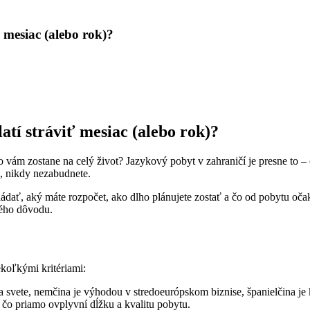
 mesiac (alebo rok)?
atí stráviť mesiac (alebo rok)?
 čo vám zostane na celý život? Jazykový pobyt v zahraničí je presne to 
ne, nikdy nezabudnete.
ádať, aký máte rozpočet, ako dlho plánujete zostať a čo od pobytu očaká
ného dôvodu.
ekoľkými kritériami:
na svete, nemčina je výhodou v stredoeurópskom biznise, španielčina j
, čo priamo ovplyvní dĺžku a kvalitu pobytu.