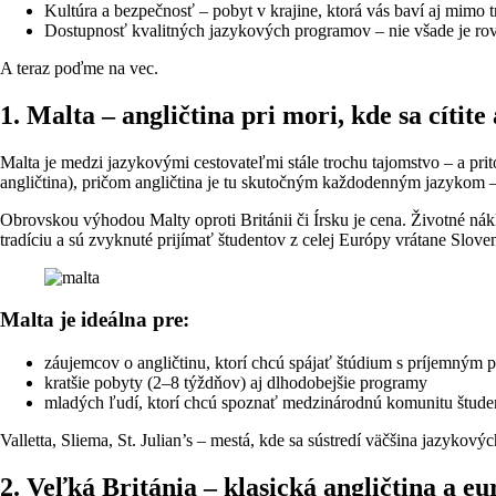
Kultúra a bezpečnosť – pobyt v krajine, ktorá vás baví aj mimo tr
Dostupnosť kvalitných jazykových programov – nie všade je r
A teraz poďme na vec.
1. Malta – angličtina pri mori, kde sa cítit
Malta je medzi jazykovými cestovateľmi stále trochu tajomstvo – a prit
angličtina), pričom angličtina je tu skutočným každodenným jazykom – n
Obrovskou výhodou Malty oproti Británii či Írsku je cena. Životné nák
tradíciu a sú zvyknuté prijímať študentov z celej Európy vrátane Slove
Malta je ideálna pre:
záujemcov o angličtinu, ktorí chcú spájať štúdium s príjemným
kratšie pobyty (2–8 týždňov) aj dlhodobejšie programy
mladých ľudí, ktorí chcú spoznať medzinárodnú komunitu štude
Valletta, Sliema, St. Julian’s – mestá, kde sa sústredí väčšina jazyko
2. Veľká Británia – klasická angličtina a e