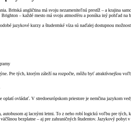
. Britská angličtina má svoju nezameniteľnú prestíž – a krajina sam
Brighton – každé mesto má svoju atmosféru a ponúka iný pohľad na bri
dobé jazykové kurzy a študentské víza sú naďalej dostupnou možnosťou.
ogramy
ýne. Pre tých, ktorým záleží na rozpočte, môžu byť atraktívnejšou voľ
a
e oplatí ovládať. V stredoeurópskom priestore je nemčina jazykom vedy, 
, autobusom aj lacnými letmi. To z neho robí logickú voľbu pre tých,
väčšinou bezplatne – aj pre zahraničných študentov. Jazykový poby