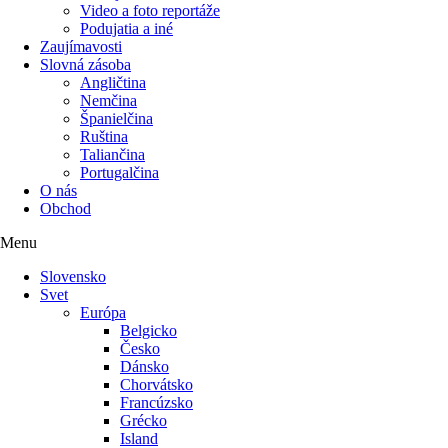
Video a foto reportáže
Podujatia a iné
Zaujímavosti
Slovná zásoba
Angličtina
Nemčina
Španielčina
Ruština
Taliančina
Portugalčina
O nás
Obchod
Menu
Slovensko
Svet
Európa
Belgicko
Česko
Dánsko
Chorvátsko
Francúzsko
Grécko
Island