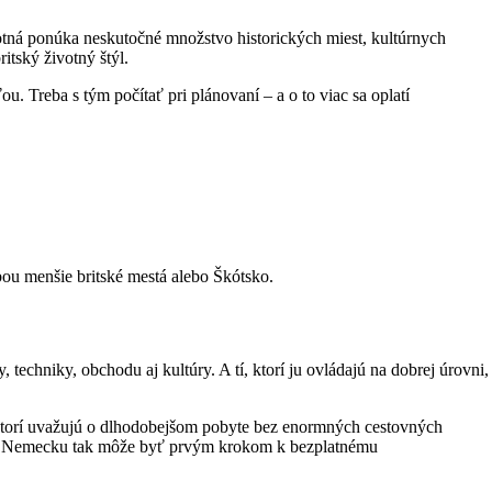
otná ponúka neskutočné množstvo historických miest, kultúrnych
tský životný štýl.
 Treba s tým počítať pri plánovaní – a o to viac sa oplatí
bou menšie britské mestá alebo Škótsko.
techniky, obchodu aj kultúry. A tí, ktorí ju ovládajú na dobrej úrovni,
 ktorí uvažujú o dlhodobejšom pobyte bez enormných cestovných
t v Nemecku tak môže byť prvým krokom k bezplatnému