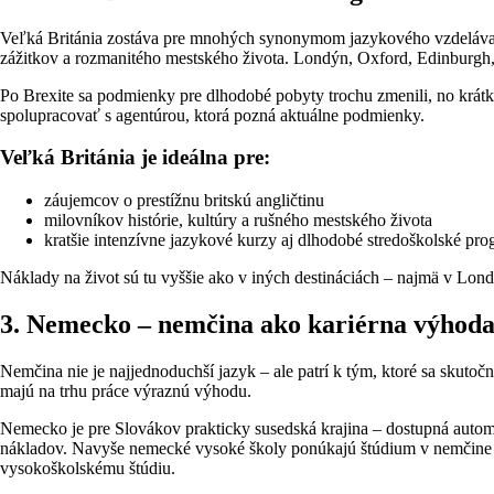
Veľká Británia zostáva pre mnohých synonymom jazykového vzdelávania
zážitkov a rozmanitého mestského života. Londýn, Oxford, Edinburgh, 
Po Brexite sa podmienky pre dlhodobé pobyty trochu zmenili, no krátko
spolupracovať s agentúrou, ktorá pozná aktuálne podmienky.
Veľká Británia je ideálna pre:
záujemcov o prestížnu britskú angličtinu
milovníkov histórie, kultúry a rušného mestského života
kratšie intenzívne jazykové kurzy aj dlhodobé stredoškolské pr
Náklady na život sú tu vyššie ako v iných destináciách – najmä v Lond
3. Nemecko – nemčina ako kariérna výhod
Nemčina nie je najjednoduchší jazyk – ale patrí k tým, ktoré sa skutočn
majú na trhu práce výraznú výhodu.
Nemecko je pre Slovákov prakticky susedská krajina – dostupná autom
nákladov. Navyše nemecké vysoké školy ponúkajú štúdium v nemčine 
vysokoškolskému štúdiu.