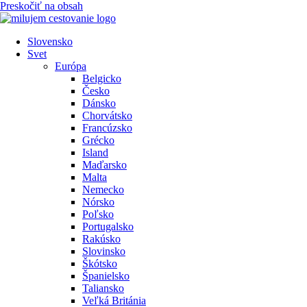
Preskočiť na obsah
Slovensko
Svet
Európa
Belgicko
Česko
Dánsko
Chorvátsko
Francúzsko
Grécko
Island
Maďarsko
Malta
Nemecko
Nórsko
Poľsko
Portugalsko
Rakúsko
Slovinsko
Škótsko
Španielsko
Taliansko
Veľká Británia