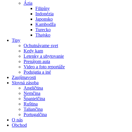
Ázia
Filipíny
Indonézia
Japonsko
Kambodža
Turecko
Thajsko
Tipy
Ochutnávame svet
Kedy kam
Letenky a ubytovanie
Prenájom auta
Video a foto reportáže
Podujatia a iné
Zaujímavosti
Slovná zásoba
Angličtina
Nemčina
Španielčina
Ruština
Taliančina
Portugalčina
O nás
Obchod