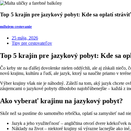
Top 5 krajín pre jazykový pobyt: Kde sa oplatí stráviť
milujem cestovanie
25 mája, 2026
Tipy pre cestovateľov
Top 5 krajín pre jazykový pobyt: Kde sa opl
Čo keby ste na ďalšej dovolenke nielen oddýchli, ale aj získali niečo,
novú krajinu, kultúru a ľudí, ale jazyk, ktorý sa naučíte priamo v teré
Výber krajiny však nie je náhodný. Záleží na tom, aký jazyk chcete ovl
záujemcami o jazykové pobyty dlhodobo najobľúbenejšie – každá z i
Ako vyberať krajinu na jazykový pobyt?
Skôr než sa pustíme do samotného rebríčka, oplatí sa zamyslieť nad ni
Jazyk a jeho využiteľnosť – angličtina otvorí dvere kdekoľvek 
Náklady na život – niektoré krajiny sú výrazne lacnejšie ako iné