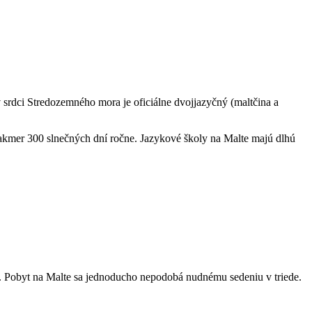
v srdci Stredozemného mora je oficiálne dvojjazyčný (maltčina a
 takmer 300 slnečných dní ročne. Jazykové školy na Malte majú dlhú
óriu. Pobyt na Malte sa jednoducho nepodobá nudnému sedeniu v triede.