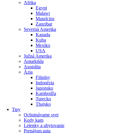
Afrika
Egypt
Malawi
Maurícius
Zanzibar
Severná Amerika
Kanada
Kuba
Mexiko
USA
Južná Amerika
Antarktída
Austrália
Ázia
Filipíny
Indonézia
Japonsko
Kambodža
Turecko
Thajsko
Tipy
Ochutnávame svet
Kedy kam
Letenky a ubytovanie
Prenájom auta