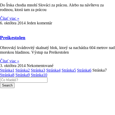
Do Írska chodia mnohí Slováci za prácou. Alebo na návštevu za
rodinou, ktorá tam za prácou
Čítať viac »
6. októbra 2014
Jeden komentár
Preikestolen
Obrovský kvádrovitý skalnatý blok, ktorý sa nachádza 604 metrov nad
morskou hladinou. Výstup na Preikestolen
Čítať viac »
3. októbra 2014
Nekomentované
Stránka
1
Stránka
2
Stránka
3
Stránka
4
Stránka
5
Stránka
6
Stránka
7
Stránka
8
Stránka
9
Stránka
10
Search