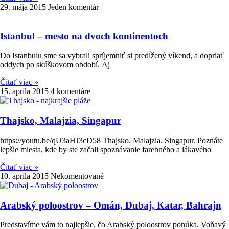
29. mája 2015
Jeden komentár
Istanbul – mesto na dvoch kontinentoch
Do Istanbulu sme sa vybrali spríjemniť si predĺžený víkend, a dopriať
oddych po skúškovom období. Aj
Čítať viac »
15. apríla 2015
4 komentáre
Thajsko, Malajzia, Singapur
https://youtu.be/qU3aHJ3cD58 Thajsko. Malajzia. Singapur. Poznáte
lepšie miesta, kde by ste začali spoznávanie farebného a lákavého
Čítať viac »
10. apríla 2015
Nekomentované
Arabský poloostrov – Omán, Dubaj, Katar, Bahrajn
Predstavíme vám to najlepšie, čo Arabský poloostrov ponúka. Voňavý