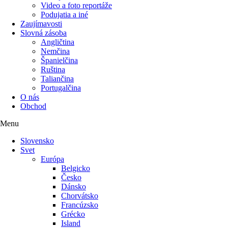
Video a foto reportáže
Podujatia a iné
Zaujímavosti
Slovná zásoba
Angličtina
Nemčina
Španielčina
Ruština
Taliančina
Portugalčina
O nás
Obchod
Menu
Slovensko
Svet
Európa
Belgicko
Česko
Dánsko
Chorvátsko
Francúzsko
Grécko
Island