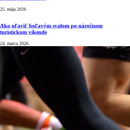
25. mája 2026
Ako uľaviť boľavým svalom po náročnom
turistickom víkende
24. marca 2026