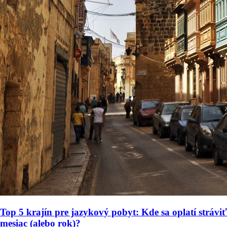
Top 5 krajín pre jazykový pobyt: Kde sa oplatí stráviť
mesiac (alebo rok)?