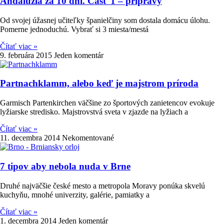
Andalúzia za 10 dní. Časť 1 – prípravy
Od svojej úžasnej učiteľky španielčiny som dostala domácu úlohu.
Pomerne jednoduchú. Vybrať si 3 miesta/mestá
Čítať viac »
9. februára 2015
Jeden komentár
Partnachklamm, alebo keď je majstrom príroda
Garmisch Partenkirchen väčšine zo športových zanietencov evokuje
lyžiarske stredisko. Majstrovstvá sveta v zjazde na lyžiach a
Čítať viac »
11. decembra 2014
Nekomentované
7 tipov aby nebola nuda v Brne
Druhé najväčšie české mesto a metropola Moravy ponúka skvelú
kuchyňu, mnohé univerzity, galérie, pamiatky a
Čítať viac »
1. decembra 2014
Jeden komentár