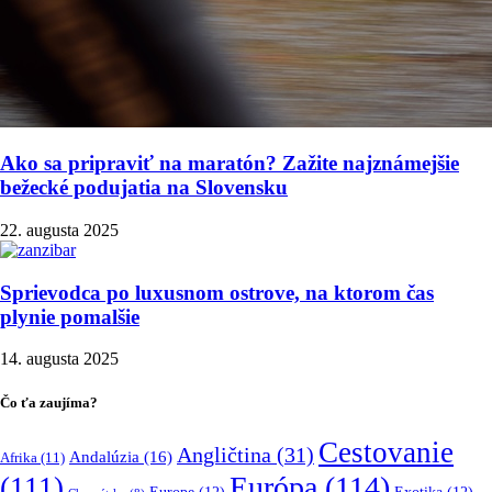
Ako sa pripraviť na maratón? Zažite najznámejšie
bežecké podujatia na Slovensku
22. augusta 2025
Sprievodca po luxusnom ostrove, na ktorom čas
plynie pomalšie
14. augusta 2025
Čo ťa zaujíma?
Cestovanie
Angličtina
(31)
Andalúzia
(16)
Afrika
(11)
Európa
(114)
(111)