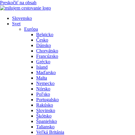
Preskočiť na obsah
Slovensko
Svet
Európa
Belgicko
Česko
Dánsko
Chorvátsko
Francúzsko
Grécko
Island
Maďarsko
Malta
Nemecko
Nórsko
Poľsko
Portugalsko
Rakúsko
Slovinsko
Škótsko
Španielsko
Taliansko
Veľká Británia