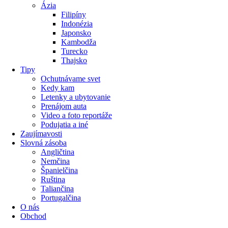
Ázia
Filipíny
Indonézia
Japonsko
Kambodža
Turecko
Thajsko
Tipy
Ochutnávame svet
Kedy kam
Letenky a ubytovanie
Prenájom auta
Video a foto reportáže
Podujatia a iné
Zaujímavosti
Slovná zásoba
Angličtina
Nemčina
Španielčina
Ruština
Taliančina
Portugalčina
O nás
Obchod