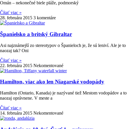
Omán – nekonečné biele pláže, podmorský
Čítať viac »
28. februára 2015
3 komentáre
Španielsko a britský Gibraltar
Asi najznámejší zo stereotypov o Španieloch je, že sú leniví. Ale je to
naozaj tak? Oni
Čítať viac »
22. februára 2015
Nekomentované
Hamilton, viac ako len Niagarské vodopády
Hamilton (Ontario, Kanada) je nazývané tiež Mestom vodopádov a to
naozaj oprávnene. V meste a
Čítať viac »
14. februára 2015
Nekomentované