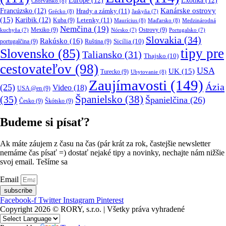
Europe
(12)
Exotika
(12)
Chorvátsko
(8)
Kanárske ostrovy
Francúzsko
(12)
Hrady a zámky
(11)
Grécko
(8)
Jaskyňa
(7)
(15)
Karibik
(12)
Letenky
(11)
Kuba
(9)
Maurícius
(8)
Maďarsko
(8)
Medzinárodná
Nemčina
(19)
Mexiko
(9)
Ostrovy
(9)
kuchyňa
(7)
Nórsko
(7)
Portugalsko
(7)
Slovakia
(34)
Rakúsko
(16)
portugalčina
(9)
Ruština
(9)
Sicília
(10)
tipy pre
Slovensko
(85)
Taliansko
(31)
Thajsko
(10)
cestovateľov
(98)
USA
UK
(15)
Turecko
(9)
Ubytovanie
(8)
Zaujímavosti
(149)
Ázia
(25)
Video
(18)
USA @en
(9)
(35)
Španielsko
(38)
Španielčina
(26)
Česko
(9)
Škótsko
(9)
Budeme si písať?
Ak máte záujem z času na čas (pár krát za rok, častejšie newsletter
nemáme čas písať =) dostať nejaké tipy a novinky, nechajte nám nižšie
svoj email. Tešíme sa
Email
subscribe
Facebook-f
Twitter
Instagram
Pinterest
Copyright 2026 © RORY, s.r.o. | Všetky práva vyhradené