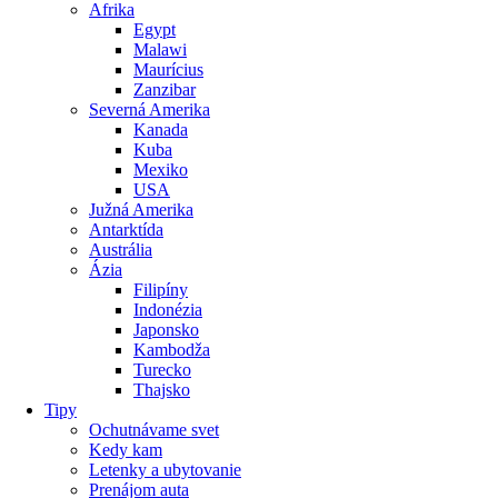
Afrika
Egypt
Malawi
Maurícius
Zanzibar
Severná Amerika
Kanada
Kuba
Mexiko
USA
Južná Amerika
Antarktída
Austrália
Ázia
Filipíny
Indonézia
Japonsko
Kambodža
Turecko
Thajsko
Tipy
Ochutnávame svet
Kedy kam
Letenky a ubytovanie
Prenájom auta