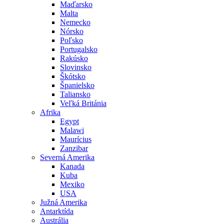
Maďarsko
Malta
Nemecko
Nórsko
Poľsko
Portugalsko
Rakúsko
Slovinsko
Škótsko
Španielsko
Taliansko
Veľká Británia
Afrika
Egypt
Malawi
Maurícius
Zanzibar
Severná Amerika
Kanada
Kuba
Mexiko
USA
Južná Amerika
Antarktída
Austrália