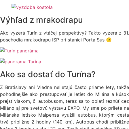
Výhľad z mrakodrapu
Ako vyzerá Turín z vtáčej perspektívy? Takto vyzerá z 31.
poschodia mrakodrapu ISP pri stanici Porta Sus 😉
Ako sa dostať do Turína?
Z Bratislavy ani Viedne nelietajú často priame lety, takže
pohodlnejšie ako prestupovať je letieť do Milána a kúsok
prejsť vlakom, či autobusom, teraz sa to oplatí reznúť cez
Miláno aj pre svetovú výstavu EXPO. My sme po prílete na
Milánske letisko Malpensa využili autobus, ktorým cesta
trvá približne 2 hodiny (140 km). Autobus chodí približne
každé 3 hodiny a stojí 22 eur. Taxík stojí minimálne 80 eur,