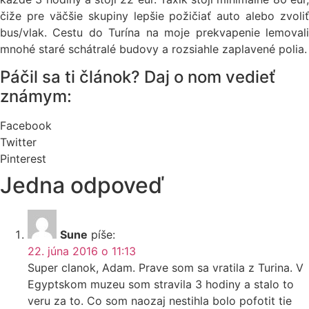
čiže pre väčšie skupiny lepšie požičiať auto alebo zvoliť
bus/vlak. Cestu do Turína na moje prekvapenie lemovali
mnohé staré schátralé budovy a rozsiahle zaplavené polia.
Páčil sa ti článok? Daj o nom vedieť
známym:
Facebook
Twitter
Pinterest
Jedna odpoveď
Sune
píše:
22. júna 2016 o 11:13
Super clanok, Adam. Prave som sa vratila z Turina. V
Egyptskom muzeu som stravila 3 hodiny a stalo to
veru za to. Co som naozaj nestihla bolo pofotit tie