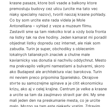
krasne pasaze, ktore boli vsade a balkony ktore
premostuju budovy cez ulicu (urcite ma tato vec
niaky specialny nazov), tvorili naozaj krasne pohlady.
Co by som urcite este rada videla je Mole
Antonelliana – vyhlad z veze a muzeum filmu.
Zastavili sme sa tam niekolko krat a vzdy bola fronta
na listky tak na dve hodiny. Jeden kamarat mi poradil
objednat listky dopredu cez internet, ale niak som
zabudla. Turin je super, obchodiky s oblecenim
lokalnych talianskych znaciek a chutne male
kaviarnicky vas donutia si nachvilu oddychnut. Mesto
ma prekvapilo velkymi namestiami a bulvarmi, skoro
ako Budapest ale architektura viac barokova. Turin
mi neviem preco pripomina Spanielsko. Okrajove
stvrte su samozrejme spinave a je citit ekonomicku
krizu, ako aj v celej krajine. Centrum je velke a krasne
a urcite sa tam da zaujimavo stravit par dni. My sme
mali jeden den na preskumanie mesta, co je urcite
malo. Mozno sa tam este niekedy vratim. Zdravim