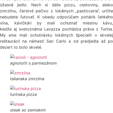
úžasné
jedlo. Nech si dáte pizzu, cestoviny, aleb
zmrzlinu,
čerstvé pečivo z
lokálnych
„
pasticceria
“,
určit
nebudete ľ
utovať
. K obedu
odporúčam
pohárik
ľ
ahkého
vína,
kávičkári
by mali
ochutnať
miestnu
kávu
,
kedže
aj
svetoznáma
Lavazza
pochádza
práve
z
Turína
My sme mali ochutnávku lokálnych špecialít v skvelej
reštaurácii na námestí San Carlo a od predjedla až po
dezert to bolo skvelé.
agnolotti s parmezánom
talianska zmrzlina
turínska pizza
steak so zemiakmi