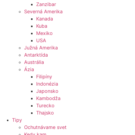
Zanzibar
Severná Amerika
Kanada
Kuba
Mexiko
USA
Južná Amerika
Antarktída
Austrália
Ázia
Filipíny
Indonézia
Japonsko
Kambodža
Turecko
Thajsko
Tipy
Ochutnávame svet
Kedy kam