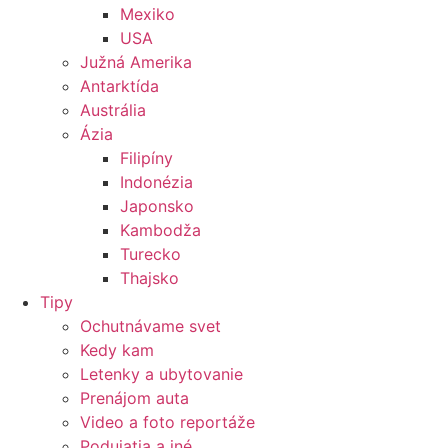
Mexiko
USA
Južná Amerika
Antarktída
Austrália
Ázia
Filipíny
Indonézia
Japonsko
Kambodža
Turecko
Thajsko
Tipy
Ochutnávame svet
Kedy kam
Letenky a ubytovanie
Prenájom auta
Video a foto reportáže
Podujatia a iné