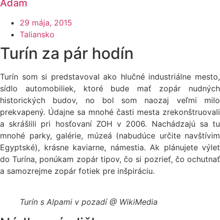
Adam
29 mája, 2015
Taliansko
Turín za pár hodín
Turín som si predstavoval ako hlučné industriálne mesto,
sídlo automobiliek, ktoré bude mať zopár nudných
historických budov, no bol som naozaj veľmi milo
prekvapený. Údajne sa mnohé časti mesta zrekonštruovali
a skrášlili pri hosťovaní ZOH v 2006. Nachádzajú sa tu
mnohé parky, galérie, múzeá (nabudúce určite navštívim
Egyptské), krásne kaviarne, námestia. Ak plánujete výlet
do Turína, ponúkam zopár tipov, čo si pozrieť, čo ochutnať
a samozrejme zopár fotiek pre inšpiráciu.
Turín s Alpami v pozadí @ WikiMedia