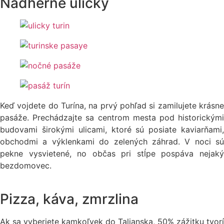
Nádherné uličky
Keď vojdete do Turína, na prvý pohľad si zamilujete krásne
pasáže. Prechádzajte sa centrom mesta pod historickými
budovami širokými ulicami, ktoré sú posiate kaviarňami,
obchodmi a výklenkami do zelených záhrad. V noci sú
pekne vysvietené, no občas pri stĺpe pospáva nejaký
bezdomovec.
Pizza, káva, zmrzlina
Ak sa vyberiete
kamkoľvek
do Talianska, 50%
zážitku tvorí