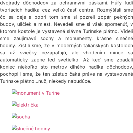
dvojrady dôchodcov za ochrannými páskami. Húfy ľudí
tvoriacich hadíka cez veľkú časť centra. Rozmýšľali sme
čo sa deje a popri tom sme si pozreli zopár pekných
budov, uličiek a miest. Nevedeli sme si však spomenúť, v
ktorom kostole je vystavené slávne Turínske plátno. Videli
sme zaujímavé sochy a monumenty, krásne slnečné
hodiny. Zistili sme, že v moderných talianskych kostoloch
sa už sviečky nezapaľujú, ale vhodením mince sa
automaticky zapne led svetielko. Až keď sme zbadali
koniec niekoľko sto metrov dlhého hadíka dôchodcov,
pochopili sme, že ten zástup čaká práve na vystavované
Turínske plátno…nuž, niekedy nabudúce.