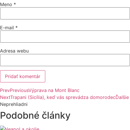
Meno
*
E-mail
*
Adresa webu
Prev
Previous
Výprava na Mont Blanc
Next
Trapani (Sicília), keď vás sprevádza domorodec
Ďalšie
Neprehliadni
Podobné články