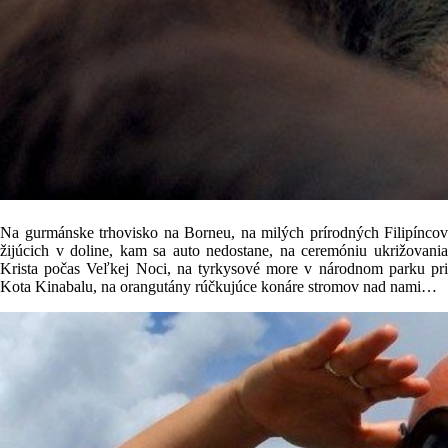
Na gurmánske trhovisko na Borneu, na milých prírodných Filipíncov
žijúcich v doline, kam sa auto nedostane, na ceremóniu ukrižovania
Krista počas Veľkej Noci, na tyrkysové more v národnom parku pri
Kota Kinabalu, na orangutány rúčkujúce konáre stromov nad nami…