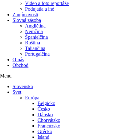
Video a foto reportáže
Podujatia a iné
Zaujímavosti
Slovná zásoba
Angličtina
Nemčina
Španielčina
Ruština
Taliančina
Portugalčina
O nás
Obchod
Menu
Slovensko
Svet
Európa
Belgicko
Česko
Dánsko
Chorvátsko
Francúzsko
Grécko
Island