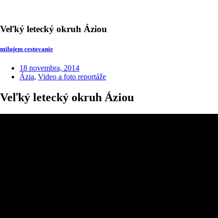
Veľký letecký okruh Áziou
milujem cestovanie
18 novembra, 2014
Ázia
,
Video a foto reportáže
Veľký letecký okruh Áziou