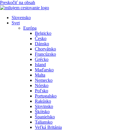
Preskočiť na obsah
Slovensko
Svet
Európa
Belgicko
Česko
Dánsko
Chorvátsko
Francúzsko
Grécko
Island
Maďarsko
Malta
Nemecko
Nórsko
Poľsko
Portugalsko
Rakúsko
Slovinsko
Škótsko
Španielsko
Taliansko
Veľká Británia