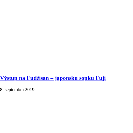
Výstup na Fudžisan – japonskú sopku Fuji
8. septembra 2019