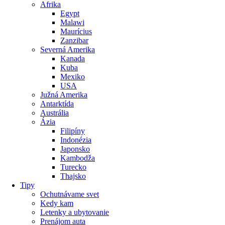
Afrika
Egypt
Malawi
Maurícius
Zanzibar
Severná Amerika
Kanada
Kuba
Mexiko
USA
Južná Amerika
Antarktída
Austrália
Ázia
Filipíny
Indonézia
Japonsko
Kambodža
Turecko
Thajsko
Tipy
Ochutnávame svet
Kedy kam
Letenky a ubytovanie
Prenájom auta