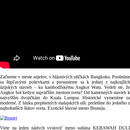
Začneme v meste anjelov, v bláznivých uličkách Bangkoku. Posilníme
sa štipľavými polievkami a presunieme sa k jednej z najkrajších
ázijských stavieb – ku kambodžskému Angkor Watu. Vedeli ste, že
Angkor bol kedysi najväčším mestom sveta? Od kamenných stavieb k
najvyšším dvojičkám do Kuala Lumpur. Historické vymeníme za
moderné. Z hluku preplnených malajských ulíc preletíme do jedného z
najbohatších štátov sveta. Exotické hlavné mesto Bruneja.
Viete na jeden nádych vysloviť meno sultána KEBAWAH DULI