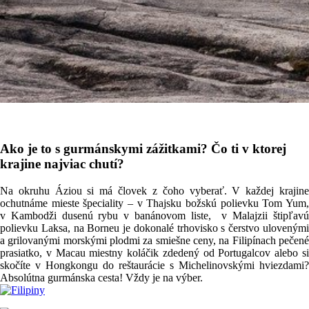
Ako je to s gurmánskymi zážitkami? Čo ti v ktorej
krajine najviac chutí?
Na okruhu Áziou si má človek z čoho vyberať. V každej krajine
ochutnáme mieste špeciality – v Thajsku božskú polievku Tom Yum,
v Kambodži dusenú rybu v banánovom liste, v Malajzii štipľavú
polievku Laksa, na Borneu je dokonalé trhovisko s čerstvo ulovenými
a grilovanými morskými plodmi za smiešne ceny, na Filipínach pečené
prasiatko, v Macau miestny koláčik zdedený od Portugalcov alebo si
skočíte v Hongkongu do reštaurácie s Michelinovskými hviezdami?
Absolútna gurmánska cesta! Vždy je na výber.