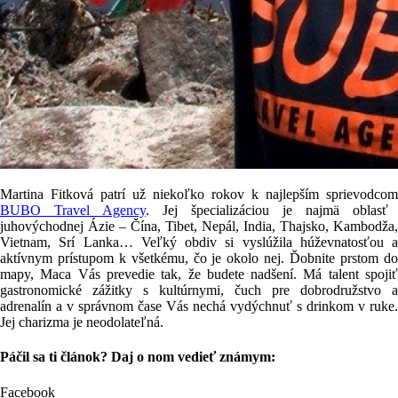
Martina Fitková patrí už niekoľko rokov k najlepším sprievodcom
BUBO Travel Agency
. Jej špecializáciou je najmä oblasť
juhovýchodnej Ázie – Čína, Tibet, Nepál, India, Thajsko, Kambodža,
Vietnam, Srí Lanka… Veľký obdiv si vyslúžila húževnatosťou a
aktívnym prístupom k všetkému, čo je okolo nej. Ďobnite prstom do
mapy, Maca Vás prevedie tak, že budete nadšení. Má talent spojiť
gastronomické zážitky s kultúrnymi, čuch pre dobrodružstvo a
adrenalín a v správnom čase Vás nechá vydýchnuť s drinkom v ruke.
Jej charizma je neodolateľná.
Páčil sa ti článok? Daj o nom vedieť známym:
Facebook