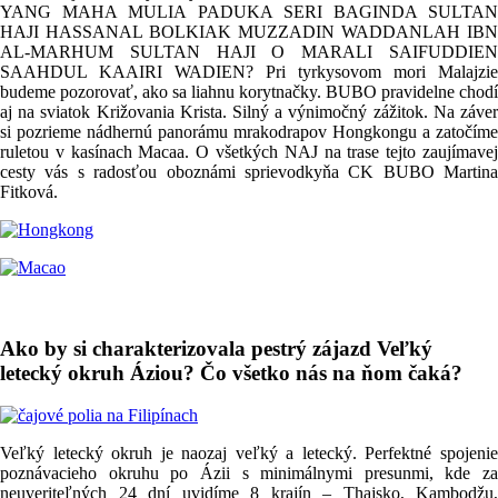
YANG MAHA MULIA PADUKA SERI BAGINDA SULTAN
HAJI HASSANAL BOLKIAK MUZZADIN WADDANLAH IBN
AL-MARHUM SULTAN HAJI O MARALI SAIFUDDIEN
SAAHDUL KAAIRI WADIEN? Pri tyrkysovom mori Malajzie
budeme pozorovať, ako sa liahnu korytnačky. BUBO pravidelne chodí
aj na sviatok Križovania Krista. Silný a výnimočný zážitok. Na záver
si pozrieme nádhernú panorámu mrakodrapov Hongkongu a zatočíme
ruletou v kasínach Macaa. O všetkých NAJ na trase tejto zaujímavej
cesty vás s radosťou oboznámi sprievodkyňa CK BUBO Martina
Fitková.
Ako by si charakterizovala pestrý zájazd Veľký
letecký okruh Áziou? Čo všetko nás na ňom čaká?
Veľký letecký okruh je naozaj veľký a letecký. Perfektné spojenie
poznávacieho okruhu po Ázii s minimálnymi presunmi, kde za
neuveriteľných 24 dní uvidíme 8 krajín – Thajsko, Kambodžu,