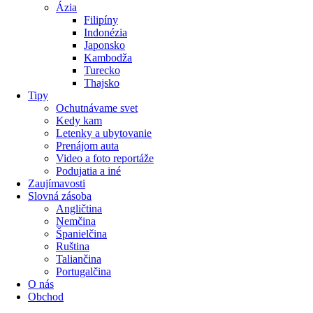
Ázia
Filipíny
Indonézia
Japonsko
Kambodža
Turecko
Thajsko
Tipy
Ochutnávame svet
Kedy kam
Letenky a ubytovanie
Prenájom auta
Video a foto reportáže
Podujatia a iné
Zaujímavosti
Slovná zásoba
Angličtina
Nemčina
Španielčina
Ruština
Taliančina
Portugalčina
O nás
Obchod