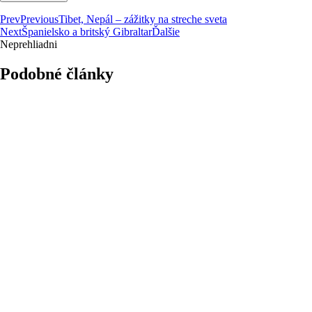
Prev
Previous
Tibet, Nepál – zážitky na streche sveta
Next
Španielsko a britský Gibraltar
Ďalšie
Neprehliadni
Podobné články