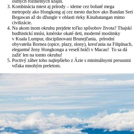
ôsmych rozdielnych krajín.
Kombinácia miest aj prírody – ideme cez bohaté mega
metropoly ako Hongkong aj cez mesto duchov ako Bandan Seri
Begawan až do džungle v oblasti rieky Kinabatangan mimo
civilizácie.
Na akom inom okruhu prejdete toľko spôsobov života? Thajskí
budhistickí mnísi, kmérske okaté deti, moderné moslimky
v Kuala Lumpur, disciplinovani Brunejčania, prírodní
obyvatelia Bornea (opice, plazy, slony), kresťania na Filipínach,
elegantné ženy Hongkongu a veselí hráči v Macau! To sa dá
zažiť len na tomto okruhu!
Poctivý záber toho najlepšieho z Ázie s minimálnymi presunmi
vďaka mnohým preletom.