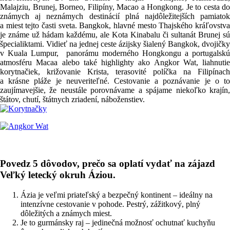
Malajziu, Brunej, Borneo, Filipíny, Macao a Hongkong. Je to cesta do
známych aj neznámych destinácií plná najdôležitejších pamiatok
a miest tejto časti sveta. Bangkok, hlavné mesto Thajského kráľovstva
je známe už hádam každému, ale Kota Kinabalu či sultanát Brunej sú
špecialiktami. Vidieť na jednej ceste ázijsky šialený Bangkok, dvojičky
v Kuala Lumpur, panorámu moderného Hongkongu a portugalskú
atmosféru Macaa alebo také highlighty ako Angkor Wat, liahnutie
korytnačiek, križovanie Krista, terasovité políčka na Filipínach
a krásne pláže je neuveriteľné. Cestovanie a poznávanie je o to
zaujímavejšie, že neustále porovnávame a spájame niekoľko krajín,
štátov, chutí, štátnych zriadení, náboženstiev.
Povedz 5 dôvodov, prečo sa oplatí vydať na zájazd
Veľký letecký okruh Áziou.
Ázia je veľmi priateľský a bezpečný kontinent – ideálny na
intenzívne cestovanie v pohode. Pestrý, zážitkový, plný
dôležitých a známych miest.
Je to gurmánsky raj – jedinečná možnosť ochutnať kuchyňu