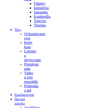
Filipíny
Indonézia
Japonsko
Kambodža
Turecko
Thajsko
Tipy
Ochutnávame
svet
Kedy
kam
Letenky
a
ubytovanie
Prenájom
auta
Video
a foto
reportáže
Podujatia
a iné
Zaujímavosti
Slovná
zásoba
Angličtina