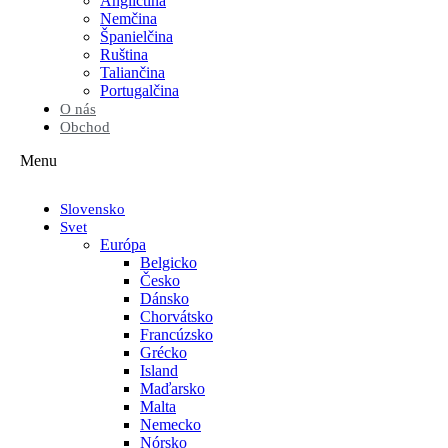
Angličtina
Nemčina
Španielčina
Ruština
Taliančina
Portugalčina
O nás
Obchod
Menu
Slovensko
Svet
Európa
Belgicko
Česko
Dánsko
Chorvátsko
Francúzsko
Grécko
Island
Maďarsko
Malta
Nemecko
Nórsko