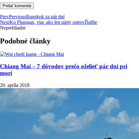
Prev
Previous
Bangkok za pár dní
Next
Ko Phangan, viac ako len párty ostrov
Ďalšie
Neprehliadni
Podobné články
Chiang Mai – 7 dôvodov prečo oželieť pár dni pri
mori
20. apríla 2018