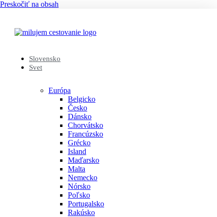
Preskočiť na obsah
Slovensko
Svet
Európa
Belgicko
Česko
Dánsko
Chorvátsko
Francúzsko
Grécko
Island
Maďarsko
Malta
Nemecko
Nórsko
Poľsko
Portugalsko
Rakúsko