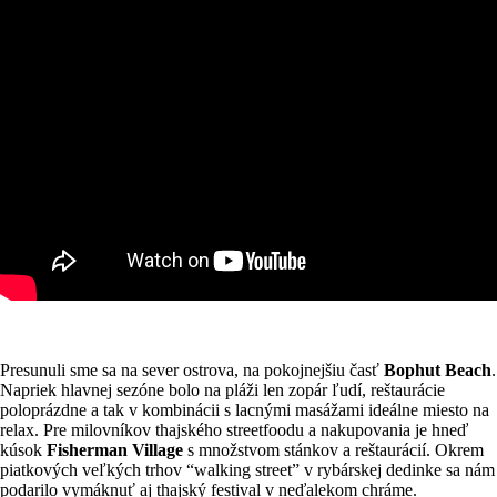
Presunuli sme sa na sever ostrova, na pokojnejšiu časť
Bophut Beach
.
Napriek hlavnej sezóne bolo na pláži len zopár ľudí, reštaurácie
poloprázdne a tak v kombinácii s lacnými masážami ideálne miesto na
relax. Pre milovníkov thajského streetfoodu a nakupovania je hneď
kúsok
Fisherman Village
s množstvom stánkov a reštaurácií. Okrem
piatkových veľkých trhov “walking street” v rybárskej dedinke sa nám
podarilo vymáknuť aj thajský festival v neďalekom chráme.