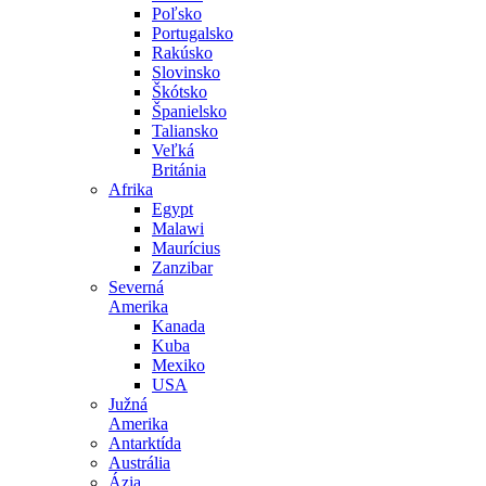
Poľsko
Portugalsko
Rakúsko
Slovinsko
Škótsko
Španielsko
Taliansko
Veľká
Británia
Afrika
Egypt
Malawi
Maurícius
Zanzibar
Severná
Amerika
Kanada
Kuba
Mexiko
USA
Južná
Amerika
Antarktída
Austrália
Ázia