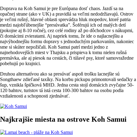
Doprava na Koh Samui je pre Európana dosť chaos. Jazdí sa na
opačnej strane (ako v UK) a pravidlá sa veľmi nedodržiavajú. Ostrov
je veľmi rušný, hlavné oblasti sprevádza hluk mopedov, ktoré patria
medzi najobľúbenejšie “presúvatka”. Šoférujú ich od malých detí
(pokojne aj 8-10 ročné), cez celé rodiny až po dôchodcov s nákupmi,
či domácimi zvieratami. Aj napriek tomu, že ide o najlacnejšiu a
najvýhodnejšiu formu dopravy s jednoduchým parkovaním, nakoniec
sme si skúter nepožičali. Koh Samui patrí medzi jedno z
najnehodovejších miest v Thajsku a prispieva k tomu nielen rušná
premávka, ale aj piesok na cestách, či túlavé psy, ktoré samovražedne
pobehujú po krajnici.
Druhou alternatívou ako sa presúvať aspoň trošku lacnejšie sú
Songthaew zdieľané taxíky. Na korbu pickupu primontovali sedačky a
šup, vznikla špičková MHD. Jedna cesta stojí domácich zvyčajne 50-
120 bahtov, turistov tá istá cesta 100-300 bahtov na osobu podla
vzdialenosti a schopnosti zjednávať.
Najkrajšie miesta na ostrove Koh Samui