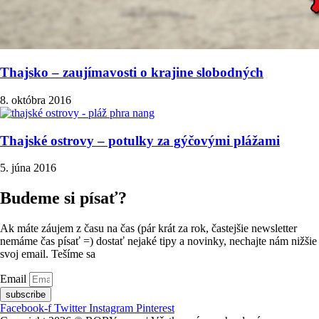
Thajsko – zaujímavosti o krajine slobodných
8. októbra 2016
Thajské ostrovy – potulky za gýčovými plážami
5. júna 2016
Budeme si písať?
Ak máte záujem z času na čas (pár krát za rok, častejšie newsletter
nemáme čas písať =) dostať nejaké tipy a novinky, nechajte nám nižšie
svoj email. Tešíme sa
Email
subscribe
Facebook-f
Twitter
Instagram
Pinterest