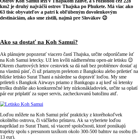
Ostrov Koh Samui leží v Thajskom zálive, a s rozlohou cez 228
km2 je druhý najväčší ostrov Thajska po Phukete. Má viac ako
63 tisíc obyvateľov a patrí k obľúbeným dovolenkovým
destináciám, ako sme zistili, najmä pre Slovákov 😉
Ako sa dostať na Koh Samui?
Ak plánujete popozerať viacero častí Thajska, určite odporúčame ísť
na Koh Samui letecky. Už len kvôli nádhernému open-air letisku 😉
Okrem chartrových letov cestoviek sa dá naň bez problémov dostať aj
na vlastnú päsť, či už priamym preletom z Bangkoku alebo priletieť na
blízke letisko Surat Thani a následne sa dopraviť loďou. My sme
prileteli s Bangkok Airways priamo z Bankgogu a aj keď sú letenky
trošku drahšie ako konkurenčné lety nízkonákladoviek, určite sa oplatí
pár eur priplatiť za super servis, zacheckovanú batožinu atď.
Loďou môžete na Koh Samui prísť prakticky z ktoréhokoľvek
okolitého ostrova, či väčšieho prístavu. Ak sa vyberiete loďou
napríklad zo Surat Thani, sú viaceré spoločnosti, ktoré ponúkajú
trajekty spolu s presunom taxíkom okolo 300-500 bahtov na osobu (8-
13 eur).