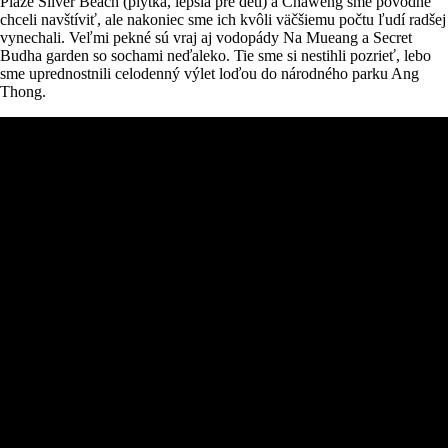
Pláže Silver Beach (plytká, lepšia pre deti) a Chaweng sme pôvodne
chceli navštíviť, ale nakoniec sme ich kvôli väčšiemu počtu ľudí radšej
vynechali. Veľmi pekné sú vraj aj vodopády Na Mueang a Secret
Budha garden so sochami neďaleko. Tie sme si nestihli pozrieť, lebo
sme uprednostnili celodenný výlet loďou do národného parku Ang
Thong.