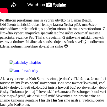
Po dlhšom prieskume sme si vybrali ubytko na Lamai Beach.
Obľúbenú turistickú oblasť lemuje krásna široká pláž, množstvo
obchodíkov a reštaurácii aj s nočným trhom s barmi a streetfoodom. Z
širokého výberu thajských špecialít radíme určite ochutnať miestne
palacinky, rezance Pad Thai s krevetami, či grilované mäská rôznych
tvarov a druhov. Ideálne, ak si odsledujete stánok s veľkým odberom,
kde sa sortiment nestihne škvariť na slnku 😉
Ak sa vyberiete na Koh Samui v zime, je dosť veľká šanca, že na ulici
budete veľmi často počuť slovenčinu. Boli sme takmer šokovaní, keď
každý druhý, či tretí okoloidúci turista hovoril buď po slovensky, alebo
česky. Dokonca je tu aj “slovenská” reštaurácia Pressburger, ktorá varí
síce thajské jedlá, ale obsluhujú milé Slovenky a pri prechádzke na
známe kamenné genitálie
Hin Ta Hin Yai
sme našli aj tradičnú českú
kuchyňu KoKo bar.