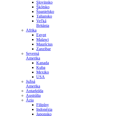
Slovinsko
Škótsko
Španielsko
Taliansko
Veľká
Británia
Afrika
Egypt
Malawi
Maurícius
Zanzibar
Severná
Amerika
Kanada
Kuba
Mexiko
USA
Južná
Amerika
Antarktída
Austrália
Ázia
Filipíny
Indonézia
Japonsko