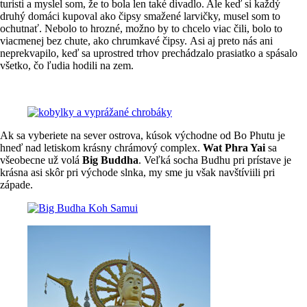
turisti a myslel som, že to bola len také divadlo. Ale keď si každý
druhý domáci kupoval ako čipsy smažené larvičky, musel som to
ochutnať. Nebolo to hrozné, možno by to chcelo viac čili, bolo to
viacmenej bez chute, ako chrumkavé čipsy. Asi aj preto nás ani
neprekvapilo, keď sa uprostred trhov prechádzalo prasiatko a spásalo
všetko, čo ľudia hodili na zem.
Ak sa vyberiete na sever ostrova, kúsok východne od Bo Phutu je
hneď nad letiskom krásny chrámový complex.
Wat Phra Yai
sa
všeobecne už volá
Big Buddha
. Veľká socha Budhu pri prístave je
krásna asi skôr pri východe slnka, my sme ju však navštíviili pri
západe.