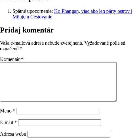
Spätné upozornenie:
Ko Phangan, viac ako len párty ostrov |
Milujem Cestovanie
Pridaj komentár
Vaša e-mailová adresa nebude zverejnená.
Vyžadované polia sú
označené
*
Komentár
*
Meno
*
E-mail
*
Adresa webu