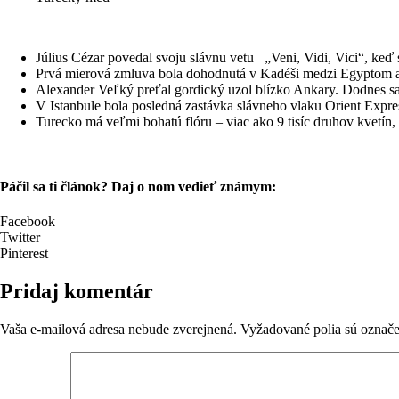
Július Cézar povedal svoju slávnu vetu „Veni, Vidi, Vici“, keď
Prvá mierová zmluva bola dohodnutá v Kadéši medzi Egyptom a
Alexander Veľký preťal gordický uzol blízko Ankary. Dodnes sa
V Istanbule bola posledná zastávka slávneho vlaku Orient Expres
Turecko má veľmi bohatú flóru – viac ako 9 tisíc druhov kvetín,
Páčil sa ti článok? Daj o nom vedieť známym:
Facebook
Twitter
Pinterest
Pridaj komentár
Vaša e-mailová adresa nebude zverejnená.
Vyžadované polia sú označ