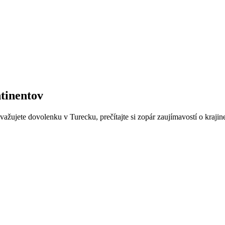
ntinentov
žujete dovolenku v Turecku, prečítajte si zopár zaujímavostí o krajine