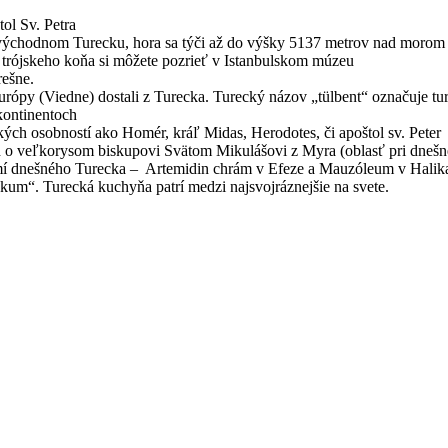
tol Sv. Petra
o východnom Turecku, hora sa týči až do výšky 5137 metrov nad morom
 trójskeho koňa si môžete pozrieť v Istanbulskom múzeu
rešne.
rópy (Viedne) dostali z Turecka. Turecký názov „tülbent“ označuje tu
 kontinentoch
kých osobností ako Homér, kráľ Midas, Herodotes, či apoštol sv. Peter
d o veľkorysom biskupovi Svätom Mikulášovi z Myra (oblasť pri dnešn
emí dnešného Turecka – Artemidin chrám v Efeze a Mauzóleum v Halik
lokum“. Turecká kuchyňa patrí medzi najsvojráznejšie na svete.