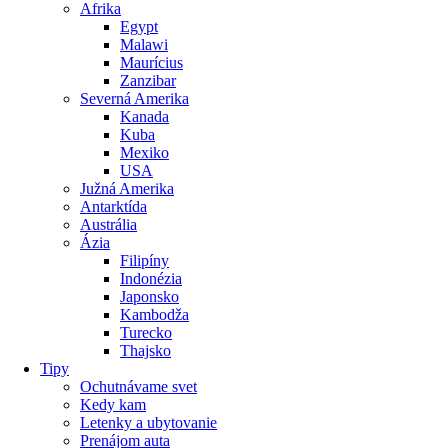
Afrika
Egypt
Malawi
Maurícius
Zanzibar
Severná Amerika
Kanada
Kuba
Mexiko
USA
Južná Amerika
Antarktída
Austrália
Ázia
Filipíny
Indonézia
Japonsko
Kambodža
Turecko
Thajsko
Tipy
Ochutnávame svet
Kedy kam
Letenky a ubytovanie
Prenájom auta