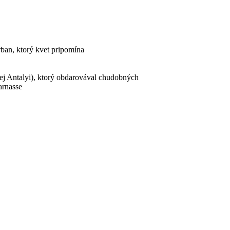
rban, ktorý kvet pripomína
ej Antalyi), ktorý obdarovával chudobných
arnasse