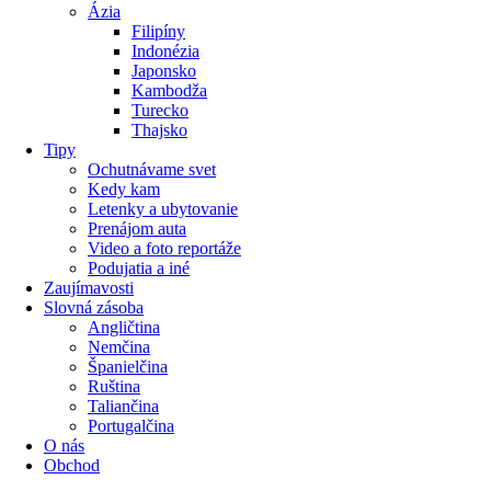
Ázia
Filipíny
Indonézia
Japonsko
Kambodža
Turecko
Thajsko
Tipy
Ochutnávame svet
Kedy kam
Letenky a ubytovanie
Prenájom auta
Video a foto reportáže
Podujatia a iné
Zaujímavosti
Slovná zásoba
Angličtina
Nemčina
Španielčina
Ruština
Taliančina
Portugalčina
O nás
Obchod