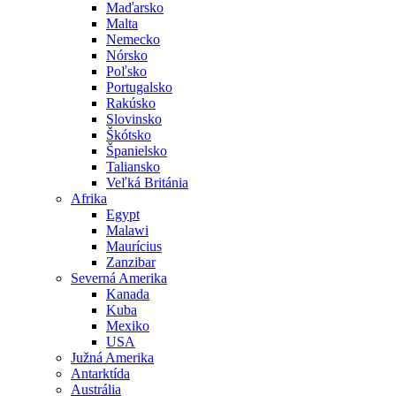
Maďarsko
Malta
Nemecko
Nórsko
Poľsko
Portugalsko
Rakúsko
Slovinsko
Škótsko
Španielsko
Taliansko
Veľká Británia
Afrika
Egypt
Malawi
Maurícius
Zanzibar
Severná Amerika
Kanada
Kuba
Mexiko
USA
Južná Amerika
Antarktída
Austrália