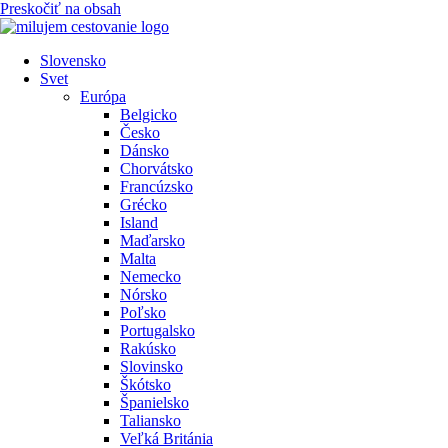
Preskočiť na obsah
Slovensko
Svet
Európa
Belgicko
Česko
Dánsko
Chorvátsko
Francúzsko
Grécko
Island
Maďarsko
Malta
Nemecko
Nórsko
Poľsko
Portugalsko
Rakúsko
Slovinsko
Škótsko
Španielsko
Taliansko
Veľká Británia