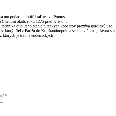
 sa mu podarilo dobiť kráľovstvo Pontus
 Chetitmi okolo roku 1275 pred Kristom
 technika dvojitého tkania tureckých kobercov prezýva gordický uzol
s, ktorý išiel z Paríža do Konštantínopolu a sedela v ňom aj slávna spi
 z ktorých je tretina endemických
ené
*