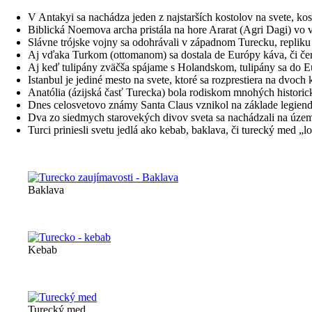
V Antakyi sa nachádza jeden z najstarších kostolov na svete, kos
Biblická Noemova archa pristála na hore Ararat (Agri Dagi) v
Slávne trójske vojny sa odohrávali v západnom Turecku, repliku
Aj vďaka Turkom (ottomanom) sa dostala de Európy káva, či če
Aj keď tulipány zväčša spájame s Holandskom, tulipány sa do Eu
Istanbul je jediné mesto na svete, ktoré sa rozprestiera na dvoch
Anatólia (ázijská časť Turecka) bola rodiskom mnohých historic
Dnes celosvetovo známy Santa Claus vznikol na základe legien
Dva zo siedmych starovekých divov sveta sa nachádzali na úz
Turci priniesli svetu jedlá ako kebab, baklava, či turecký med „
Baklava
Kebab
Turecký med