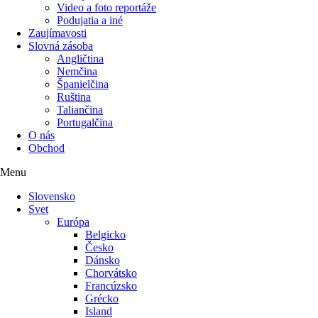
Video a foto reportáže
Podujatia a iné
Zaujímavosti
Slovná zásoba
Angličtina
Nemčina
Španielčina
Ruština
Taliančina
Portugalčina
O nás
Obchod
Menu
Slovensko
Svet
Európa
Belgicko
Česko
Dánsko
Chorvátsko
Francúzsko
Grécko
Island