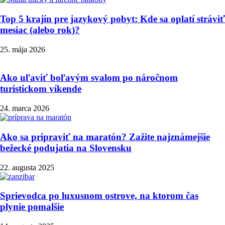
Top 5 krajín pre jazykový pobyt: Kde sa oplatí stráviť
mesiac (alebo rok)?
25. mája 2026
Ako uľaviť boľavým svalom po náročnom
turistickom víkende
24. marca 2026
Ako sa pripraviť na maratón? Zažite najznámejšie
bežecké podujatia na Slovensku
22. augusta 2025
Sprievodca po luxusnom ostrove, na ktorom čas
plynie pomalšie