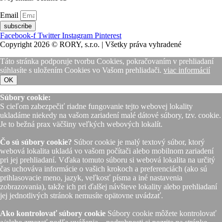
Email
subscribe
Facebook-f
Twitter
Instagram
Pinterest
Copyright 2026 © RORY, s.r.o. | Všetky práva vyhradené
Táto stránka podporuje tvorbu Cookies, pokračovaním v prehliadaní
súhlasíte s uložením Cookies vo Vašom prehliadači.
viac informácií
OK
Súbory cookie:
S cieľom zabezpečiť riadne fungovanie tejto webovej lokality
ukladáme niekedy na vašom zariadení malé dátové súbory, tzv. cookie.
Je to bežná prax väčšiny veľkých webových lokalít.
Čo sú súbory cookie?
Súbor cookie je malý textový súbor, ktorý
webová lokalita ukladá vo vašom počítači alebo mobilnom zariadení
pri jej prehliadaní. Vďaka tomuto súboru si webová lokalita na určitý
čas uchováva informácie o vašich krokoch a preferenciách (ako sú
prihlasovacie meno, jazyk, veľkosť písma a iné nastavenia
zobrazovania), takže ich pri ďalšej návšteve lokality alebo prehliadaní
jej jednotlivých stránok nemusíte opätovne uvádzať.
Ako kontrolovať súbory cookie
Súbory cookie môžete kontrolovať