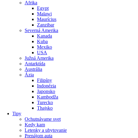
Afrika
Egypt
Malawi
Maurícius
Zanzibar
Severná Amerika
Kanada
Kuba
Mexiko
USA
Južná Amerika
Antarktída
Austrália
Ázia
Filipíny
Indonézia
Japonsko
Kambodža
Turecko
Thajsko
Tipy
Ochutnávame svet
Kedy kam
Letenky a ubytovanie
Prenájom auta