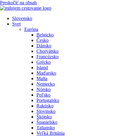
Preskočiť na obsah
Slovensko
Svet
Európa
Belgicko
Česko
Dánsko
Chorvátsko
Francúzsko
Grécko
Island
Maďarsko
Malta
Nemecko
Nórsko
Poľsko
Portugalsko
Rakúsko
Slovinsko
Škótsko
Španielsko
Taliansko
Veľká Británia