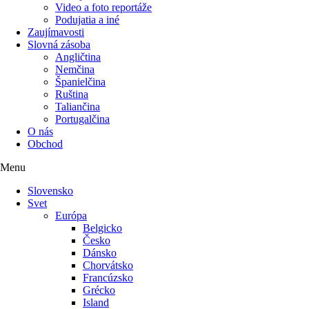
Video a foto reportáže
Podujatia a iné
Zaujímavosti
Slovná zásoba
Angličtina
Nemčina
Španielčina
Ruština
Taliančina
Portugalčina
O nás
Obchod
Menu
Slovensko
Svet
Európa
Belgicko
Česko
Dánsko
Chorvátsko
Francúzsko
Grécko
Island