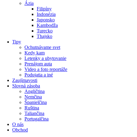
Ázia
Filipíny
Indonézia
Japonsko
Kambodža
Turecko
Thajsko
Tipy
Ochutnávame svet
Kedy kam
Letenky a ubytovanie
Prenájom auta
Video a foto reportáže
Podujatia a iné
Zaujímavosti
Slovná zásoba
Angličtina
Nemčina
Španielčina
Ruština
Taliančina
Portugalčina
O nás
Obchod