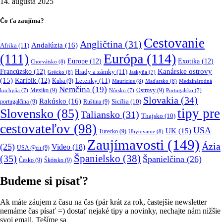
14. augusta 2025
Čo ťa zaujíma?
Cestovanie
Angličtina
(31)
Andalúzia
(16)
Afrika
(11)
Európa
(114)
(111)
Europe
(12)
Exotika
(12)
Chorvátsko
(8)
Kanárske ostrovy
Francúzsko
(12)
Hrady a zámky
(11)
Grécko
(8)
Jaskyňa
(7)
(15)
Karibik
(12)
Letenky
(11)
Kuba
(9)
Maurícius
(8)
Maďarsko
(8)
Medzinárodná
Nemčina
(19)
Mexiko
(9)
Ostrovy
(9)
kuchyňa
(7)
Nórsko
(7)
Portugalsko
(7)
Slovakia
(34)
Rakúsko
(16)
portugalčina
(9)
Ruština
(9)
Sicília
(10)
tipy pre
Slovensko
(85)
Taliansko
(31)
Thajsko
(10)
cestovateľov
(98)
USA
UK
(15)
Turecko
(9)
Ubytovanie
(8)
Zaujímavosti
(149)
Ázia
(25)
Video
(18)
USA @en
(9)
(35)
Španielsko
(38)
Španielčina
(26)
Česko
(9)
Škótsko
(9)
Budeme si písať?
Ak máte záujem z času na čas (pár krát za rok, častejšie newsletter
nemáme čas písať =) dostať nejaké tipy a novinky, nechajte nám nižšie
svoj email. Tešíme sa