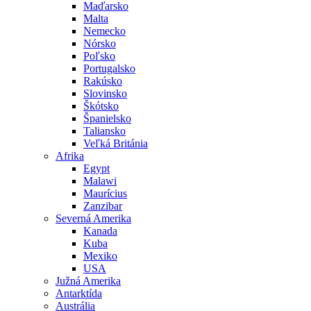
Maďarsko
Malta
Nemecko
Nórsko
Poľsko
Portugalsko
Rakúsko
Slovinsko
Škótsko
Španielsko
Taliansko
Veľká Británia
Afrika
Egypt
Malawi
Maurícius
Zanzibar
Severná Amerika
Kanada
Kuba
Mexiko
USA
Južná Amerika
Antarktída
Austrália