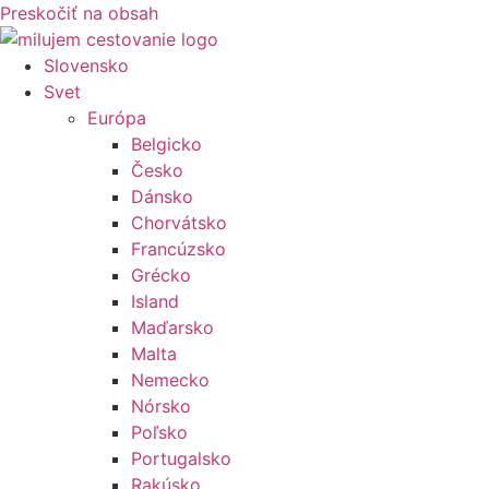
Preskočiť na obsah
Slovensko
Svet
Európa
Belgicko
Česko
Dánsko
Chorvátsko
Francúzsko
Grécko
Island
Maďarsko
Malta
Nemecko
Nórsko
Poľsko
Portugalsko
Rakúsko