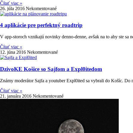
Čítať viac »
26. júla 2016
Nekomentované
4 aplikácie pre perfektný roadtrip
V app-storoch vznikajú novinky denno-denne, avšak na to aby ste sa ne
Čítať viac »
12. júna 2016
Nekomentované
DzivoKE Košice so Sajfom a Expl0itedom
Známy moderátor Sajfa a youtuber Expl0ited sa vybrali do Košíc. Do 
Čítať viac »
21. januára 2016
Nekomentované