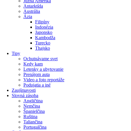
Južná Amerika
Antarktída
Austrália
Ázia
Filipíny
Indonézia
Japonsko
Kambodža
Turecko
Thajsko
Tipy
Ochutnávame svet
Kedy kam
Letenky a ubytovanie
Prenájom auta
Video a foto reportáže
Podujatia a iné
Zaujímavosti
Slovná zásoba
Angličtina
Nemčina
Španielčina
Ruština
Taliančina
Portugalčina