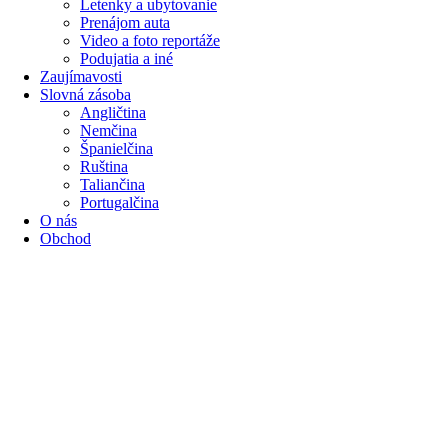
Letenky a ubytovanie
Prenájom auta
Video a foto reportáže
Podujatia a iné
Zaujímavosti
Slovná zásoba
Angličtina
Nemčina
Španielčina
Ruština
Taliančina
Portugalčina
O nás
Obchod