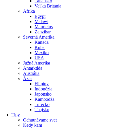
Taliansko
Veľká Británia
Afrika
Egypt
Malawi
Maurícius
Zanzibar
Severná Amerika
Kanada
Kuba
Mexiko
USA
Južná Amerika
Antarktída
Austrália
Ázia
Filipíny
Indonézia
Japonsko
Kambodža
Turecko
Thajsko
Tipy
Ochutnávame svet
Kedy kam