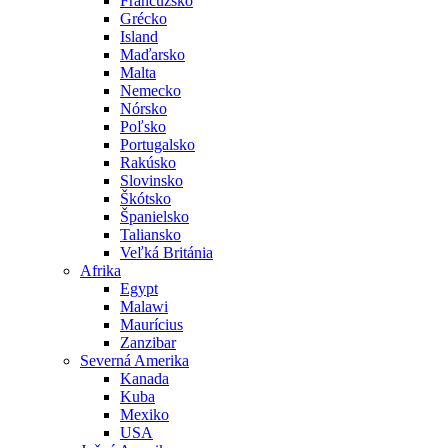
Francúzsko
Grécko
Island
Maďarsko
Malta
Nemecko
Nórsko
Poľsko
Portugalsko
Rakúsko
Slovinsko
Škótsko
Španielsko
Taliansko
Veľká Británia
Afrika
Egypt
Malawi
Maurícius
Zanzibar
Severná Amerika
Kanada
Kuba
Mexiko
USA