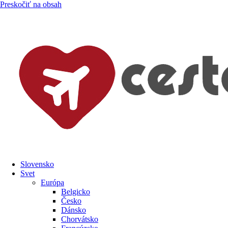
Preskočiť na obsah
Slovensko
Svet
Európa
Belgicko
Česko
Dánsko
Chorvátsko