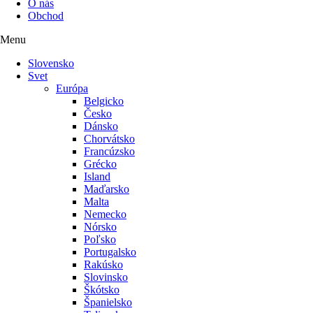
O nás
Obchod
Menu
Slovensko
Svet
Európa
Belgicko
Česko
Dánsko
Chorvátsko
Francúzsko
Grécko
Island
Maďarsko
Malta
Nemecko
Nórsko
Poľsko
Portugalsko
Rakúsko
Slovinsko
Škótsko
Španielsko