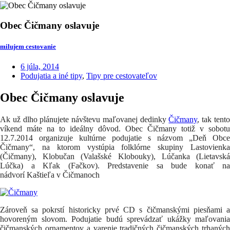
Obec Čičmany oslavuje
milujem cestovanie
6 júla, 2014
Podujatia a iné tipy
,
Tipy pre cestovateľov
Obec Čičmany oslavuje
Ak už dlho plánujete návštevu maľovanej dedinky
Čičmany
, tak tent
víkend máte na to ideálny dôvod. Obec Čičmany totiž v sobotu
12.7.2014 organizuje kultúrne podujatie s názvom „Deň Obce
Čičmany“, na ktorom vystúpia folklórne skupiny Lastovienka
(Čičmany), Klobučan (Valašské Klobouky), Lúčanka (Lietavská
Lúčka) a Kľak (Fačkov). Predstavenie sa bude konať na
nádvorí Kaštieľa v Čičmanoch
Zároveň sa pokrstí historicky prvé CD s čičmanskými piesňami a
hovoreným slovom. Podujatie budú sprevádzať ukážky maľovania
čičmanských ornamentov a varenie tradičných čičmanských trhaných