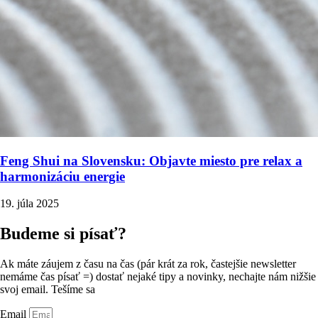
Feng Shui na Slovensku: Objavte miesto pre relax a
harmonizáciu energie
19. júla 2025
Budeme si písať?
Ak máte záujem z času na čas (pár krát za rok, častejšie newsletter
nemáme čas písať =) dostať nejaké tipy a novinky, nechajte nám nižšie
svoj email. Tešíme sa
Email