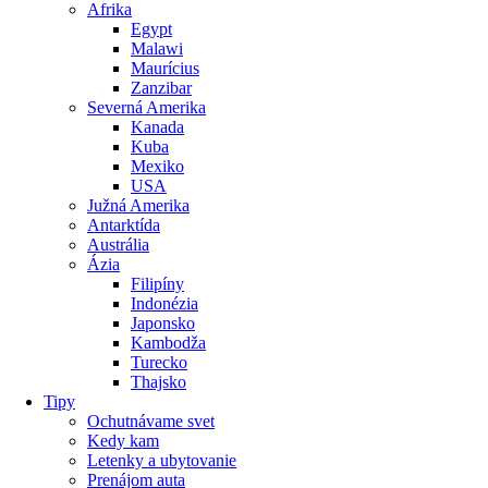
Afrika
Egypt
Malawi
Maurícius
Zanzibar
Severná Amerika
Kanada
Kuba
Mexiko
USA
Južná Amerika
Antarktída
Austrália
Ázia
Filipíny
Indonézia
Japonsko
Kambodža
Turecko
Thajsko
Tipy
Ochutnávame svet
Kedy kam
Letenky a ubytovanie
Prenájom auta