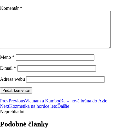
Komentár
*
Meno
*
E-mail
*
Adresa webu
Prev
Previous
Vietnam a Kambodža – nová brána do Ázie
Next
Kozmetika na horúce leto
Ďalšie
Neprehliadni
Podobné články