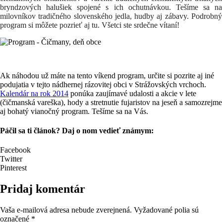
bryndzových halušiek spojené s ich ochutnávkou. Tešíme sa na
milovníkov tradičného slovenského jedla, hudby aj zábavy. Podrobný
program si môžete pozrieť aj tu. Všetci ste srdečne vítaní!
Ak náhodou už máte na tento víkend program, určite si pozrite aj iné
podujatia v tejto nádhernej rázovitej obci v Strážovských vrchoch.
Kalendár na rok 2014
ponúka zaujímavé udalosti a akcie v lete
(čičmanská vareška), hody a stretnutie fujaristov na jeseň a samozrejme
aj bohatý vianočný program. Tešíme sa na Vás.
Páčil sa ti článok? Daj o nom vedieť známym:
Facebook
Twitter
Pinterest
Pridaj komentár
Vaša e-mailová adresa nebude zverejnená.
Vyžadované polia sú
označené
*