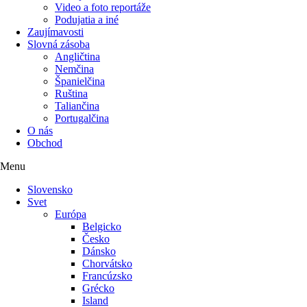
Video a foto reportáže
Podujatia a iné
Zaujímavosti
Slovná zásoba
Angličtina
Nemčina
Španielčina
Ruština
Taliančina
Portugalčina
O nás
Obchod
Menu
Slovensko
Svet
Európa
Belgicko
Česko
Dánsko
Chorvátsko
Francúzsko
Grécko
Island