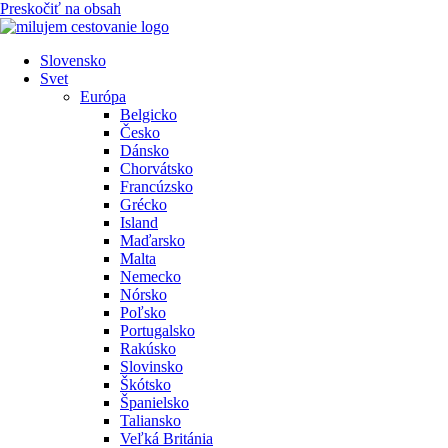
Preskočiť na obsah
Slovensko
Svet
Európa
Belgicko
Česko
Dánsko
Chorvátsko
Francúzsko
Grécko
Island
Maďarsko
Malta
Nemecko
Nórsko
Poľsko
Portugalsko
Rakúsko
Slovinsko
Škótsko
Španielsko
Taliansko
Veľká Británia