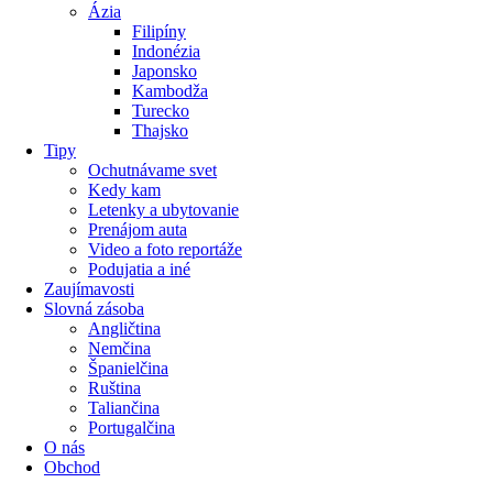
Ázia
Filipíny
Indonézia
Japonsko
Kambodža
Turecko
Thajsko
Tipy
Ochutnávame svet
Kedy kam
Letenky a ubytovanie
Prenájom auta
Video a foto reportáže
Podujatia a iné
Zaujímavosti
Slovná zásoba
Angličtina
Nemčina
Španielčina
Ruština
Taliančina
Portugalčina
O nás
Obchod