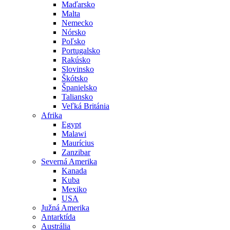
Maďarsko
Malta
Nemecko
Nórsko
Poľsko
Portugalsko
Rakúsko
Slovinsko
Škótsko
Španielsko
Taliansko
Veľká Británia
Afrika
Egypt
Malawi
Maurícius
Zanzibar
Severná Amerika
Kanada
Kuba
Mexiko
USA
Južná Amerika
Antarktída
Austrália