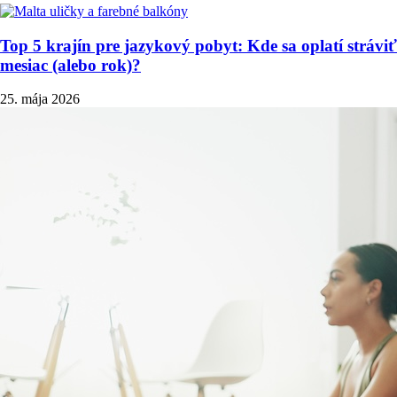
Top 5 krajín pre jazykový pobyt: Kde sa oplatí stráviť
mesiac (alebo rok)?
25. mája 2026