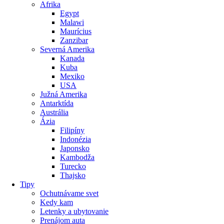
Afrika
Egypt
Malawi
Maurícius
Zanzibar
Severná Amerika
Kanada
Kuba
Mexiko
USA
Južná Amerika
Antarktída
Austrália
Ázia
Filipíny
Indonézia
Japonsko
Kambodža
Turecko
Thajsko
Tipy
Ochutnávame svet
Kedy kam
Letenky a ubytovanie
Prenájom auta