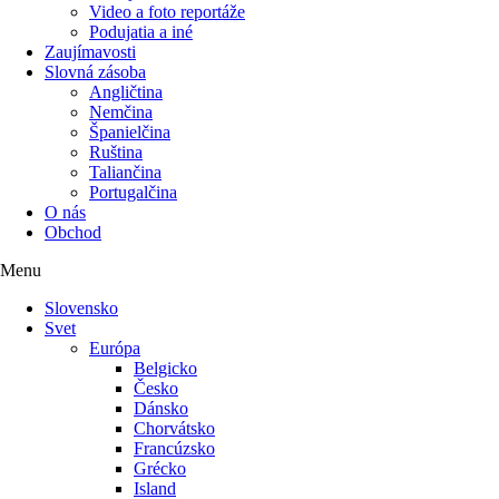
Video a foto reportáže
Podujatia a iné
Zaujímavosti
Slovná zásoba
Angličtina
Nemčina
Španielčina
Ruština
Taliančina
Portugalčina
O nás
Obchod
Menu
Slovensko
Svet
Európa
Belgicko
Česko
Dánsko
Chorvátsko
Francúzsko
Grécko
Island