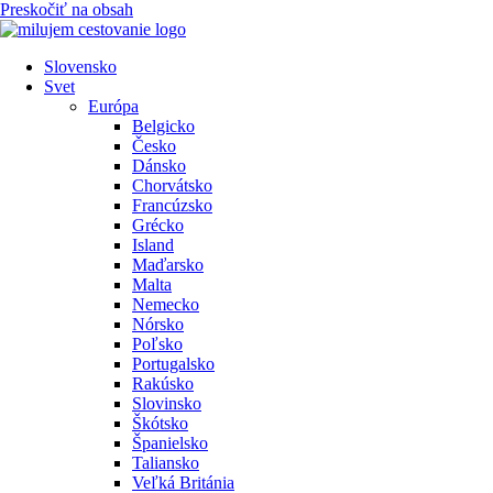
Preskočiť na obsah
Slovensko
Svet
Európa
Belgicko
Česko
Dánsko
Chorvátsko
Francúzsko
Grécko
Island
Maďarsko
Malta
Nemecko
Nórsko
Poľsko
Portugalsko
Rakúsko
Slovinsko
Škótsko
Španielsko
Taliansko
Veľká Británia