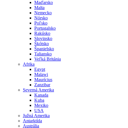
Maďarsko
Malta
Nemecko
Nórsko
Poľsko
Portugalsko
Rakúsko
Slovinsko
Škótsko
Španielsko
Taliansko
Veľká Británia
Afrika
Egypt
Malawi
Maurícius
Zanzibar
Severná Amerika
Kanada
Kuba
Mexiko
USA
Južná Amerika
Antarktída
Austrália