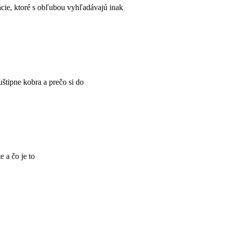
cie, ktoré s obľubou vyhľadávajú inak
uštipne kobra a prečo si do
e a čo je to