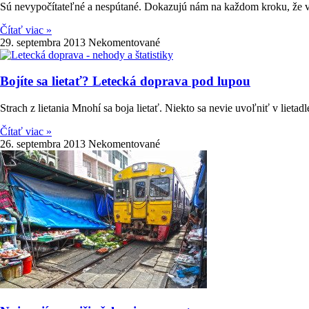
Sú nevypočítateľné a nespútané. Dokazujú nám na každom kroku, že v
Čítať viac »
29. septembra 2013
Nekomentované
Bojíte sa lietať? Letecká doprava pod lupou
Strach z lietania Mnohí sa boja lietať. Niekto sa nevie uvoľniť v lietadl
Čítať viac »
26. septembra 2013
Nekomentované