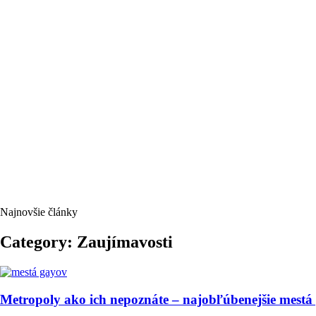
Najnovšie články
Category: Zaujímavosti
Metropoly ako ich nepoznáte – najobľúbenejšie mestá