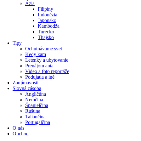
Ázia
Filipíny
Indonézia
Japonsko
Kambodža
Turecko
Thajsko
Tipy
Ochutnávame svet
Kedy kam
Letenky a ubytovanie
Prenájom auta
Video a foto reportáže
Podujatia a iné
Zaujímavosti
Slovná zásoba
Angličtina
Nemčina
Španielčina
Ruština
Taliančina
Portugalčina
O nás
Obchod