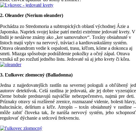
2. Oleander (Nerium oleander)
Pochádza zo Stredomoria a subtropických oblastí východnej Ázie a
Japonska. Napriek svojej kráse patrí medzi extrémne jedovaté kvety. V
Indii je neslávne známy ako „ker samovrahov“. Toxíny obsiahnuté v
listoch majú vplyv na nervový, tráviaci a kardiovaskulárny systém.
Otrava oleandrom vedie k ospalosti, trasu, kŕčom, kóme a dokonca aj
smrti. Miazga spôsobuje podráždenie pokožky a očný zápal. Otrava
vzniká už po rozžutí jedného listu. Jedovaté sú aj jeho kvety či kôra.
3. Ľulkovec zlomocný (Balladonna)
Jedna z najjedovatejších rastlín na severnej pologuli a obľúbený jed
autorov detektívok. Celá rastlina je jedovatá, ale jej dobre vyzerajúce
čierne bobule predstavujú najväčšie nebezpečenstvo, najmä pre deti.
Príznaky otravy sú rozšírené zrenice, rozmazané videnie, bolesti hlavy,
halucinácie, delírium a kŕče. Atropín – toxín obsiahnutý v rastline –
môže zabiť človeka tak, že narúša nervový systém, jeho schopnosť
regulovať dýchanie a srdcovú frekvenciu.