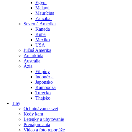
Egypt
Malawi
Maurícius
Zanzibar
Severná Amerika
Kanada
Kuba
Mexiko
USA
Južná Amerika
Antarktída
Austrália
Ázia
Filipíny
Indonézia
Japonsko
Kambodža
Turecko
Thajsko
Tipy
Ochutnávame svet
Kedy kam
Letenky a ubytovanie
Prenájom auta
Video a foto reportáže