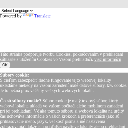
Powered by
Translate
Táto stránka podporuje tvorbu Cookies, pokračovaním v prehliadaní
súhlasíte s uložením Cookies vo Vašom prehliadači.
viac informácií
OK
Súbory cookie:
S cieľom zabezpečiť riadne fungovanie tejto webovej lokality
ukladáme niekedy na vašom zariadení malé dátové súbory, tzv. cookie.
Je to bežná prax väčšiny veľkých webových lokalít.
Čo sú súbory cookie?
Súbor cookie je malý textový súbor, ktorý
webová lokalita ukladá vo vašom počítači alebo mobilnom zariadení
pri jej prehliadaní. Vďaka tomuto súboru si webová lokalita na určitý
čas uchováva informácie o vašich krokoch a preferenciách (ako sú
prihlasovacie meno, jazyk, veľkosť písma a iné nastavenia
zobrazovania), takže ich pri ďalšej návšteve lokality alebo prehliadaní