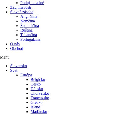
Podujatia a iné
Zaujímavosti
Slovná zásoba
Angličtina
Nemčina
Španielčina
Ruština
Taliančina
Portugalčina
O nás
Obchod
Menu
Slovensko
Svet
Európa
Belgicko
Česko
Dánsko
Chorvátsko
Francúzsko
Grécko
Island
Maďarsko