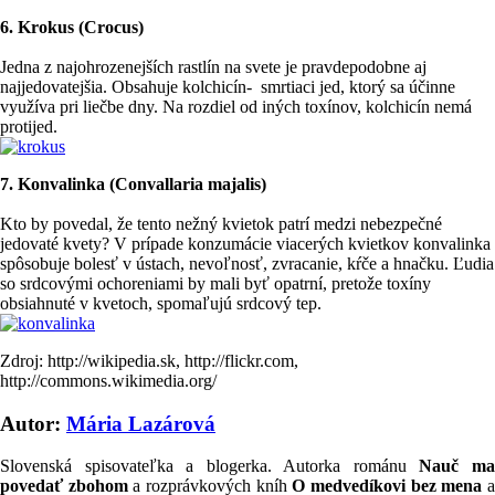
6. Krokus (Crocus)
Jedna z najohrozenejších rastlín na svete je pravdepodobne aj
najjedovatejšia. Obsahuje kolchicín- smrtiaci jed, ktorý sa účinne
využíva pri liečbe dny. Na rozdiel od iných toxínov, kolchicín nemá
protijed.
7. Konvalinka (Convallaria majalis)
Kto by povedal, že tento nežný kvietok patrí medzi nebezpečné
jedovaté kvety? V prípade konzumácie viacerých kvietkov konvalinka
spôsobuje bolesť v ústach, nevoľnosť, zvracanie, kŕče a hnačku. Ľudia
so srdcovými ochoreniami by mali byť opatrní, pretože toxíny
obsiahnuté v kvetoch, spomaľujú srdcový tep.
Zdroj: http://wikipedia.sk, http://flickr.com,
http://commons.wikimedia.org/
Autor:
Mária Lazárová
Slovenská spisovateľka a blogerka. Autorka románu
Nauč m
povedať zbohom
a rozprávkových kníh
O medvedíkovi bez mena