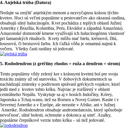
4. Anjelská trúba (Datora)
Nedajte sa zmýliť anjelským menom a nezvyčajnou krásou týchto
kvetov. Hoci sú veľmi populárne u pestovateľov ako okrasná rastlina,
obsahujú silný halucinogén. Kvet pochádza z teplých oblastí Južnej
Ameriky ( Brazília, Kolumbia, Peru, Ekvádor a západná Amazónia).
Amazonské domorodé kmene využívajú ich halucinogénnu vlastnosť
pri šamanských rituáloch. Kvety môžu mať bielu, krémovú, žltú,
lososovú, či bronzovú farbu. Ich ťažká vôňa je omamná najmä k
večeru. Všetky časti rastliny sú jedovaté.
5. Rododendron (z gréčtiny rhodos = ruža a dendron = strom)
Tento populárny vždy zelený ker s krásnymi kvetmi bol pre svoju
toxicitu známy už od staroveku. V dobových dokumentoch sa
nachádzajú zmienky o podivnom správaní gréckych vojakov, ktorí
jedli med z kvetov tohto kríku. Najviac je rozšírený v oblasti
centrálneho Nepálu. Vyskytuje sa aj v horách Indočíny, Kórey,
Japonska a Tchaj-wanu, tiež na Borneu a Novej Guinei. Rastie i v
Severnej Amerike a v Európe, ale nerastie v Afrike, ani v Južnej
Amerike. Rododendron obsahuje andromedatoxin, ktorý spôsobuje
nevoľnosť, silné bolesti, ochrnutie a dokonca aj smrť. Azalky,
populárne črepníkové verzie tohto kríka – sú tiež jedovaté.