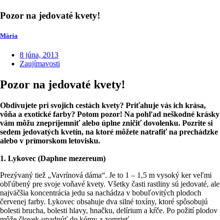
Pozor na jedovaté kvety!
Mária
8 júna, 2013
Zaujímavosti
Pozor na jedovaté kvety!
Obdivujete pri svojich cestách kvety? Priťahuje vás ich krása,
vôňa a exotické farby? Potom pozor! Na pohľad neškodné krásky
vám môžu znepríjemniť alebo úplne zničiť dovolenku. Pozrite si
sedem jedovatých kvetín, na ktoré môžete natrafiť na prechádzke
alebo v prímorskom letovisku.
1. Lykovec (Daphne mezereum)
Prezývaný tiež „Vavrínová dáma“. Je to 1 – 1,5 m vysoký ker veľmi
obľúbený pre svoje voňavé kvety. Všetky časti rastliny sú jedovaté, ale
najväčšia koncentrácia jedu sa nachádza v bobuľovitých plodoch
červenej farby. Lykovec obsahuje dva silné toxíny, ktoré spôsobujú
bolesti brucha, bolesti hlavy, hnačku, delírium a kŕče. Po požití plodov
môže človek upadnúť do kómy a zomrieť.