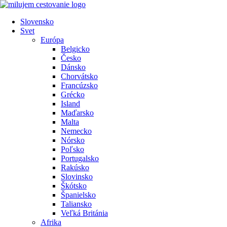
Preskočiť
na
Slovensko
obsah
Svet
Európa
Belgicko
Česko
Dánsko
Chorvátsko
Francúzsko
Grécko
Island
Maďarsko
Malta
Nemecko
Nórsko
Poľsko
Portugalsko
Rakúsko
Slovinsko
Škótsko
Španielsko
Taliansko
Veľká Británia
Afrika