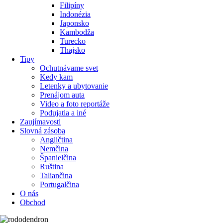
Filipíny
Indonézia
Japonsko
Kambodža
Turecko
Thajsko
Tipy
Ochutnávame svet
Kedy kam
Letenky a ubytovanie
Prenájom auta
Video a foto reportáže
Podujatia a iné
Zaujímavosti
Slovná zásoba
Angličtina
Nemčina
Španielčina
Ruština
Taliančina
Portugalčina
O nás
Obchod