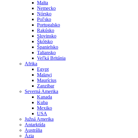
Malta
Nemecko
Nórsko
Poľsko
Portugalsko
Rakúsko
Slovinsko
Škótsko
Španielsko
Taliansko
Veľká Británia
Afrika
Egypt
Malawi
Maurícius
Zanzibar
Severná Amerika
Kanada
Kuba
Mexiko
USA
Južná Amerika
Antarktída
Austrália
Ázia