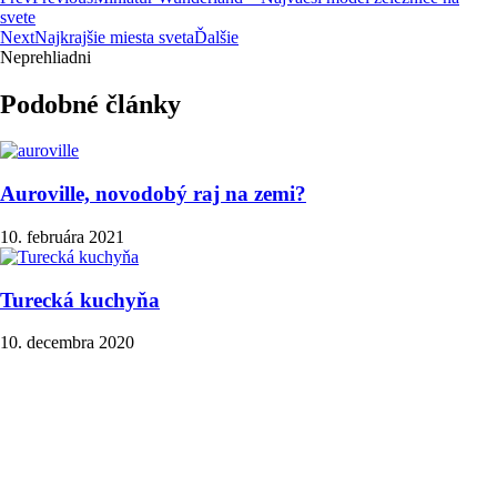
svete
Next
Najkrajšie miesta sveta
Ďalšie
Neprehliadni
Podobné články
Auroville, novodobý raj na zemi?
10. februára 2021
Turecká kuchyňa
10. decembra 2020