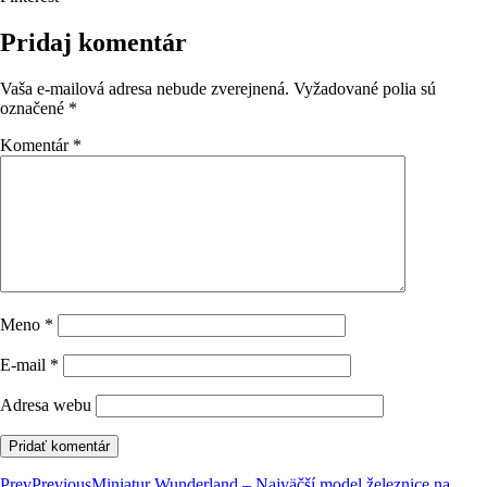
Pridaj komentár
Vaša e-mailová adresa nebude zverejnená.
Vyžadované polia sú
označené
*
Komentár
*
Meno
*
E-mail
*
Adresa webu
Prev
Previous
Miniatur Wunderland – Najväčší model železnice na