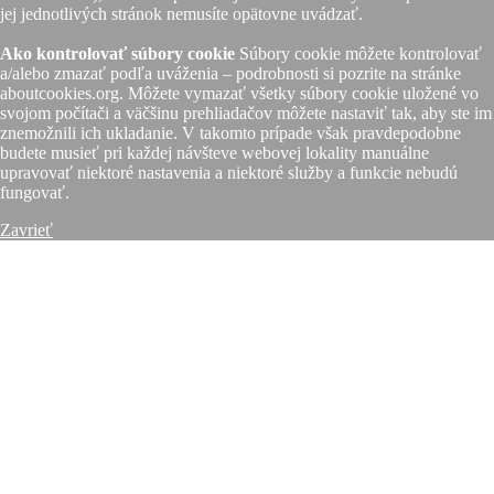
jej jednotlivých stránok nemusíte opätovne uvádzať.
Ako kontrolovať súbory cookie
Súbory cookie môžete kontrolovať
a/alebo zmazať podľa uváženia – podrobnosti si pozrite na stránke
aboutcookies.org. Môžete vymazať všetky súbory cookie uložené vo
svojom počítači a väčšinu prehliadačov môžete nastaviť tak, aby ste im
znemožnili ich ukladanie. V takomto prípade však pravdepodobne
budete musieť pri každej návšteve webovej lokality manuálne
upravovať niektoré nastavenia a niektoré služby a funkcie nebudú
fungovať.
Zavrieť