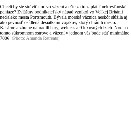
Chceli by ste stráviť noc vo väzení a ešte za to zaplatiť nekresťanské
peniaze? Zvláštny podnikateľský nápad vznikol vo Veľkej Británii
neďaleko mesta Portsmouth. Bývala morská väznica neskôr slúžila aj
ako pevnosť osídlená desiatkami vojakov, ktorý chránili mesto.
Kasárne a zbrane nahradili bary, welness a 9 luxusných izieb. Noc na
tomto súkromnom ostrove a väzení v jednom vás bude stáť minimálne
700€.
(Photo: Amanda Retreats)