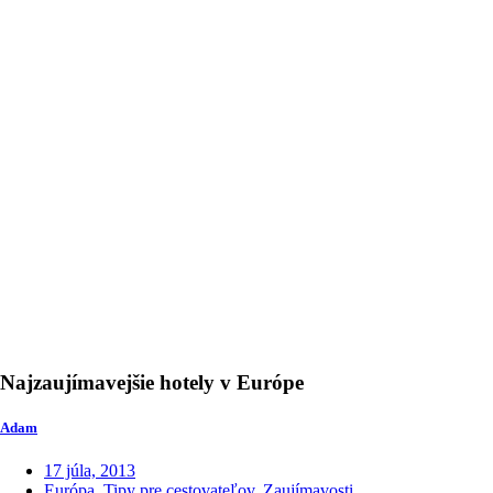
Najzaujímavejšie hotely v Európe
Adam
17 júla, 2013
Európa
,
Tipy pre cestovateľov
,
Zaujímavosti