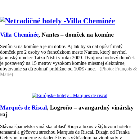
Villa Cheminée
, Nantes – domček na komíne
Sedím si na komíne a je mi dobre. Aj tak by sa dal opísať malý
domček pre 2 osoby vo francúzkom meste Nantes, ktorý navrhol
japonský umelec Tatzu Nishi v roku 2009. Dvojposchodový domček
je postavený na 15 metrov vysokom komíne miestnej elektrárne,
ubytovanie sa dá zohnať približne od 100€ / noc.
(Photo: François &
Marie)
Marqués de Riscal
, Logroňo – avangardný vinársky
raj
Slávna španielska vinárska oblasť Rioja a luxus v štýlovom hoteli s
terasami a gýčovou strechou Marqués de Riscal. Dizajn od Franka
Gehryho, moderne zariadené izby s výhľadom na vinohrady v