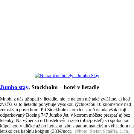
Jumbo stay
, Stockholm – hotel v lietadle
Mnohí z nás už spali v lietadle, nie je na tom nič také zvláštne, aj keď,
zväčša sa to lietadlo pohybuje vysokou rýchlosťou 10 kilometrov nad
zemským povrchom. Pri Stockholmskom letisku Arlanda však stojí
odparkovaný Boeing 747 Jumbo Jet, v ktorom môžete prespať aj bez
letenky. Na výber sú od hostelových izieb (50€/posteľ) so spoločnou
kúpeľnou v uličke až po luxusnú izbu s panoramatickým výhľadom na
letisko cez kabínu kokpitu (383€/noc).
(Photo: Stefan Schäfer, Lich)