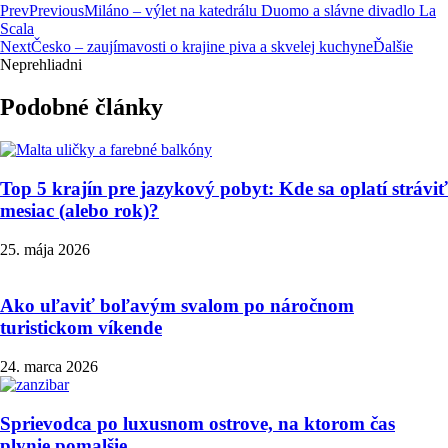
Prev
Previous
Miláno – výlet na katedrálu Duomo a slávne divadlo La
Scala
Next
Česko – zaujímavosti o krajine piva a skvelej kuchyne
Ďalšie
Neprehliadni
Podobné články
Top 5 krajín pre jazykový pobyt: Kde sa oplatí stráviť
mesiac (alebo rok)?
25. mája 2026
Ako uľaviť boľavým svalom po náročnom
turistickom víkende
24. marca 2026
Sprievodca po luxusnom ostrove, na ktorom čas
plynie pomalšie