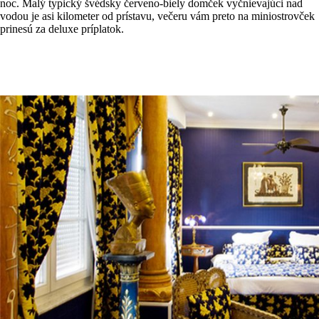
noc. Malý typický švédsky červeno-biely domček vyčnievajúci nad
vodou je asi kilometer od prístavu, večeru vám preto na miniostrovček
prinesú za deluxe príplatok.