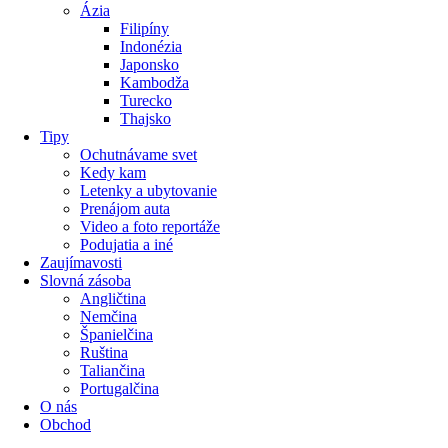
Ázia
Filipíny
Indonézia
Japonsko
Kambodža
Turecko
Thajsko
Tipy
Ochutnávame svet
Kedy kam
Letenky a ubytovanie
Prenájom auta
Video a foto reportáže
Podujatia a iné
Zaujímavosti
Slovná zásoba
Angličtina
Nemčina
Španielčina
Ruština
Taliančina
Portugalčina
O nás
Obchod