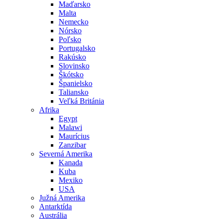
Maďarsko
Malta
Nemecko
Nórsko
Poľsko
Portugalsko
Rakúsko
Slovinsko
Škótsko
Španielsko
Taliansko
Veľká Británia
Afrika
Egypt
Malawi
Maurícius
Zanzibar
Severná Amerika
Kanada
Kuba
Mexiko
USA
Južná Amerika
Antarktída
Austrália