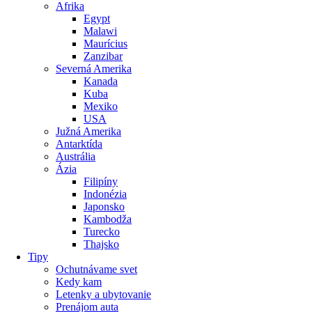
Afrika
Egypt
Malawi
Maurícius
Zanzibar
Severná Amerika
Kanada
Kuba
Mexiko
USA
Južná Amerika
Antarktída
Austrália
Ázia
Filipíny
Indonézia
Japonsko
Kambodža
Turecko
Thajsko
Tipy
Ochutnávame svet
Kedy kam
Letenky a ubytovanie
Prenájom auta