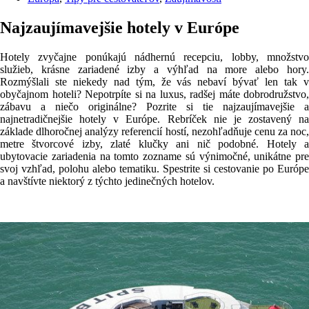
Najzaujímavejšie hotely v Európe
Hotely zvyčajne ponúkajú nádhernú recepciu, lobby, množstvo
služieb, krásne zariadené izby a výhľad na more alebo hory.
Rozmýšlali ste niekedy nad tým, že vás nebaví bývať len tak v
obyčajnom hoteli? Nepotrpíte si na luxus, radšej máte dobrodružstvo,
zábavu a niečo originálne? Pozrite si tie najzaujímavejšie a
najnetradičnejšie hotely v Európe. Rebríček nie je zostavený na
základe dlhoročnej analýzy referencií hostí, nezohľadňuje cenu za noc,
metre štvorcové izby, zlaté klučky ani nič podobné. Hotely a
ubytovacie zariadenia na tomto zozname sú výnimočné, unikátne pre
svoj vzhľad, polohu alebo tematiku. Spestrite si cestovanie po Európe
a navštívte niektorý z týchto jedinečných hotelov.