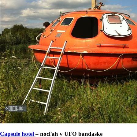
Capsule hotel
– nocľah v UFO bandaske