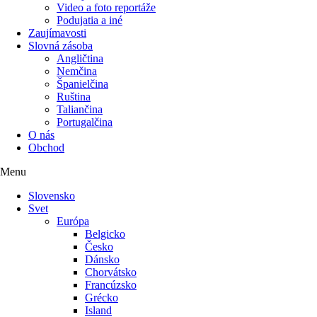
Video a foto reportáže
Podujatia a iné
Zaujímavosti
Slovná zásoba
Angličtina
Nemčina
Španielčina
Ruština
Taliančina
Portugalčina
O nás
Obchod
Menu
Slovensko
Svet
Európa
Belgicko
Česko
Dánsko
Chorvátsko
Francúzsko
Grécko
Island