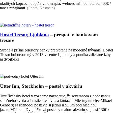
okolitých kopcoch dopĺňa vinoterapia, welness má hodnotu od 400€ /
noc s raňajkami.
(Photo: Nestosjp)
Hostel Tresor, Ljublana
– prespať v bankovom
trezore
Strohé a prísne priestory banky pretvorené na moderné bývanie. Hostel
Tresor bol otvorený v 2013 v centre Ljublany a ponúka zdieľané izby
aj dvojlôžka.
Utter Inn, Stockholm – postel v akváriu
Tretí švédsky hotel v zozname naznačuje, že severanom z nedostatku
slnečného svetla asi rastie kreativita a fantázia. Miestny umelec Mikael
Genberg sa rozhodol postaviť si jednu izbu 3m pod hladinou
jazera Mälaren. Dvojlôžková posteľ v malom akváriu stojí asi 130€ /