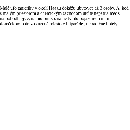
Malé ufo tanieriky v okolí Haagu dokážu ubytovať až 3 osoby. Aj keď
s malým priestorom a chemickým záchodom určite nepatria medzi
najpohodlnejšie, na mojom zozname týmto pojazdným mini
domčekom patrí zaslúžené miesto v hitparáde „netradičné hotely“.