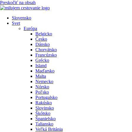
Preskočiť na obsah
Slovensko
Svet
Európa
Belgicko
Česko
Dánsko
Chorvátsko
Francúzsko
Grécko
Island
Maďarsko
Malta
Nemecko
Nórsko
Poľsko
Portugalsko
Rakúsko
Slovinsko
Škótsko
Španielsko
Taliansko
Veľká Británia