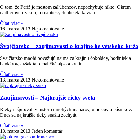
O tom, že Paríž je mestom zaľúbencov, nepochybuje nikto. Okrem
nádherných zákutí, romantických uličiek, kaviarní
Čítať viac »
16. marca 2013
Nekomentované
Švajčiarsko – zaujímavosti o krajine helvétskeho kríža
Švajčiarsko mnohí považujú najmä za krajinu čokolády, hodiniek a
bankárov, avšak táto maličká alpská krajina
Čítať viac »
13. marca 2013
Nekomentované
Zaujímavosti – Najkrajšie rieky sveta
Rieky inšpirovali v histórii mnohých maliarov, umelcov a básnikov.
Dnes sa najkrajšie rieky snažia zachytiť
Čítať viac »
13. marca 2013
Jeden komentár