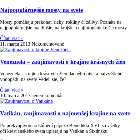
Najpopulárnejšie mosty na svete
Mosty pomáhajú prekonať rieky, rokliny či zálivy. Poznáte tie
najpopulárnejšie, najdlhšie, najkrajšie a najfotogenickejšie mosty
Čítať viac »
11. marca 2013
Nekomentované
Venezuela – zaujímavosti o krajine krásnych žien
Venezuela – krajina krásnych žien, lacného piva a najvyššieho
vodopádu na svete Vedeli ste, že?
Čítať viac »
10. marca 2013
Jeden komentár
Vatikán, zaujímavosti o najmenšej krajine na svete
Po prekvapivom odstúpení pápeža Benedikta XVI. sa všetky
oči kresťanského sveta upierajú na Vatikán a Sixtínsku