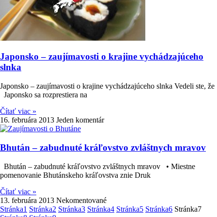
Japonsko – zaujímavosti o krajine vychádzajúceho
slnka
Japonsko – zaujímavosti o krajine vychádzajúceho slnka Vedeli ste, že
Japonsko sa rozprestiera na
Čítať viac »
16. februára 2013
Jeden komentár
Bhután – zabudnuté kráľovstvo zvláštnych mravov
Bhután – zabudnuté kráľovstvo zvláštnych mravov • Miestne
pomenovanie Bhutánskeho kráľovstva znie Druk
Čítať viac »
13. februára 2013
Nekomentované
Stránka
1
Stránka
2
Stránka
3
Stránka
4
Stránka
5
Stránka
6
Stránka
7