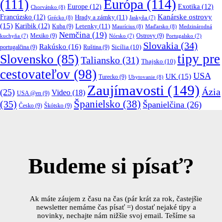
Európa
(114)
(111)
Europe
(12)
Exotika
(12)
Chorvátsko
(8)
Kanárske ostrovy
Francúzsko
(12)
Hrady a zámky
(11)
Grécko
(8)
Jaskyňa
(7)
(15)
Karibik
(12)
Letenky
(11)
Kuba
(9)
Maurícius
(8)
Maďarsko
(8)
Medzinárodná
Nemčina
(19)
Mexiko
(9)
Ostrovy
(9)
kuchyňa
(7)
Nórsko
(7)
Portugalsko
(7)
Slovakia
(34)
Rakúsko
(16)
portugalčina
(9)
Ruština
(9)
Sicília
(10)
tipy pre
Slovensko
(85)
Taliansko
(31)
Thajsko
(10)
cestovateľov
(98)
USA
UK
(15)
Turecko
(9)
Ubytovanie
(8)
Zaujímavosti
(149)
Ázia
(25)
Video
(18)
USA @en
(9)
(35)
Španielsko
(38)
Španielčina
(26)
Česko
(9)
Škótsko
(9)
Budeme si písať?
Ak máte záujem z času na čas (pár krát za rok, častejšie
newsletter nemáme čas písať =) dostať nejaké tipy a
novinky, nechajte nám nižšie svoj email. Tešíme sa