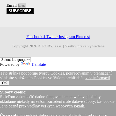
Email
SUBSCRIBE
Facebook-f
Twitter
Instagram
Pinterest
Copyright 2026 © RORY, s.r.o. | Všetky práva vyhradené
Powered by
Translate
Táto stránka podporuje tvorbu Cookies, pokračovaním v prehliadaní
súhlasíte s uložením Cookies vo Vašom prehliadači.
viac informácií
OK
Súbory cookie:
S cieľom zabezpečiť riadne fungovanie tejto webovej lokality
ukladáme niekedy na vašom zariadení malé dátové súbory, tzv. cookie.
Je to bežná prax väčšiny veľkých webových lokalít.
Čo sú súbory cookie?
Súbor cookie je malý textový súbor, ktorý