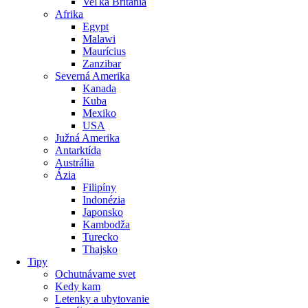
Veľká Británia
Afrika
Egypt
Malawi
Maurícius
Zanzibar
Severná Amerika
Kanada
Kuba
Mexiko
USA
Južná Amerika
Antarktída
Austrália
Ázia
Filipíny
Indonézia
Japonsko
Kambodža
Turecko
Thajsko
Tipy
Ochutnávame svet
Kedy kam
Letenky a ubytovanie