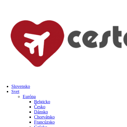
Preskočiť
na
obsah
Slovensko
Svet
Európa
Belgicko
Česko
Dánsko
Chorvátsko
Francúzsko