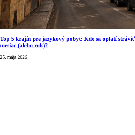
Top 5 krajín pre jazykový pobyt: Kde sa oplatí stráviť
mesiac (alebo rok)?
25. mája 2026