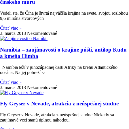
čínskeho múru
Vedeli ste, že Čína je štvrtá najväčšia krajina na svete, svojou rozlohou
9,6 milióna štvorcových
Čítať viac »
3. marca 2013
Nekomentované
Namíbia – zaujímavosti o krajine púští, antilop Kudu
a kmeňa Himba
Namíbia leží v juhozápadnej časti Afriky na brehu Atlantického
oceána. Na jej pobreží sa
Čítať viac »
3. marca 2013
Nekomentované
Fly Geyser v Nevade, atrakcia z neúspešnej studne
Fly Geyser v Nevade, atrakcia z neúspešnej studne Niekedy sa
zaujímavé veci stanú úplnou náhodou.