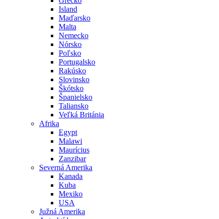
Grécko
Island
Maďarsko
Malta
Nemecko
Nórsko
Poľsko
Portugalsko
Rakúsko
Slovinsko
Škótsko
Španielsko
Taliansko
Veľká Británia
Afrika
Egypt
Malawi
Maurícius
Zanzibar
Severná Amerika
Kanada
Kuba
Mexiko
USA
Južná Amerika