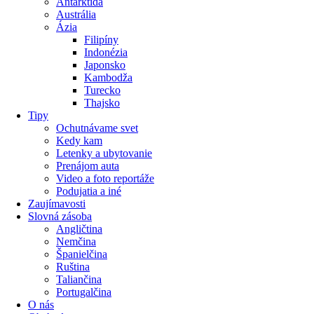
Antarktída
Austrália
Ázia
Filipíny
Indonézia
Japonsko
Kambodža
Turecko
Thajsko
Tipy
Ochutnávame svet
Kedy kam
Letenky a ubytovanie
Prenájom auta
Video a foto reportáže
Podujatia a iné
Zaujímavosti
Slovná zásoba
Angličtina
Nemčina
Španielčina
Ruština
Taliančina
Portugalčina
O nás