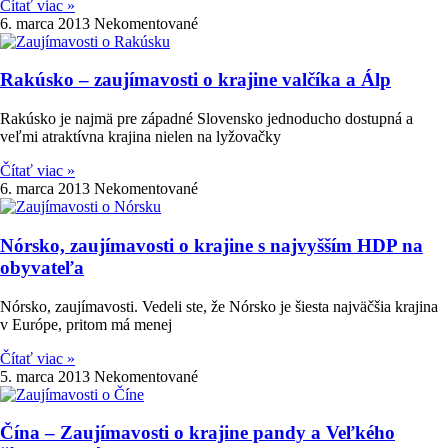
Čítať viac »
6. marca 2013
Nekomentované
Rakúsko – zaujímavosti o krajine valčíka a Álp
Rakúsko je najmä pre západné Slovensko jednoducho dostupná a
veľmi atraktívna krajina nielen na lyžovačky
Čítať viac »
6. marca 2013
Nekomentované
Nórsko, zaujímavosti o krajine s najvyšším HDP na
obyvateľa
Nórsko, zaujímavosti. Vedeli ste, že Nórsko je šiesta najväčšia krajina
v Európe, pritom má menej
Čítať viac »
5. marca 2013
Nekomentované
Čína – Zaujímavosti o krajine pandy a Veľkého