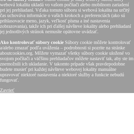
webová lokalita ukladá vo vašom počítači alebo mobilnom zariadení
pri jej prehliadaní. Vďaka tomuto súboru si webová lokalita na určitý
čas uchováva informácie o vašich krokoch a preferenciách (ako sú
prihlasovacie meno, jazyk, veľkosť písma a iné nastavenia
zobrazovania), takže ich pri ďalšej návšteve lokality alebo prehliadaní
jej jednotlivých stránok nemusíte opätovne uvádzať.
Ako kontrolovať súbory cookie
Súbory cookie môžete kontrolovať
a/alebo zmazať podľa uváženia – podrobnosti si pozrite na stránke
aboutcookies.org. Môžete vymazať všetky súbory cookie uložené vo
svojom počítači a väčšinu prehliadačov môžete nastaviť tak, aby ste im
znemožnili ich ukladanie. V takomto prípade však pravdepodobne
budete musieť pri každej návšteve webovej lokality manuálne
upravovať niektoré nastavenia a niektoré služby a funkcie nebudú
fungovať.
Zavrieť