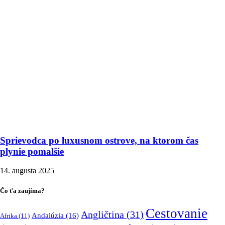
Sprievodca po luxusnom ostrove, na ktorom čas
plynie pomalšie
14. augusta 2025
Čo ťa zaujíma?
Cestovanie
Angličtina
(31)
Andalúzia
(16)
Afrika
(11)