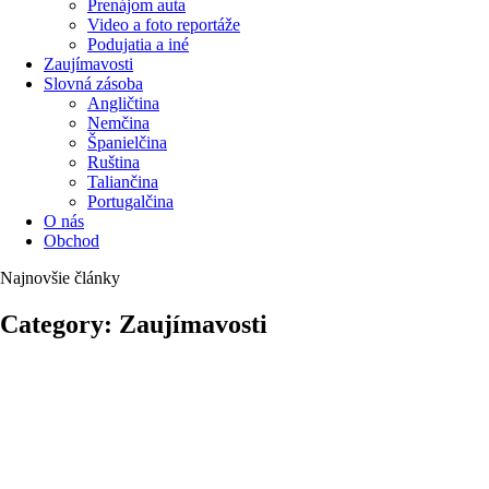
Prenájom auta
Video a foto reportáže
Podujatia a iné
Zaujímavosti
Slovná zásoba
Angličtina
Nemčina
Španielčina
Ruština
Taliančina
Portugalčina
O nás
Obchod
Najnovšie články
Category: Zaujímavosti