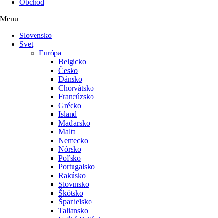
Obchod
Menu
Slovensko
Svet
Európa
Belgicko
Česko
Dánsko
Chorvátsko
Francúzsko
Grécko
Island
Maďarsko
Malta
Nemecko
Nórsko
Poľsko
Portugalsko
Rakúsko
Slovinsko
Škótsko
Španielsko
Taliansko