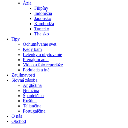
Ázia
Filipíny
Indonézia
Japonsko
Kambodža
Turecko
Thajsko
Tipy
Ochutnávame svet
Kedy kam
Letenky a ubytovanie
Prenájom auta
Video a foto reportáže
Podujatia a iné
Zaujímavosti
Slovná zásoba
Angličtina
Nemčina
Španielčina
Ruština
Taliančina
Portugalčina
O nás
Obchod