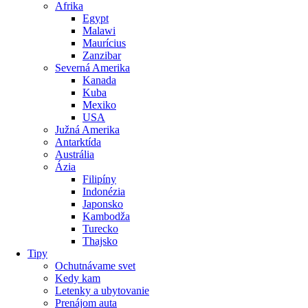
Afrika
Egypt
Malawi
Maurícius
Zanzibar
Severná Amerika
Kanada
Kuba
Mexiko
USA
Južná Amerika
Antarktída
Austrália
Ázia
Filipíny
Indonézia
Japonsko
Kambodža
Turecko
Thajsko
Tipy
Ochutnávame svet
Kedy kam
Letenky a ubytovanie
Prenájom auta