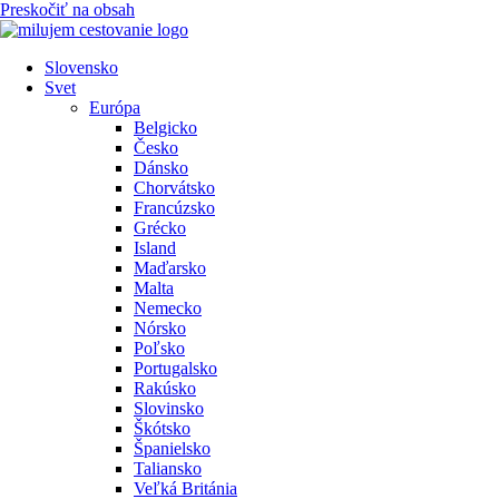
Preskočiť na obsah
Slovensko
Svet
Európa
Belgicko
Česko
Dánsko
Chorvátsko
Francúzsko
Grécko
Island
Maďarsko
Malta
Nemecko
Nórsko
Poľsko
Portugalsko
Rakúsko
Slovinsko
Škótsko
Španielsko
Taliansko
Veľká Británia