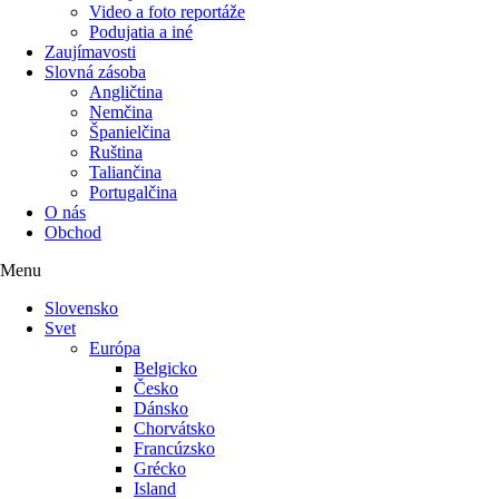
Video a foto reportáže
Podujatia a iné
Zaujímavosti
Slovná zásoba
Angličtina
Nemčina
Španielčina
Ruština
Taliančina
Portugalčina
O nás
Obchod
Menu
Slovensko
Svet
Európa
Belgicko
Česko
Dánsko
Chorvátsko
Francúzsko
Grécko
Island