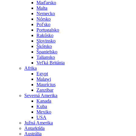
Maďarsko
Malta
Nemecko
Nórsko
Poľsko
Portugalsko
Rakúsko
Slovinsko
Škótsko
Španielsko
Taliansko
Veľká Británia
Afrika
Egypt
Malawi
Maurícius
Zanzibar
Severná Amerika
Kanada
Kuba
Mexiko
USA
Južná Amerika
Antarktída
Austrália