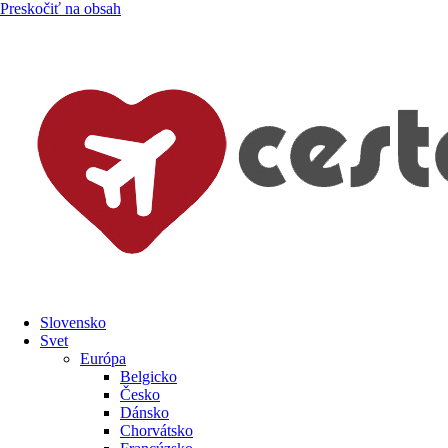
Preskočiť na obsah
Slovensko
Svet
Európa
Belgicko
Česko
Dánsko
Chorvátsko