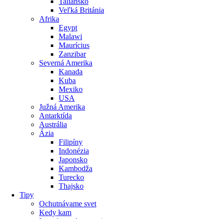
Taliansko
Veľká Británia
Afrika
Egypt
Malawi
Maurícius
Zanzibar
Severná Amerika
Kanada
Kuba
Mexiko
USA
Južná Amerika
Antarktída
Austrália
Ázia
Filipíny
Indonézia
Japonsko
Kambodža
Turecko
Thajsko
Tipy
Ochutnávame svet
Kedy kam