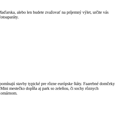
aďarska, alebo len budete zvažovať na príjemný výlet, určite vás
fotoaparáty.
ipomínajú stavby typické pre rôzne európske štáty. Faarebné domčeky
 Mini mestečko dopĺňa aj park so zeleňou, či sochy rôznych
 Komárnom.