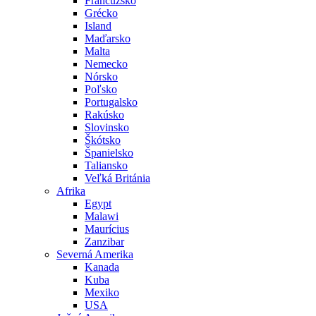
Francúzsko
Grécko
Island
Maďarsko
Malta
Nemecko
Nórsko
Poľsko
Portugalsko
Rakúsko
Slovinsko
Škótsko
Španielsko
Taliansko
Veľká Británia
Afrika
Egypt
Malawi
Maurícius
Zanzibar
Severná Amerika
Kanada
Kuba
Mexiko
USA