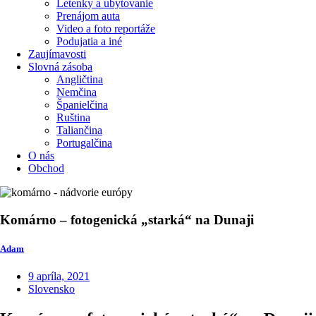
Letenky a ubytovanie
Prenájom auta
Video a foto reportáže
Podujatia a iné
Zaujímavosti
Slovná zásoba
Angličtina
Nemčina
Španielčina
Ruština
Taliančina
Portugalčina
O nás
Obchod
Komárno – fotogenická „starká“ na Dunaji
Adam
9 apríla, 2021
Slovensko