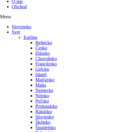
O nás
Obchod
Menu
Slovensko
Svet
Európa
Belgicko
Česko
Dánsko
Chorvátsko
Francúzsko
Grécko
Island
Maďarsko
Malta
Nemecko
Nórsko
Poľsko
Portugalsko
Rakúsko
Slovinsko
Škótsko
Španielsko