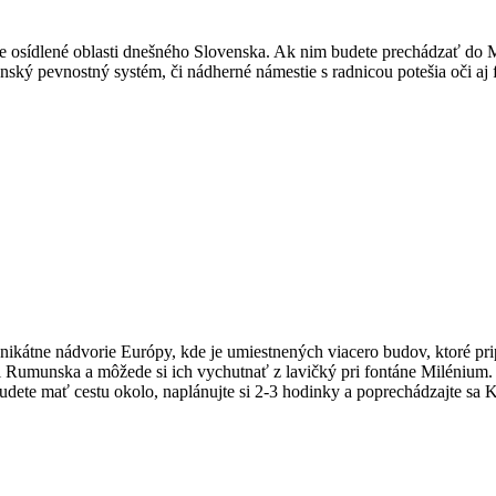
ie osídlené oblasti dnešného Slovenska. Ak nim budete prechádzať do M
ský pevnostný systém, či nádherné námestie s radnicou potešia oči aj 
unikátne nádvorie Európy, kde je umiestnených viacero budov, ktoré pr
či Rumunska a môžede si ich vychutnať z lavičký pri fontáne Milénium.
dete mať cestu okolo, naplánujte si 2-3 hodinky a poprechádzajte sa