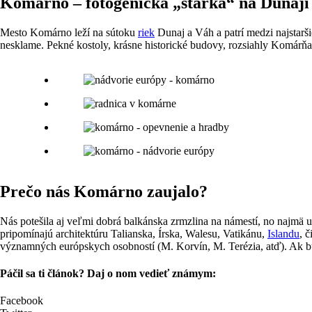
Komárno – fotogenická „starká“ na Dunaji
Mesto Komárno leží na sútoku
riek
Dunaj a Váh a patrí medzi najstarš
nesklame. Pekné kostoly, krásne historické budovy, rozsiahly Komárňan
Prečo nás Komárno zaujalo?
Nás potešila aj veľmi dobrá balkánska zrmzlina na námestí, no najmä 
pripomínajú architektúru Talianska, Írska, Walesu, Vatikánu,
Islandu
, 
významných európskych osobností (M. Korvín, M. Terézia, atď). Ak bu
Páčil sa ti článok? Daj o nom vedieť známym:
Facebook