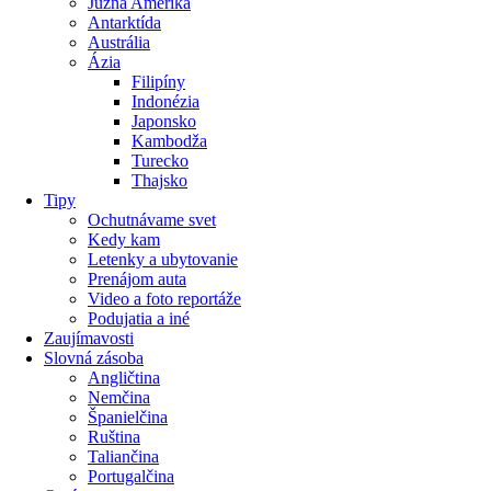
Južná Amerika
Antarktída
Austrália
Ázia
Filipíny
Indonézia
Japonsko
Kambodža
Turecko
Thajsko
Tipy
Ochutnávame svet
Kedy kam
Letenky a ubytovanie
Prenájom auta
Video a foto reportáže
Podujatia a iné
Zaujímavosti
Slovná zásoba
Angličtina
Nemčina
Španielčina
Ruština
Taliančina
Portugalčina