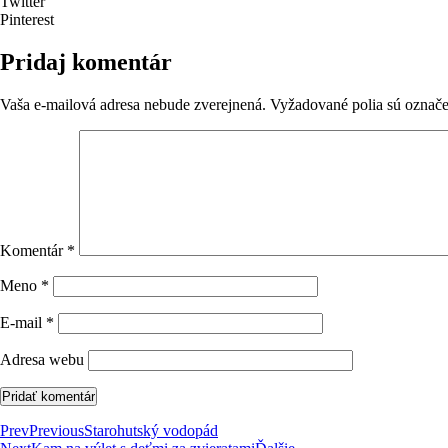
Twitter
Pinterest
Pridaj komentár
Vaša e-mailová adresa nebude zverejnená.
Vyžadované polia sú označ
Komentár
*
Meno
*
E-mail
*
Adresa webu
Prev
Previous
Starohutský vodopád