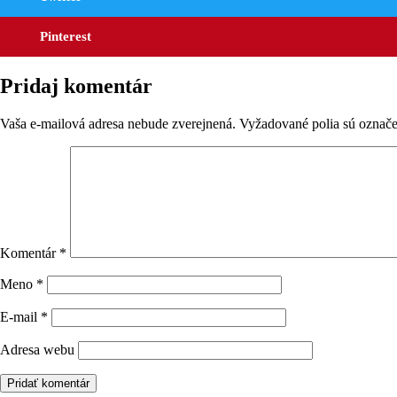
Pinterest
Pridaj komentár
Vaša e-mailová adresa nebude zverejnená.
Vyžadované polia sú označ
Komentár
*
Meno
*
E-mail
*
Adresa webu