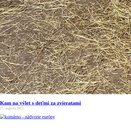
Kam na výlet s deťmi za zvieratami
21. augusta 2021