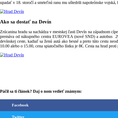
upadať v 18. storočí a smrteľnú ranu mu uštedrili napoleónske vojská,
Ako sa dostať na Devín
Zrúcanina hradu sa nachádza v mestskej časti Devín na západnom cípe 
premáva od nákupného centra EUROVEA (nové SND) a autobus 29 od mo
devínskej ceste, kadiaľ sa ženú autá ako besné a preto túto cestu neo
10.00 alebo o 15.00, cena spiatočného lístku je 8€. Cesta na hrad prot
Páčil sa ti článok? Daj o nom vedieť známym:
Facebook
Twitter