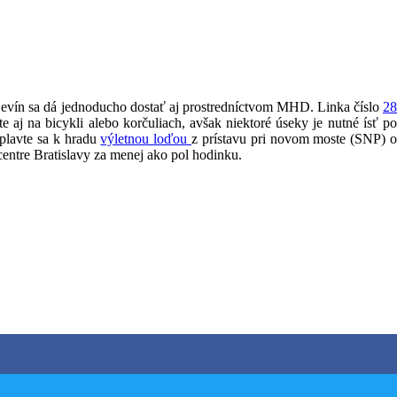
 Devín sa dá jednoducho dostať aj prostredníctvom MHD. Linka číslo
28
 na bicykli alebo korčuliach, avšak niektoré úseky je nutné ísť po
oplavte sa k hradu
výletnou loďou
z prístavu pri novom moste (SNP) 
centre Bratislavy za menej ako pol hodinku.