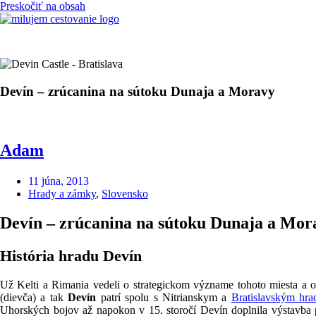
Preskočiť na obsah
Devín – zrúcanina na sútoku Dunaja a Moravy
Adam
11 júna, 2013
Hrady a zámky
,
Slovensko
Devín – zrúcanina na sútoku Dunaja a Mor
História hradu Devín
Už Kelti a Rimania vedeli o strategickom význame tohoto miesta a os
(dievča) a tak
Devín
patrí spolu s Nitrianskym a
Bratislavským hr
Uhorských bojov až napokon v 15. storočí Devín doplnila výstavba 