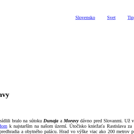
Slovensko
Svet
Tip
avy
ídlili bralo na sútoku
Dunaja
a
Moravy
dávno pred Slovanmi. Už v
adom
k najstarším na našom území. Útočisko kniežaťa Rastislava za
predhradia a obytného palácu. Hrad vo výške viac ako 200 metrov po