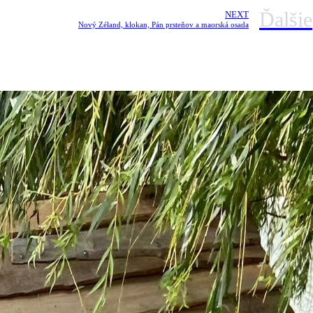
Ďalšie
NEXT
Nový Zéland, klokan, Pán prsteňov a maorská osada