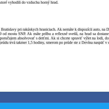
 ktoré vyhodili do vzduchu horný hrad.
Bratislavy pri rakúskych hraniciach. Ak nemáte k dispozícii auto, na
stu SNP. Ak máte prilbu a reflexné svetlá, na hrad sa dostanete aj
dporučujem absolvovať s detťmi. Ak si chcete spraviť výlet na lodi, d
i prúdu trvá takmer 1,5 hodiny, smerom po prúde ste z Devína naspäť v 