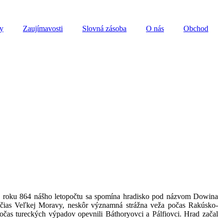
y
Zaujímavosti
Slovná zásoba
O nás
Obchod
 roku 864 nášho letopočtu sa spomína hradisko pod názvom Dowina
 čias Veľkej Moravy, neskôr významná strážna veža počas Rakúsko
čas tureckých výpadov opevnili Báthoryovci a Pálfiovci. Hrad začal