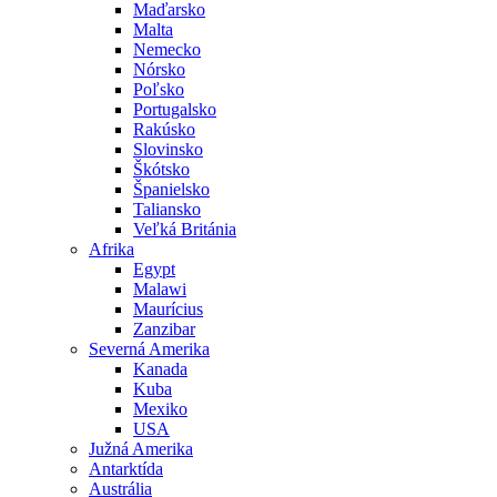
Maďarsko
Malta
Nemecko
Nórsko
Poľsko
Portugalsko
Rakúsko
Slovinsko
Škótsko
Španielsko
Taliansko
Veľká Británia
Afrika
Egypt
Malawi
Maurícius
Zanzibar
Severná Amerika
Kanada
Kuba
Mexiko
USA
Južná Amerika
Antarktída
Austrália