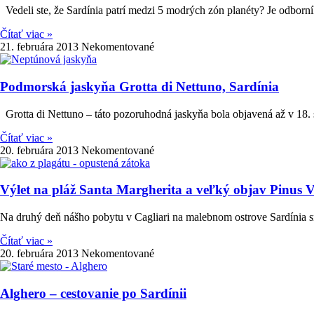
Vedeli ste, že Sardínia patrí medzi 5 modrých zón planéty? Je odbor
Čítať viac »
21. februára 2013
Nekomentované
Podmorská jaskyňa Grotta di Nettuno, Sardínia
Grotta di Nettuno – táto pozoruhodná jaskyňa bola objavená až v 18.
Čítať viac »
20. februára 2013
Nekomentované
Výlet na pláž Santa Margherita a veľký objav Pinus V
Na druhý deň nášho pobytu v Cagliari na malebnom ostrove Sardínia sm
Čítať viac »
20. februára 2013
Nekomentované
Alghero – cestovanie po Sardínii