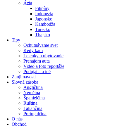
Ázia
Filipíny
Indonézia
Japonsko
Kambodža
Turecko
Thajsko
Tipy
Ochutnávame svet
Kedy kam
Letenky a ubytovanie
Prenájom auta
Video a foto reportáže
Podujatia a iné
Zaujímavosti
Slovná zásoba
Angličtina
Nemčina
Španielčina
Ruština
Taliančina
Portugalčina
O nás
Obchod