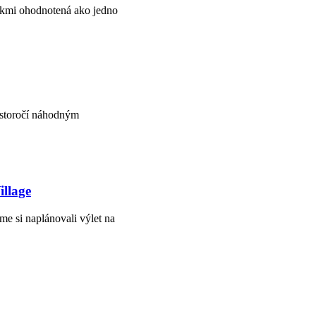
níkmi ohodnotená ako jedno
 storočí náhodným
illage
e si naplánovali výlet na