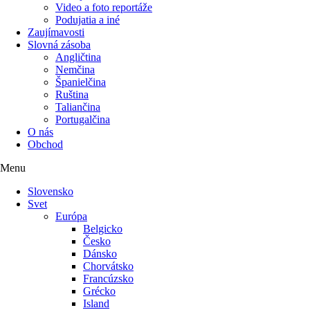
Video a foto reportáže
Podujatia a iné
Zaujímavosti
Slovná zásoba
Angličtina
Nemčina
Španielčina
Ruština
Taliančina
Portugalčina
O nás
Obchod
Menu
Slovensko
Svet
Európa
Belgicko
Česko
Dánsko
Chorvátsko
Francúzsko
Grécko
Island