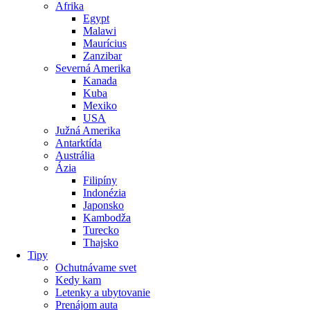
Afrika
Egypt
Malawi
Maurícius
Zanzibar
Severná Amerika
Kanada
Kuba
Mexiko
USA
Južná Amerika
Antarktída
Austrália
Ázia
Filipíny
Indonézia
Japonsko
Kambodža
Turecko
Thajsko
Tipy
Ochutnávame svet
Kedy kam
Letenky a ubytovanie
Prenájom auta