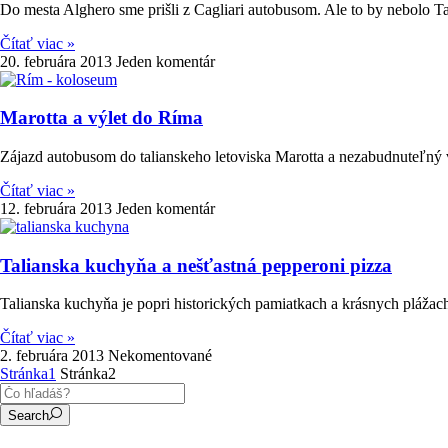
Do mesta Alghero sme prišli z Cagliari autobusom. Ale to by nebolo Ta
Čítať viac »
20. februára 2013
Jeden komentár
Marotta a výlet do Ríma
Zájazd autobusom do talianskeho letoviska Marotta a nezabudnuteľný 
Čítať viac »
12. februára 2013
Jeden komentár
Talianska kuchyňa a nešťastná pepperoni pizza
Talianska kuchyňa je popri historických pamiatkach a krásnych plážach
Čítať viac »
2. februára 2013
Nekomentované
Stránka
1
Stránka
2
Search