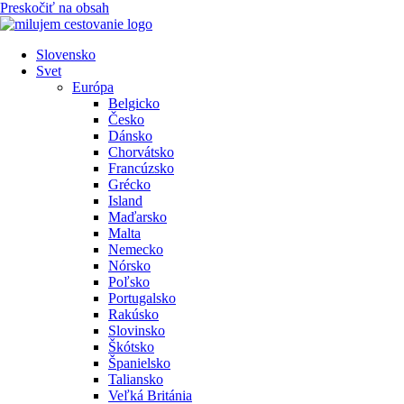
Preskočiť na obsah
Slovensko
Svet
Európa
Belgicko
Česko
Dánsko
Chorvátsko
Francúzsko
Grécko
Island
Maďarsko
Malta
Nemecko
Nórsko
Poľsko
Portugalsko
Rakúsko
Slovinsko
Škótsko
Španielsko
Taliansko
Veľká Británia