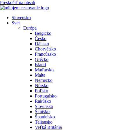
Preskočiť na obsah
Slovensko
Svet
Európa
Belgicko
Česko
Dánsko
Chorvátsko
Francúzsko
Grécko
Island
Maďarsko
Malta
Nemecko
Nórsko
Poľsko
Portugalsko
Rakúsko
Slovinsko
Škótsko
Španielsko
Taliansko
Veľká Británia