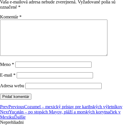
Vaša e-mailová adresa nebude zverejnená.
Vyžadované polia sú
označené
*
Komentár
*
Meno
*
E-mail
*
Adresa webu
Prev
Previous
Cozumel – mexický prístav pre karibských výletníkov
Next
Yucatán – po stopách Mayov, pláží a morských korytnačiek v
Mexiku
Ďalšie
Neprehliadni