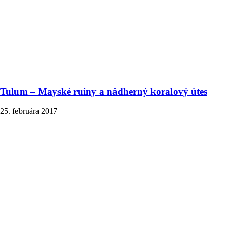
Tulum – Mayské ruiny a nádherný koralový útes
25. februára 2017