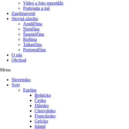
Video a foto reportáže
Podujatia a iné
Zaujímavosti
Slovná zásoba
Angličtina
Nemčina
Španielčina
Ruština
Taliančina
Portugalčina
O nás
Obchod
Menu
Slovensko
Svet
Európa
Belgicko
Česko
Dánsko
Chorvátsko
Francúzsko
Grécko
Island