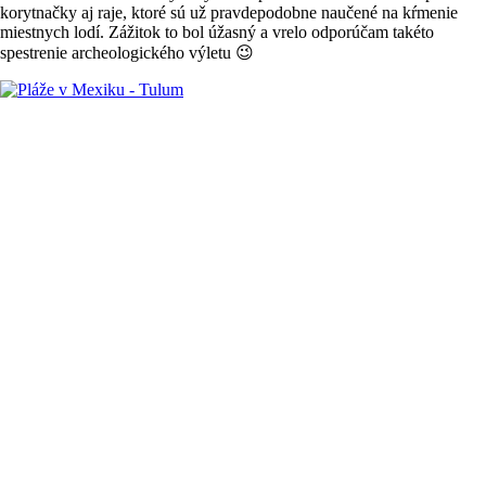
korytnačky aj raje, ktoré sú už pravdepodobne naučené na kŕmenie
miestnych lodí. Zážitok to bol úžasný a vrelo odporúčam takéto
spestrenie archeologického výletu 😉