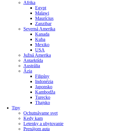
Afrika
Egypt
Malawi
Maurícius
Zanzibar
Severná Amerika
Kanada
Kuba
Mexiko
USA
Južná Amerika
Antarktída
Austrália
Ázia
Filipíny
Indonézia
Japonsko
Kambodža
Turecko
Thajsko
Tipy
Ochutnávame svet
Kedy kam
Letenky a ubytovanie
Prenájom auta