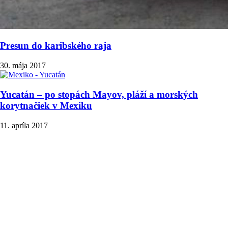
Presun do karibského raja
30. mája 2017
Yucatán – po stopách Mayov, pláží a morských
korytnačiek v Mexiku
11. apríla 2017