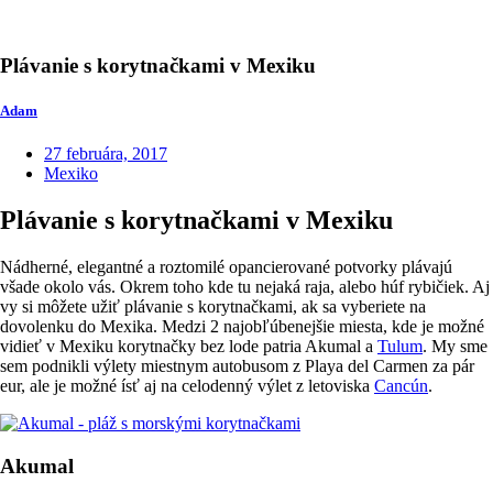
Plávanie s korytnačkami v Mexiku
Adam
27 februára, 2017
Mexiko
Plávanie s korytnačkami v Mexiku
Nádherné, elegantné a roztomilé opancierované potvorky plávajú
všade okolo vás. Okrem toho kde tu nejaká raja, alebo húf rybičiek. Aj
vy si môžete užiť plávanie s korytnačkami, ak sa vyberiete na
dovolenku do Mexika. Medzi 2 najobľúbenejšie miesta, kde je možné
vidieť v Mexiku korytnačky bez lode patria Akumal a
Tulum
. My sme
sem podnikli výlety miestnym autobusom z Playa del Carmen za pár
eur, ale je možné ísť aj na celodenný výlet z letoviska
Cancún
.
Akumal