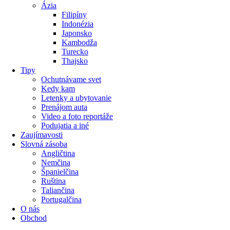
Ázia
Filipíny
Indonézia
Japonsko
Kambodža
Turecko
Thajsko
Tipy
Ochutnávame svet
Kedy kam
Letenky a ubytovanie
Prenájom auta
Video a foto reportáže
Podujatia a iné
Zaujímavosti
Slovná zásoba
Angličtina
Nemčina
Španielčina
Ruština
Taliančina
Portugalčina
O nás
Obchod