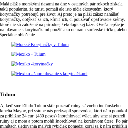
Malá pláž s morskými riasami na dne v ostatných pár rokoch získala
takú popularitu, že turisti pomali ale isto ničia ekosystém, ktorý
korytnačky potrebujú pre život. Aj preto je na pláži zákaz naháňať
korytnačky, dotýkať sa ich, kŕmiť ich, či používať opaľovacie krémy,
ktoré nie sú založené na prírodnej / ekologickej báze. Oveľa lepšie je
na plávanie s korytnačkami použiť ako ochranu surferské tričko, alebo
špeciálne oblečenie.
Tulum
Aj keď sme išli do Tulum skôr pozerať ruiny slávneho indiánskeho
kmeňa Mayov, pri vstupe nás prekvapil sprievodca, ktorí nám ponúkol
za približne 24 eur (480 pesos) šnorchlovací výlet, aby sme si pozreli
ruiny aj z mora a potom mohli šnorchlovať na koralovom útese. Po pár
minútach sledovania malých rybičiek pomedzi koral sa k nám priblížili