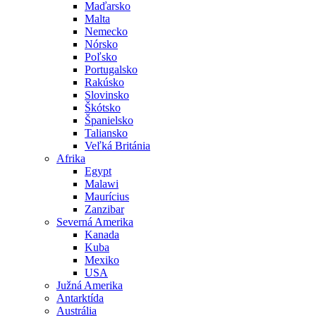
Maďarsko
Malta
Nemecko
Nórsko
Poľsko
Portugalsko
Rakúsko
Slovinsko
Škótsko
Španielsko
Taliansko
Veľká Británia
Afrika
Egypt
Malawi
Maurícius
Zanzibar
Severná Amerika
Kanada
Kuba
Mexiko
USA
Južná Amerika
Antarktída
Austrália