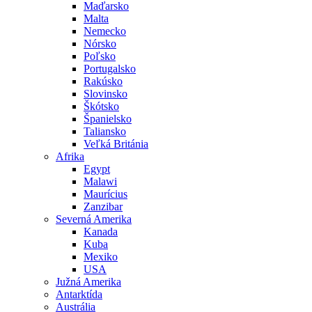
Maďarsko
Malta
Nemecko
Nórsko
Poľsko
Portugalsko
Rakúsko
Slovinsko
Škótsko
Španielsko
Taliansko
Veľká Británia
Afrika
Egypt
Malawi
Maurícius
Zanzibar
Severná Amerika
Kanada
Kuba
Mexiko
USA
Južná Amerika
Antarktída
Austrália