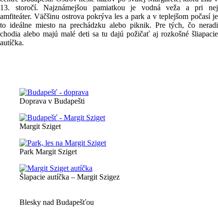
13. storočí. Najznámejšou pamiatkou je vodná veža a pri nej
amfiteáter. Väčšinu ostrova pokrýva les a park a v teplejšom počasí je
to ideálne miesto na prechádzku alebo piknik. Pre tých, čo neradi
chodia alebo majú malé deti sa tu dajú požičať aj rozkošné šliapacie
autíčka.
Doprava v Budapešti
Margit Sziget
Park Margit Sziget
Šlapacie autíčka – Margit Szigez
Blesky nad Budapešťou