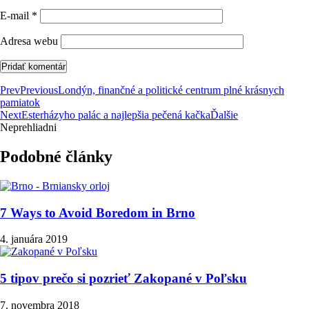
E-mail
*
Adresa webu
Prev
Previous
Londýn, finančné a politické centrum plné krásnych
pamiatok
Next
Esterházyho palác a najlepšia pečená kačka
Ďalšie
Neprehliadni
Podobné články
7 Ways to Avoid Boredom in Brno
4. januára 2019
5 tipov prečo si pozrieť Zakopané v Poľsku
7. novembra 2018