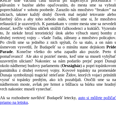
Keďže sme väčšinu času strávili pri kúpeľných procedúrach –
plávaním v bazéne alebo opaľovaním, do mesta sme sa vybrali
poprechádzať v sobotu poobede. Zarazilo nás množstvo “freakov” na
uliciach, takmer každý druhý človek mal nejaké tetovanie alebo
farebný účes a aby toho nebolo málo, všimli sme si, že množstvo
reštaurácií je uzavretých. K pamiatkam v centre mesta sme sa nevedeli
dostať, keďže väčšinu uličiek strážili ťažkoodenci a kukláči. Vyzeralo
to, že niekde hrozí teroristický útok alebo výbuch starej bomby z
druhej svetovej vojny – všade ľudia, zábrany a množstvo policajtov.
Po chvíli sme sa jedného z nich spýtali, čo sa stalo, a on nám s
úsmevom vysvetlil, že Budapešť sa o minútu stane dejiskom
Pride
Parade
. Konečne všetko do seba zapadlo ako puzzle. Preto tí
pomaľovanci! Ale ako si pozrieť mesto, keď sme sa museli vyhýbať
uzavretým uliciam? Nakoniec sa nám podarilo prejsť popri Dunaji
okolo nádhernej budovy parlamentu (
Országház
) a popri topánkovo
pamätníku z druhej svetovej vojny. Kovové topánky na promenáde
Dunaja symbolizujú tragické strieľanie Židov, ktorých vojaci prinútili
vyzuť si topánky predtým, ako ich pozabíjali. Otočili sme sa na
nádhernom moste, avšak pre hrmot a blížiacu sa búrku sme hradný
vrch nakoniec museli vynechať.
Ak sa rozhodnete navštíviť Budapešť letecky,
auto si môžete požiča
priamo na letisku
.