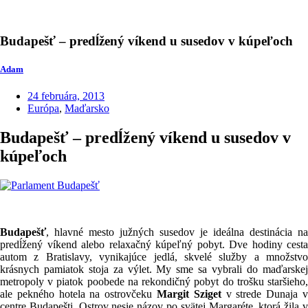
Budapešť – predĺžený víkend u susedov v kúpeľoch
Adam
24 februára, 2013
Európa
,
Maďarsko
Budapešť – predĺžený víkend u susedov v
kúpeľoch
Budapešť
, hlavné mesto južných susedov je ideálna destinácia na
predĺžený víkend alebo relaxačný kúpeľný pobyt. Dve hodiny cesta
autom z Bratislavy, vynikajúce jedlá, skvelé služby a množstvo
krásnych pamiatok stoja za výlet. My sme sa vybrali do maďarskej
metropoly v piatok poobede na rekondičný pobyt do trošku staršieho,
ale pekného hotela na ostrovčeku
Margit Sziget
v strede Dunaja 
centre Budapešti. Ostrov nesie názov po svätej Margaréte, ktorá žila v