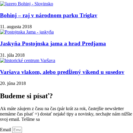
Bohinj – raj v národnom parku Triglav
11. augusta 2018
Jaskyňa Postojnska jama a hrad Predjama
31. júla 2018
Varšava vlakom, alebo predĺžený víkend u susedov
20. júna 2018
Budeme si písať?
Ak máte záujem z času na čas (pár krát za rok, častejšie newsletter
nemáme čas písať =) dostať nejaké tipy a novinky, nechajte nám nižšie
svoj email. Tešíme sa
Email