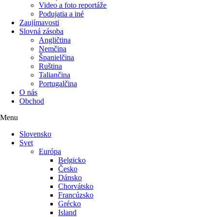
Video a foto reportáže
Podujatia a iné
Zaujímavosti
Slovná zásoba
Angličtina
Nemčina
Španielčina
Ruština
Taliančina
Portugalčina
O nás
Obchod
Menu
Slovensko
Svet
Európa
Belgicko
Česko
Dánsko
Chorvátsko
Francúzsko
Grécko
Island