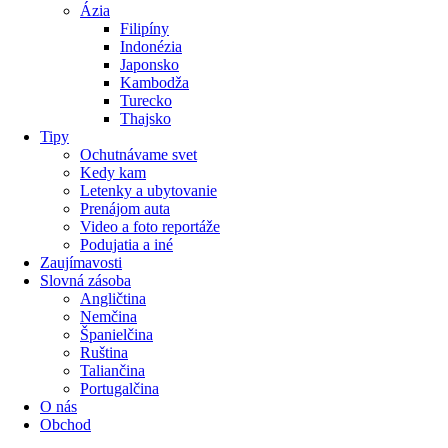
Ázia
Filipíny
Indonézia
Japonsko
Kambodža
Turecko
Thajsko
Tipy
Ochutnávame svet
Kedy kam
Letenky a ubytovanie
Prenájom auta
Video a foto reportáže
Podujatia a iné
Zaujímavosti
Slovná zásoba
Angličtina
Nemčina
Španielčina
Ruština
Taliančina
Portugalčina
O nás
Obchod