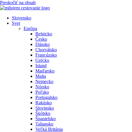
Preskočiť na obsah
Slovensko
Svet
Európa
Belgicko
Česko
Dánsko
Chorvátsko
Francúzsko
Grécko
Island
Maďarsko
Malta
Nemecko
Nórsko
Poľsko
Portugalsko
Rakúsko
Slovinsko
Škótsko
Španielsko
Taliansko
Veľká Británia