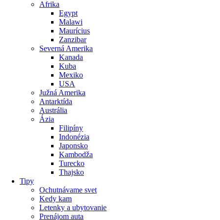
Afrika
Egypt
Malawi
Maurícius
Zanzibar
Severná Amerika
Kanada
Kuba
Mexiko
USA
Južná Amerika
Antarktída
Austrália
Ázia
Filipíny
Indonézia
Japonsko
Kambodža
Turecko
Thajsko
Tipy
Ochutnávame svet
Kedy kam
Letenky a ubytovanie
Prenájom auta