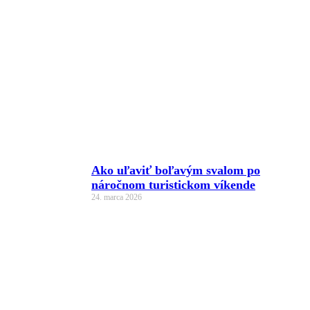
Ako uľaviť boľavým svalom po
náročnom turistickom víkende
24. marca 2026