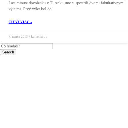
Last minute dovolenku v Turecku sme si spestrili dvomi fakultatívnymi
výletmi. Prvý výlet bol do
ČÍTAŤ VIAC »
7. marca 2013
7 komentárov
Search