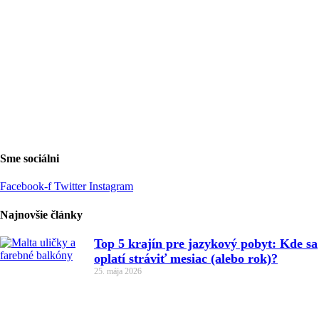
Sme sociálni
Facebook-f
Twitter
Instagram
Najnovšie články
Top 5 krajín pre jazykový pobyt: Kde sa
oplatí stráviť mesiac (alebo rok)?
25. mája 2026