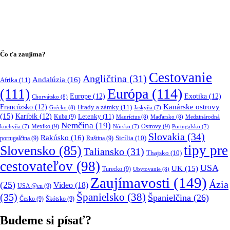
Čo ťa zaujíma?
Cestovanie
Angličtina
(31)
Andalúzia
(16)
Afrika
(11)
Európa
(114)
(111)
Europe
(12)
Exotika
(12)
Chorvátsko
(8)
Kanárske ostrovy
Francúzsko
(12)
Hrady a zámky
(11)
Grécko
(8)
Jaskyňa
(7)
(15)
Karibik
(12)
Letenky
(11)
Kuba
(9)
Maurícius
(8)
Maďarsko
(8)
Medzinárodná
Nemčina
(19)
Mexiko
(9)
Ostrovy
(9)
kuchyňa
(7)
Nórsko
(7)
Portugalsko
(7)
Slovakia
(34)
Rakúsko
(16)
portugalčina
(9)
Ruština
(9)
Sicília
(10)
tipy pre
Slovensko
(85)
Taliansko
(31)
Thajsko
(10)
cestovateľov
(98)
USA
UK
(15)
Turecko
(9)
Ubytovanie
(8)
Zaujímavosti
(149)
Ázia
(25)
Video
(18)
USA @en
(9)
(35)
Španielsko
(38)
Španielčina
(26)
Česko
(9)
Škótsko
(9)
Budeme si písať?