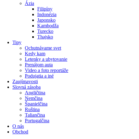
Ázia
Filipíny
Indonézia
Japonsko
Kambodža
Turecko
Thajsko
Tipy
Ochutnávame svet
Kedy kam
Letenky a ubytovanie
Prenájom auta
Video a foto reportáže
Podujatia a iné
Zaujímavosti
Slovná zásoba
Angličtina
Nemčina
Španielčina
Ruština
Taliančina
Portugalčina
O nás
Obchod