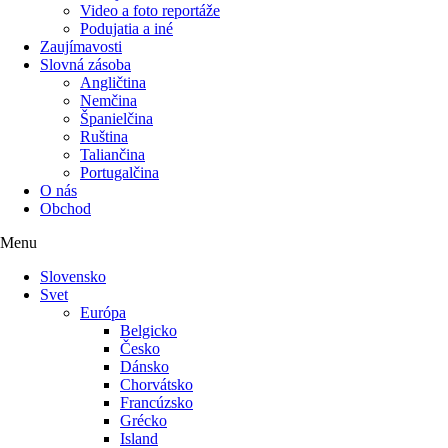
Video a foto reportáže
Podujatia a iné
Zaujímavosti
Slovná zásoba
Angličtina
Nemčina
Španielčina
Ruština
Taliančina
Portugalčina
O nás
Obchod
Menu
Slovensko
Svet
Európa
Belgicko
Česko
Dánsko
Chorvátsko
Francúzsko
Grécko
Island