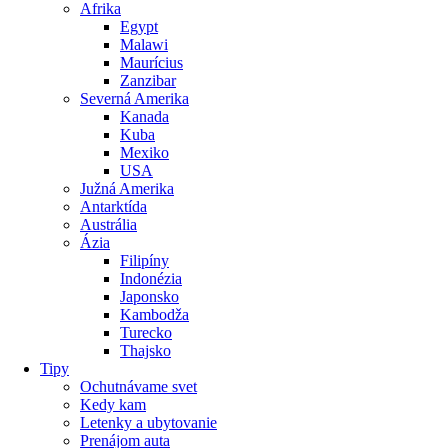
Afrika
Egypt
Malawi
Maurícius
Zanzibar
Severná Amerika
Kanada
Kuba
Mexiko
USA
Južná Amerika
Antarktída
Austrália
Ázia
Filipíny
Indonézia
Japonsko
Kambodža
Turecko
Thajsko
Tipy
Ochutnávame svet
Kedy kam
Letenky a ubytovanie
Prenájom auta