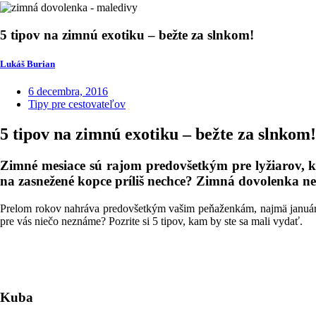
5 tipov na zimnú exotiku – bežte za slnkom!
Lukáš Burian
6 decembra, 2016
Tipy pre cestovateľov
5 tipov na zimnú exotiku – bežte za slnkom!
Zimné mesiace sú rajom predovšetkým pre lyžiarov, kt
na zasnežené kopce príliš nechce? Zimná dovolenka n
Prelom rokov nahráva predovšetkým vašim peňaženkám, najmä január a
pre vás niečo neznáme? Pozrite si 5 tipov, kam by ste sa mali vydať.
Kuba