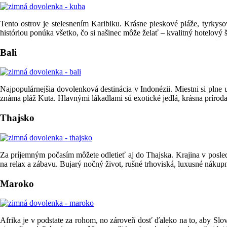
Tento ostrov je stelesnením Karibiku. Krásne pieskové pláže, tyrkys
históriou ponúka všetko, čo si našinec môže želať – kvalitný hotelový š
Bali
Najpopulárnejšia dovolenková destinácia v Indonézii. Miestni si plne 
známa pláž Kuta. Hlavnými lákadlami sú exotické jedlá, krásna prírod
Thajsko
Za príjemným počasím môžete odletieť aj do Thajska. Krajina v posle
na relax a zábavu. Bujarý nočný život, rušné trhoviská, luxusné nákupn
Maroko
Afrika je v podstate za rohom, no zároveň dosť ďaleko na to, aby Slo