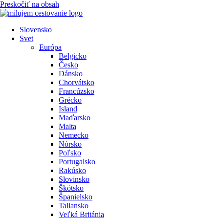
Preskočiť na obsah
Slovensko
Svet
Európa
Belgicko
Česko
Dánsko
Chorvátsko
Francúzsko
Grécko
Island
Maďarsko
Malta
Nemecko
Nórsko
Poľsko
Portugalsko
Rakúsko
Slovinsko
Škótsko
Španielsko
Taliansko
Veľká Británia