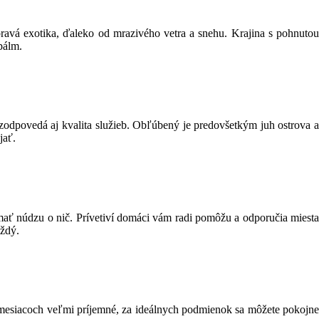
pravá exotika, ďaleko od mrazivého vetra a snehu. Krajina s pohnutou
pálm.
u zodpovedá aj kvalita služieb. Obľúbený je predovšetkým juh ostrova a
jať.
mať núdzu o nič. Prívetiví domáci vám radi pomôžu a odporučia miesta
aždý.
h mesiacoch veľmi príjemné, za ideálnych podmienok sa môžete pokojne