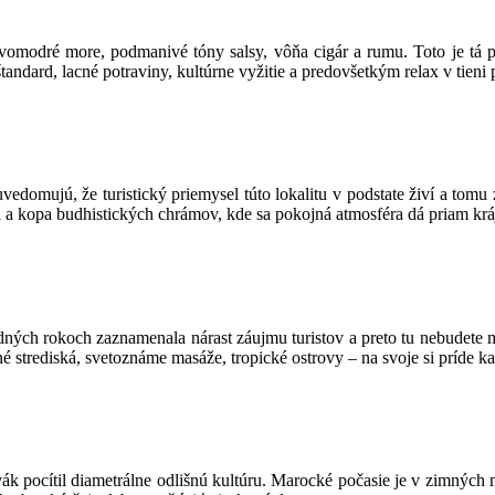
ovomodré more, podmanivé tóny salsy, vôňa cigár a rumu. Toto je tá 
tandard, lacné potraviny, kultúrne vyžitie a predovšetkým relax v tieni 
uvedomujú, že turistický priemysel túto lokalitu v podstate živí a tom
a a kopa budhistických chrámov, kde sa pokojná atmosféra dá priam krá
dných rokoch zaznamenala nárast záujmu turistov a preto tu nebudete 
é strediská, svetoznáme masáže, tropické ostrovy – na svoje si príde k
vák pocítil diametrálne odlišnú kultúru. Marocké počasie je v zimnýc