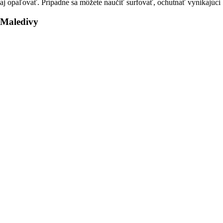
aj opaľovať. Prípadne sa môžete naučiť surfovať, ochutnať vynikajúci 
Maledivy