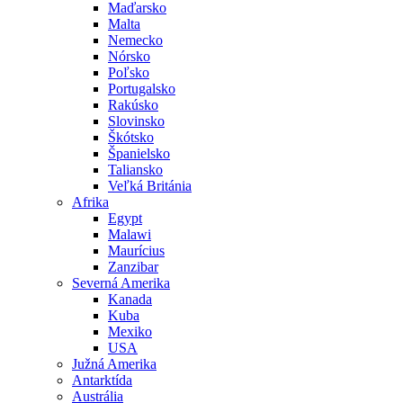
Maďarsko
Malta
Nemecko
Nórsko
Poľsko
Portugalsko
Rakúsko
Slovinsko
Škótsko
Španielsko
Taliansko
Veľká Británia
Afrika
Egypt
Malawi
Maurícius
Zanzibar
Severná Amerika
Kanada
Kuba
Mexiko
USA
Južná Amerika
Antarktída
Austrália