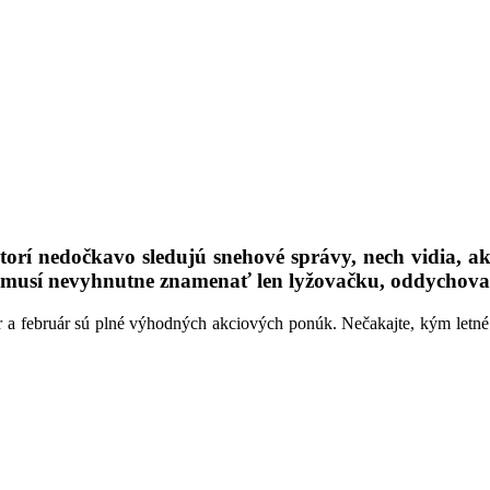
orí nedočkavo sledujú snehové správy, nech vidia, ako
emusí nevyhnutne znamenať len lyžovačku, oddychovať 
 február sú plné výhodných akciových ponúk. Nečakajte, kým letné s