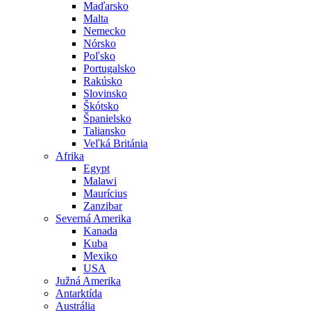
Maďarsko
Malta
Nemecko
Nórsko
Poľsko
Portugalsko
Rakúsko
Slovinsko
Škótsko
Španielsko
Taliansko
Veľká Británia
Afrika
Egypt
Malawi
Maurícius
Zanzibar
Severná Amerika
Kanada
Kuba
Mexiko
USA
Južná Amerika
Antarktída
Austrália