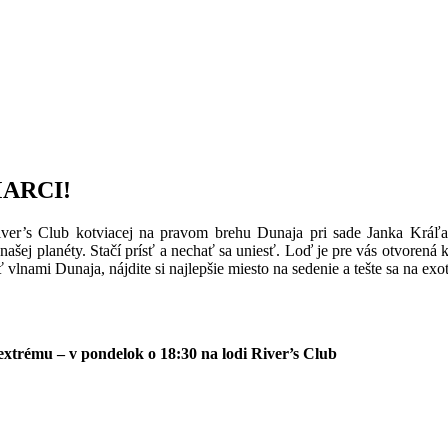
 MARCI!
ver’s Club kotviacej na pravom brehu Dunaja pri sade Janka Kráľa,
našej planéty. Stačí prísť a nechať sa uniesť. Loď je pre vás otvorená
lnami Dunaja, nájdite si najlepšie miesto na sedenie a tešte sa na exo
 extrému – v pondelok o 18:30 na lodi River’s Club