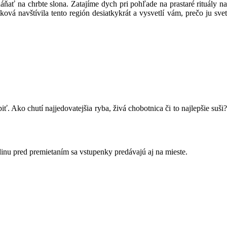
 na chrbte slona. Zatajíme dych pri pohľade na prastaré rituály na
á navštívila tento región desiatkykrát a vysvetlí vám, prečo ju svet
ť. Ako chutí najjedovatejšia ryba, živá chobotnica či to najlepšie suši?
inu pred premietaním sa vstupenky predávajú aj na mieste.