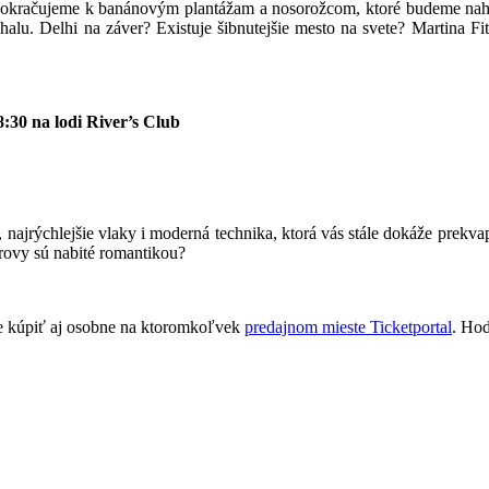
kračujeme k banánovým plantážam a nosorožcom, ktoré budeme naháňať
 Delhi na záver? Existuje šibnutejšie mesto na svete? Martina Fitkov
:30 na lodi River’s Club
najrýchlejšie vlaky i moderná technika, ktorá vás stále dokáže prekvapi
rovy sú nabité romantikou?
ete kúpiť aj osobne na ktoromkoľvek
predajnom mieste Ticketportal
. Hod