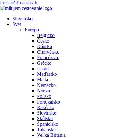
Preskočiť na obsah
Slovensko
Svet
Európa
Belgicko
Česko
Dánsko
Chorvátsko
Francúzsko
Grécko
Island
Maďarsko
Malta
Nemecko
Nórsko
Poľsko
Portugalsko
Rakúsko
Slovinsko
Škótsko
Španielsko
Taliansko
Veľká Británia