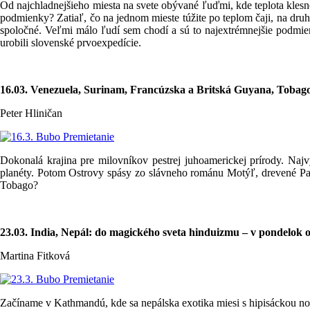
Od najchladnejšieho miesta na svete obývané ľuďmi, kde teplota klesne 
podmienky? Zatiaľ, čo na jednom mieste túžite po teplom čaji, na druho
spoločné. Veľmi málo ľudí sem chodí a sú to najextrémnejšie podmien
urobili slovenské prvoexpedície.
16.03. Venezuela, Surinam, Francúzska a Britská Guyana, Tobago 
Peter Hliničan
Dokonalá krajina pre milovníkov pestrej juhoamerickej prírody. Najv
planéty. Potom Ostrovy spásy zo slávneho románu Motýľ, drevené 
Tobago?
23.03. India, Nepál: do magického sveta hinduizmu – v pondelok o
Martina Fitková
Začíname v Kathmandú, kde sa nepálska exotika miesi s hipisáckou 