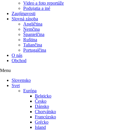
Video a foto reportáže
Podujatia a iné
Zaujímavosti
Slovná zásoba
Angličtina
Nemčina
Španielčina
Ruština
Taliančina
Portugalčina
O nás
Obchod
Menu
Slovensko
Svet
Európa
Belgicko
Česko
Dánsko
Chorvátsko
Francúzsko
Grécko
Island