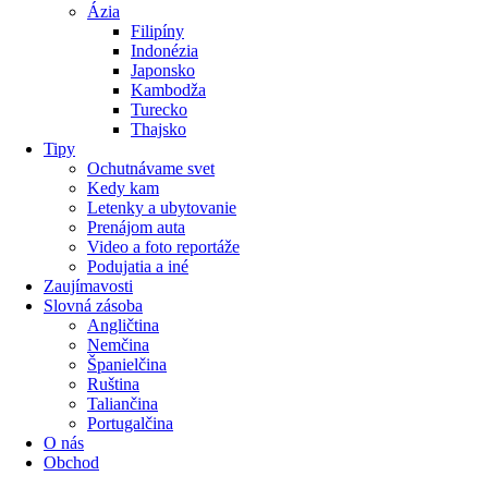
Ázia
Filipíny
Indonézia
Japonsko
Kambodža
Turecko
Thajsko
Tipy
Ochutnávame svet
Kedy kam
Letenky a ubytovanie
Prenájom auta
Video a foto reportáže
Podujatia a iné
Zaujímavosti
Slovná zásoba
Angličtina
Nemčina
Španielčina
Ruština
Taliančina
Portugalčina
O nás
Obchod