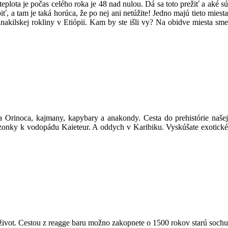
plota je počas celého roka je 48 nad nulou. Dá sa toto prežiť a aké sú
, a tam je taká horúca, že po nej ani netúžite! Jedno majú tieto miesta
akilskej rokliny v Etiópii. Kam by ste išli vy? Na obidve miesta sme
a Orinoca, kajmany, kapybary a anakondy. Cesta do prehistórie našej
nky k vodopádu Kaieteur. A oddych v Karibiku. Vyskúšate exotické
vot. Cestou z reagge baru možno zakopnete o 1500 rokov starú sochu