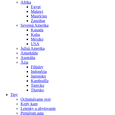
Afrika
Egypt
Malawi
Maurícius
Zanzibar
Severná Amerika
Kanada
Kuba
Mexiko
USA
Južná Amerika
Antarktída
Austrália
Ázia
Filipíny
Indonézia
Japonsko
Kambodža
Turecko
Thajsko
Tipy
Ochutnávame svet
Kedy kam
Letenky a ubytovanie
Prenájom auta