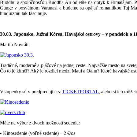
Buddhu a spoločnosťou Buddha Air odletíte na dotyk k Himalájam. Po
Gange v posvätnom Varanasi a budeme sa opájať romantikou Taj Mahalu.
hinduizmu tak fascinuje.
30.03. Japonsko, Južná Kórea, Havajské ostrovy – v pondelok o 18
Martin Navrátil
Tradičné, moderné a plážové na jednej ceste. Najväčšie mesto na svete, 
Čo to je kimči? Aký je rozdiel medzi Maui a Oahu? Ktoré havajské ost
Vstupenky sú v predpredaji cez
TICKETPORTAL
, alebo si ich môž
Máte na výber z dvoch možností sedenia:
• Kinosedenie (voľné sedenie) – 2 €/os