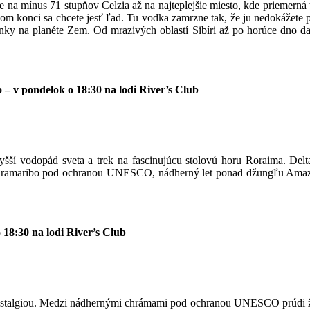
na mínus 71 stupňov Celzia až na najteplejšie miesto, kde priemerná te
m konci sa chcete jesť ľad. Tu vodka zamrzne tak, že ju nedokážete piť
ky na planéte Zem. Od mrazivých oblastí Sibíri až po horúce dno dan
– v pondelok o 18:30 na lodi River’s Club
yšší vodopád sveta a trek na fascinujúcu stolovú horu Roraima. Delt
Paramaribo pod ochranou UNESCO, nádherný let ponad džungľu Amazo
 18:30 na lodi River’s Club
nostalgiou. Medzi nádhernými chrámami pod ochranou UNESCO prúdi ži