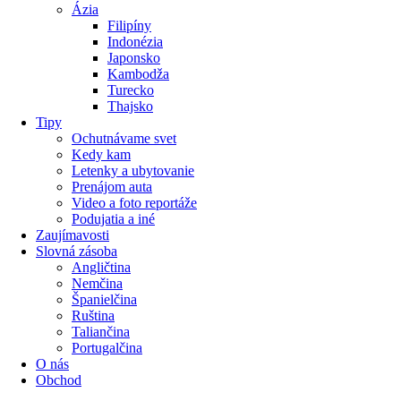
Ázia
Filipíny
Indonézia
Japonsko
Kambodža
Turecko
Thajsko
Tipy
Ochutnávame svet
Kedy kam
Letenky a ubytovanie
Prenájom auta
Video a foto reportáže
Podujatia a iné
Zaujímavosti
Slovná zásoba
Angličtina
Nemčina
Španielčina
Ruština
Taliančina
Portugalčina
O nás
Obchod