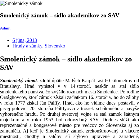
Smolenický zámok – sídlo akademikov zo SAV
Adam
6 júna, 2013
Hrady a zámky
,
Slovensko
Smolenický zámok – sídlo akademikov zo
SAV
Smolenický zámok
zdobí úpätie Malých Karpát asi 60 kilometrov od
Bratislavy. Hrad vyrástol v v 14.storočí, neskôr sa stal sídlo
smolenického panstva, čo zvýšilo rozmach mesta Smolenice. Po rodine
Orsághovcov, ktorí zámok získali začiatkom 16. storočia, ho do zálohy
v roku 1777 získal Ján Pálffy. Hrad, ako ho vidíme dnes, postavili v
prvej polovici 20. storočia Pálffyovci z trosiek schátraného a navyše
vyhoreného hradu. Po druhej svetovej vojne sa stal zámok štátnym
majetkom a v roku 1953 bol odovzdaný SAV. Dodnes slúži ako
reprezentačné a kongresové miesto pre vedcov zo Slovenska aj zo
zahraničia. Aj keď je Smolenický zámok zrekonštruovaný a viaceré
miestnosti, chodby a salóny sú štýlovo upravené a zariadené,