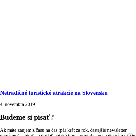
Netradičné turistické atrakcie na Slovensku
4. novembra 2019
Budeme si písať?
Ak máte záujem z času na čas (pár krát za rok, častejšie newsletter
nemáme čas písať =) dostať nejaké tipy a novinky, nechajte nám nižšie