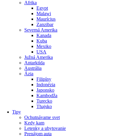
Afrika
Egypt
Malawi
Maurícius
Zanzibar
Severná Amerika
Kanada
Kuba
Mexiko
USA
Južná Amerika
Antarktída
Austrália
Ázia
Filipíny
Indonézia
Japonsko
Kambodža
Turecko
Thajsko
Tipy
Ochutnávame svet
Kedy kam
Letenky a ubytovanie
Prenájom auta