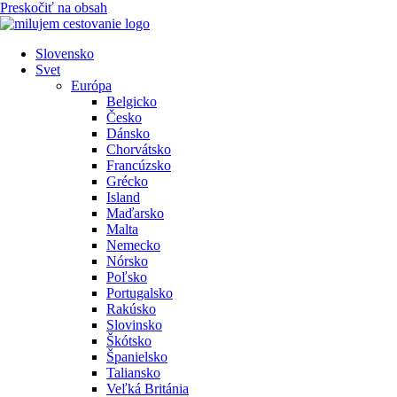
Preskočiť na obsah
Slovensko
Svet
Európa
Belgicko
Česko
Dánsko
Chorvátsko
Francúzsko
Grécko
Island
Maďarsko
Malta
Nemecko
Nórsko
Poľsko
Portugalsko
Rakúsko
Slovinsko
Škótsko
Španielsko
Taliansko
Veľká Británia