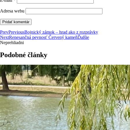
E-mail
*
Adresa webu
Prev
Previous
Bojnický zámok – hrad ako z rozprávky
Next
Renesančná pevnosť Červený kameň
Ďalšie
Neprehliadni
Podobné články