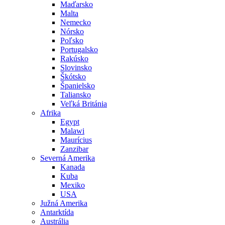
Maďarsko
Malta
Nemecko
Nórsko
Poľsko
Portugalsko
Rakúsko
Slovinsko
Škótsko
Španielsko
Taliansko
Veľká Británia
Afrika
Egypt
Malawi
Maurícius
Zanzibar
Severná Amerika
Kanada
Kuba
Mexiko
USA
Južná Amerika
Antarktída
Austrália