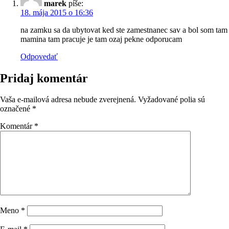
marek
píše:
18. mája 2015 o 16:36
na zamku sa da ubytovat ked ste zamestnanec sav a bol som tam
mamina tam pracuje je tam ozaj pekne odporucam
Odpovedať
Pridaj komentár
Vaša e-mailová adresa nebude zverejnená.
Vyžadované polia sú
označené
*
Komentár
*
Meno
*