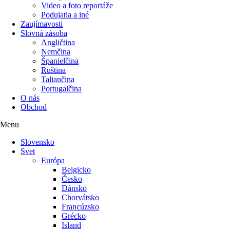
Video a foto reportáže
Podujatia a iné
Zaujímavosti
Slovná zásoba
Angličtina
Nemčina
Španielčina
Ruština
Taliančina
Portugalčina
O nás
Obchod
Menu
Slovensko
Svet
Európa
Belgicko
Česko
Dánsko
Chorvátsko
Francúzsko
Grécko
Island