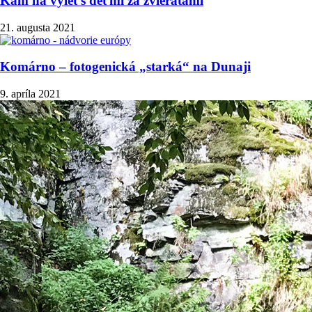
Kam na výlet s deťmi za zvieratami
21. augusta 2021
Komárno – fotogenická „starká“ na Dunaji
9. apríla 2021