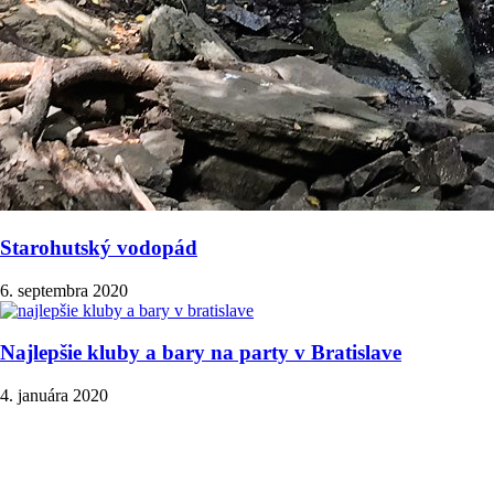
Starohutský vodopád
6. septembra 2020
Najlepšie kluby a bary na party v Bratislave
4. januára 2020