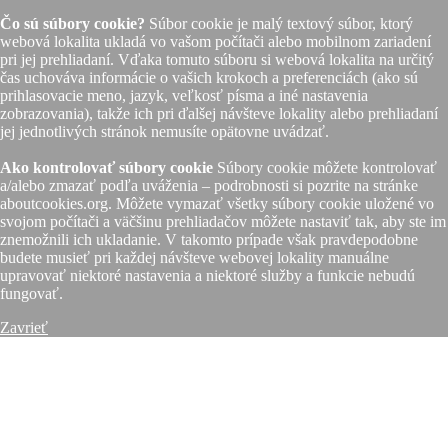
Čo sú súbory cookie?
Súbor cookie je malý textový súbor, ktorý
webová lokalita ukladá vo vašom počítači alebo mobilnom zariadení
pri jej prehliadaní. Vďaka tomuto súboru si webová lokalita na určitý
čas uchováva informácie o vašich krokoch a preferenciách (ako sú
prihlasovacie meno, jazyk, veľkosť písma a iné nastavenia
zobrazovania), takže ich pri ďalšej návšteve lokality alebo prehliadaní
jej jednotlivých stránok nemusíte opätovne uvádzať.
Ako kontrolovať súbory cookie
Súbory cookie môžete kontrolovať
a/alebo zmazať podľa uváženia – podrobnosti si pozrite na stránke
aboutcookies.org. Môžete vymazať všetky súbory cookie uložené vo
svojom počítači a väčšinu prehliadačov môžete nastaviť tak, aby ste im
znemožnili ich ukladanie. V takomto prípade však pravdepodobne
budete musieť pri každej návšteve webovej lokality manuálne
upravovať niektoré nastavenia a niektoré služby a funkcie nebudú
fungovať.
Zavrieť