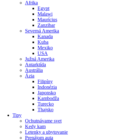
Afrika
Egypt
Malawi
Maurícius
Zanzibar
Severná Amerika
Kanada
Kuba
Mexiko
USA
Južná Amerika
Antarktída
Austrália
Ázia
Filipíny
Indonézia
Japonsko
Kambodža
Turecko
Thajsko
Tipy
Ochutnávame svet
Kedy kam
Letenky a ubytovanie
Prenájom auta