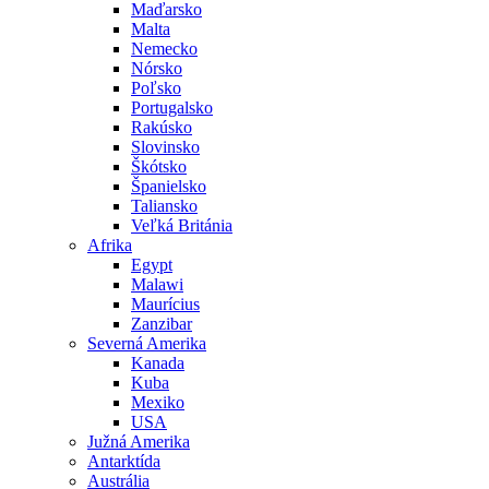
Maďarsko
Malta
Nemecko
Nórsko
Poľsko
Portugalsko
Rakúsko
Slovinsko
Škótsko
Španielsko
Taliansko
Veľká Británia
Afrika
Egypt
Malawi
Maurícius
Zanzibar
Severná Amerika
Kanada
Kuba
Mexiko
USA
Južná Amerika
Antarktída
Austrália