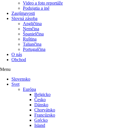
Video a foto reportáže
Podujatia a iné
Zaujímavosti
Slovná zásoba
Angličtina
Nemčina
Španielčina
Ruština
Taliančina
Portugalčina
O nás
Obchod
Menu
Slovensko
Svet
Európa
Belgicko
Česko
Dánsko
Chorvátsko
Francúzsko
Grécko
Island