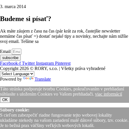
3. marca 2014
Budeme si písať?
Ak máte záujem z času na čas (pár krát za rok, častejšie newsletter
nemáme čas písať =) dostať nejaké tipy a novinky, nechajte nám nižšie
svoj email. Tešíme sa
Email
subscribe
Facebook-f
Twitter
Instagram
Pinterest
Copyright 2026 © RORY, s.r.o. | Všetky práva vyhradené
Powered by
Translate
Táto stránka podporuje tvorbu Cookies, pokračovaním v prehliadaní
súhlasíte s uložením Cookies vo Vašom prehliadači.
viac informácií
OK
Súbory cookie:
S cieľom zabezpečiť riadne fungovanie tejto webovej lokality
ukladáme niekedy na vašom zariadení malé dátové súbory, tzv. cookie.
Je to bežná prax väčšiny veľkých webových lokalít.