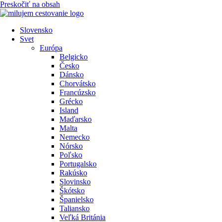
Preskočiť na obsah
Slovensko
Svet
Európa
Belgicko
Česko
Dánsko
Chorvátsko
Francúzsko
Grécko
Island
Maďarsko
Malta
Nemecko
Nórsko
Poľsko
Portugalsko
Rakúsko
Slovinsko
Škótsko
Španielsko
Taliansko
Veľká Británia