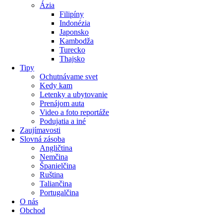
Ázia
Filipíny
Indonézia
Japonsko
Kambodža
Turecko
Thajsko
Tipy
Ochutnávame svet
Kedy kam
Letenky a ubytovanie
Prenájom auta
Video a foto reportáže
Podujatia a iné
Zaujímavosti
Slovná zásoba
Angličtina
Nemčina
Španielčina
Ruština
Taliančina
Portugalčina
O nás
Obchod