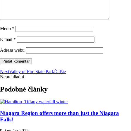
Meno
*
E-mail
*
Adresa webu
Next
Valley of Fire State Park
Ďalšie
Neprehliadni
Podobné články
Niagara Region offers more than just the Niagara
Falls!
9. januára 2015