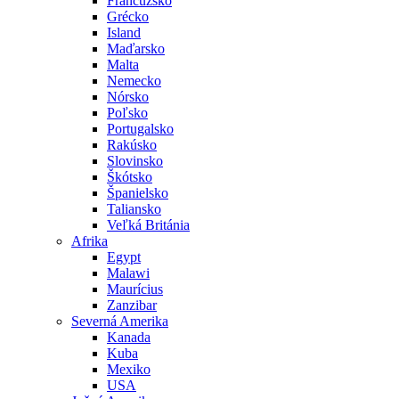
Francúzsko
Grécko
Island
Maďarsko
Malta
Nemecko
Nórsko
Poľsko
Portugalsko
Rakúsko
Slovinsko
Škótsko
Španielsko
Taliansko
Veľká Británia
Afrika
Egypt
Malawi
Maurícius
Zanzibar
Severná Amerika
Kanada
Kuba
Mexiko
USA