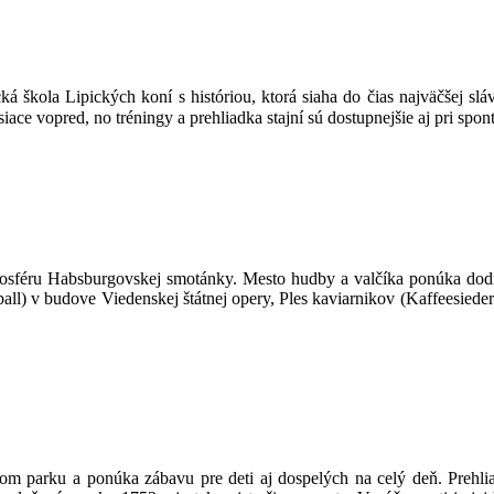
á škola Lipických koní s históriou, ktorá siaha do čias najväčšej slá
iace vopred, no tréningy a prehliadka stajní sú dostupnejšie aj pri sp
tmosféru Habsburgovskej smotánky. Mesto hudby a valčíka ponúka do
ll) v budove Viedenskej štátnej opery, Ples kaviarnikov (Kaffeesieder
 parku a ponúka zábavu pre deti aj dospelých na celý deň. Prehlia