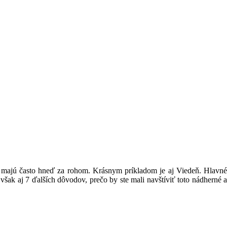
oré majú často hneď za rohom. Krásnym príkladom je aj Viedeň. Hlavné
ak aj 7 ďalších dôvodov, prečo by ste mali navštíviť toto nádherné a