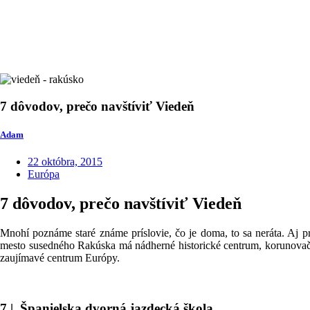
7 dôvodov, prečo navštíviť Viedeň
Adam
22 októbra, 2015
Európa
7 dôvodov, prečo navštíviť Viedeň
Mnohí poznáme staré známe príslovie, čo je doma, to sa neráta. Aj p
mesto susedného Rakúska má nádherné historické centrum, korunovačné 
zaujímavé centrum Európy.
7 | Španielska dvorná jazdecká škola