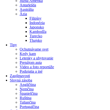
Južná Amerika
Antarktída
Austrália
Ázia
Filipíny
Indonézia
Japonsko
Kambodža
Turecko
Thajsko
Tipy
Ochutnávame svet
Kedy kam
Letenky a ubytovanie
Prenájom auta
Video a foto reportáže
Podujatia a iné
Zaujímavosti
Slovná zásoba
Angličtina
Nemčina
Španielčina
Ruština
Taliančina
Portugalčina