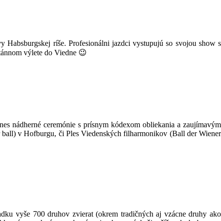
vy Habsburgskej ríše. Profesionálni jazdci vystupujú so svojou show 
ontánnom výlete do Viedne 😉
dnes nádherné ceremónie s prísnym kódexom obliekania a zaujímavým
 ball) v Hofburgu, či Ples Viedenských filharmonikov (Ball der Wiener
dku vyše 700 druhov zvierat (okrem tradičných aj vzácne druhy ak