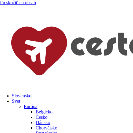
Preskočiť na obsah
Slovensko
Svet
Európa
Belgicko
Česko
Dánsko
Chorvátsko