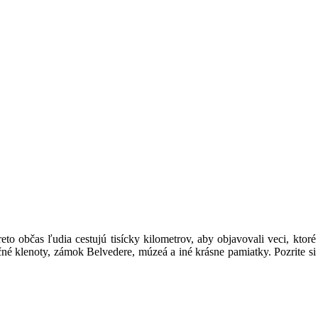
reto občas ľudia cestujú tisícky kilometrov, aby objavovali veci, kt
klenoty, zámok Belvedere, múzeá a iné krásne pamiatky. Pozrite si vš