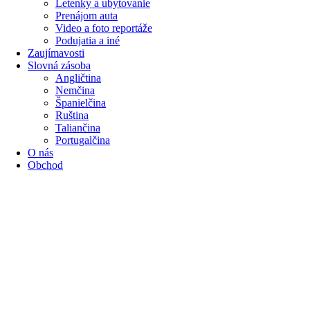
Letenky a ubytovanie
Prenájom auta
Video a foto reportáže
Podujatia a iné
Zaujímavosti
Slovná zásoba
Angličtina
Nemčina
Španielčina
Ruština
Taliančina
Portugalčina
O nás
Obchod