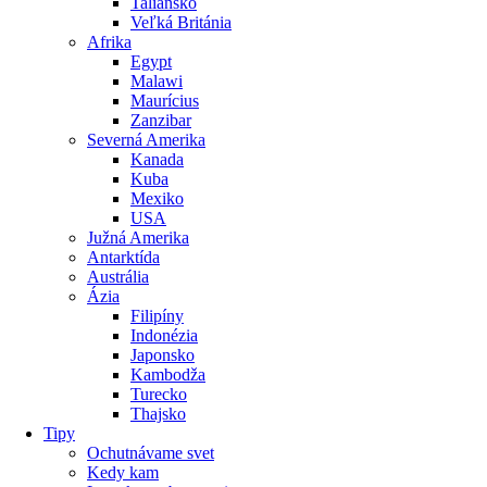
Taliansko
Veľká Británia
Afrika
Egypt
Malawi
Maurícius
Zanzibar
Severná Amerika
Kanada
Kuba
Mexiko
USA
Južná Amerika
Antarktída
Austrália
Ázia
Filipíny
Indonézia
Japonsko
Kambodža
Turecko
Thajsko
Tipy
Ochutnávame svet
Kedy kam