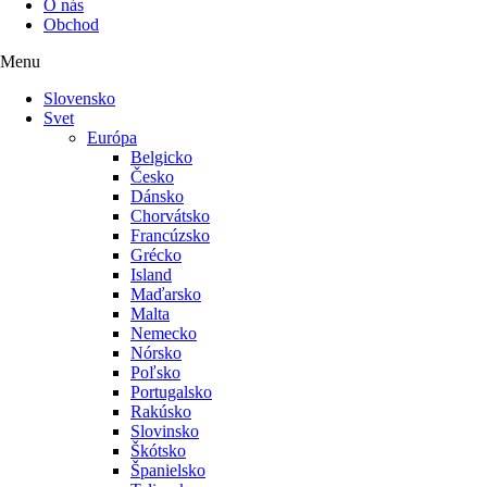
O nás
Obchod
Menu
Slovensko
Svet
Európa
Belgicko
Česko
Dánsko
Chorvátsko
Francúzsko
Grécko
Island
Maďarsko
Malta
Nemecko
Nórsko
Poľsko
Portugalsko
Rakúsko
Slovinsko
Škótsko
Španielsko