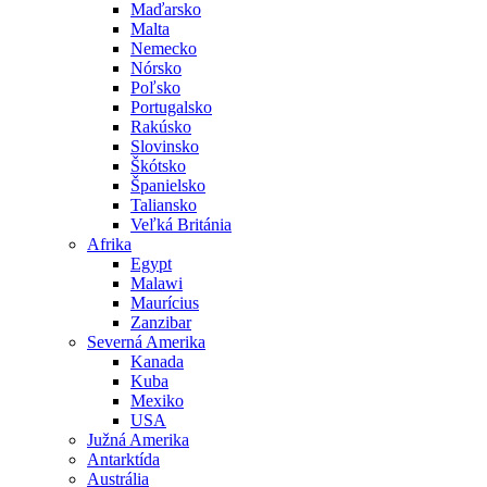
Maďarsko
Malta
Nemecko
Nórsko
Poľsko
Portugalsko
Rakúsko
Slovinsko
Škótsko
Španielsko
Taliansko
Veľká Británia
Afrika
Egypt
Malawi
Maurícius
Zanzibar
Severná Amerika
Kanada
Kuba
Mexiko
USA
Južná Amerika
Antarktída
Austrália