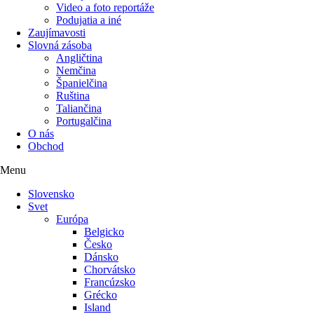
Video a foto reportáže
Podujatia a iné
Zaujímavosti
Slovná zásoba
Angličtina
Nemčina
Španielčina
Ruština
Taliančina
Portugalčina
O nás
Obchod
Menu
Slovensko
Svet
Európa
Belgicko
Česko
Dánsko
Chorvátsko
Francúzsko
Grécko
Island