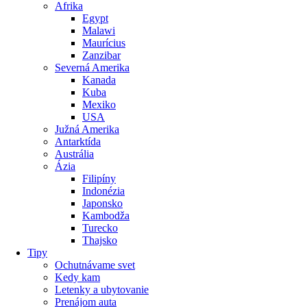
Afrika
Egypt
Malawi
Maurícius
Zanzibar
Severná Amerika
Kanada
Kuba
Mexiko
USA
Južná Amerika
Antarktída
Austrália
Ázia
Filipíny
Indonézia
Japonsko
Kambodža
Turecko
Thajsko
Tipy
Ochutnávame svet
Kedy kam
Letenky a ubytovanie
Prenájom auta