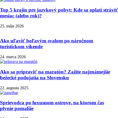
Top 5 krajín pre jazykový pobyt: Kde sa oplatí stráviť
mesiac (alebo rok)?
25. mája 2026
Ako uľaviť boľavým svalom po náročnom
turistickom víkende
24. marca 2026
Ako sa pripraviť na maratón? Zažite najznámejšie
bežecké podujatia na Slovensku
22. augusta 2025
Sprievodca po luxusnom ostrove, na ktorom čas
plynie pomalšie