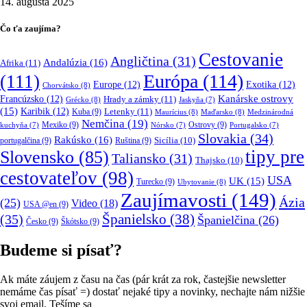
14. augusta 2025
Čo ťa zaujíma?
Cestovanie
Angličtina
(31)
Andalúzia
(16)
Afrika
(11)
Európa
(114)
(111)
Europe
(12)
Exotika
(12)
Chorvátsko
(8)
Kanárske ostrovy
Francúzsko
(12)
Hrady a zámky
(11)
Grécko
(8)
Jaskyňa
(7)
(15)
Karibik
(12)
Letenky
(11)
Kuba
(9)
Maurícius
(8)
Maďarsko
(8)
Medzinárodná
Nemčina
(19)
Mexiko
(9)
Ostrovy
(9)
kuchyňa
(7)
Nórsko
(7)
Portugalsko
(7)
Slovakia
(34)
Rakúsko
(16)
portugalčina
(9)
Ruština
(9)
Sicília
(10)
tipy pre
Slovensko
(85)
Taliansko
(31)
Thajsko
(10)
cestovateľov
(98)
USA
UK
(15)
Turecko
(9)
Ubytovanie
(8)
Zaujímavosti
(149)
Ázia
(25)
Video
(18)
USA @en
(9)
(35)
Španielsko
(38)
Španielčina
(26)
Česko
(9)
Škótsko
(9)
Budeme si písať?
Ak máte záujem z času na čas (pár krát za rok, častejšie newsletter
nemáme čas písať =) dostať nejaké tipy a novinky, nechajte nám nižšie
svoj email. Tešíme sa