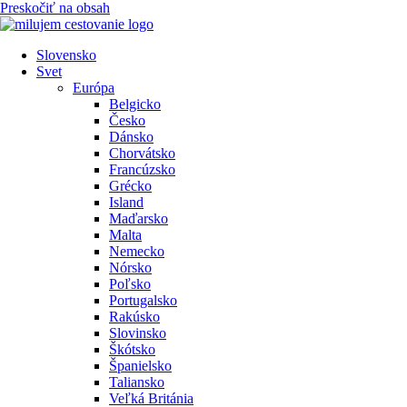
Preskočiť na obsah
Slovensko
Svet
Európa
Belgicko
Česko
Dánsko
Chorvátsko
Francúzsko
Grécko
Island
Maďarsko
Malta
Nemecko
Nórsko
Poľsko
Portugalsko
Rakúsko
Slovinsko
Škótsko
Španielsko
Taliansko
Veľká Británia