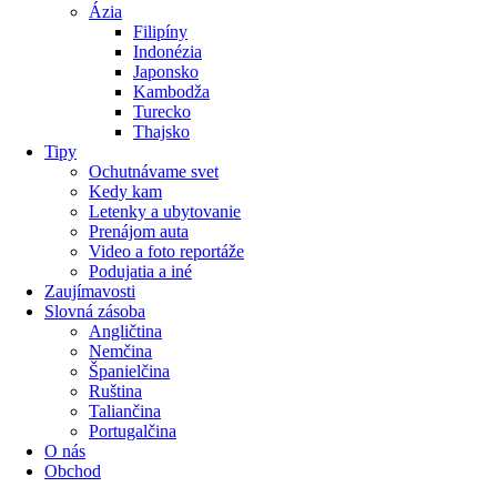
Ázia
Filipíny
Indonézia
Japonsko
Kambodža
Turecko
Thajsko
Tipy
Ochutnávame svet
Kedy kam
Letenky a ubytovanie
Prenájom auta
Video a foto reportáže
Podujatia a iné
Zaujímavosti
Slovná zásoba
Angličtina
Nemčina
Španielčina
Ruština
Taliančina
Portugalčina
O nás
Obchod