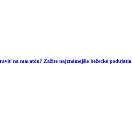
raviť na maratón? Zažite najznámejšie bežecké podujatia