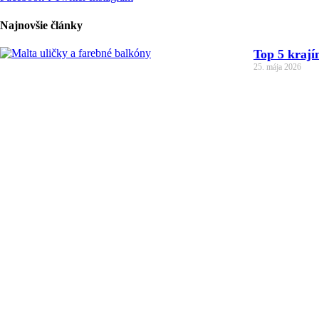
Najnovšie články
Top 5 krají
25. mája 2026