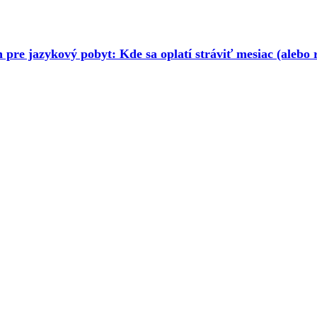
n pre jazykový pobyt: Kde sa oplatí stráviť mesiac (alebo 