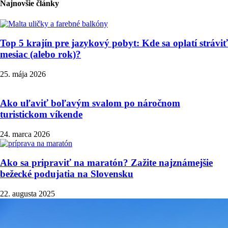
Najnovšie články
Top 5 krajín pre jazykový pobyt: Kde sa oplatí stráviť
mesiac (alebo rok)?
25. mája 2026
Ako uľaviť boľavým svalom po náročnom
turistickom víkende
24. marca 2026
Ako sa pripraviť na maratón? Zažite najznámejšie
bežecké podujatia na Slovensku
22. augusta 2025