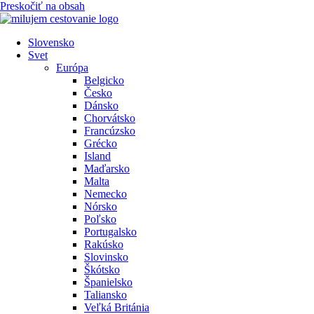
Preskočiť na obsah
Slovensko
Svet
Európa
Belgicko
Česko
Dánsko
Chorvátsko
Francúzsko
Grécko
Island
Maďarsko
Malta
Nemecko
Nórsko
Poľsko
Portugalsko
Rakúsko
Slovinsko
Škótsko
Španielsko
Taliansko
Veľká Británia