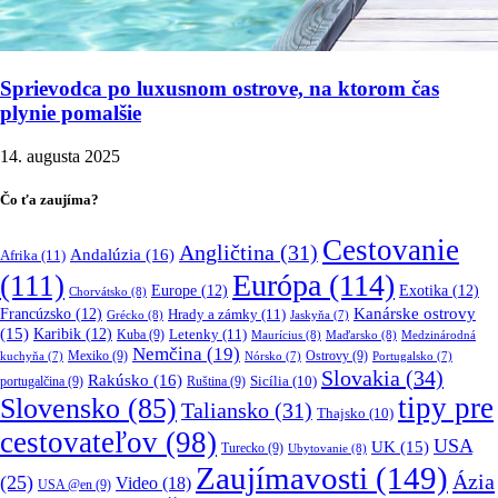
Sprievodca po luxusnom ostrove, na ktorom čas
plynie pomalšie
14. augusta 2025
Čo ťa zaujíma?
Cestovanie
Angličtina
(31)
Andalúzia
(16)
Afrika
(11)
Európa
(114)
(111)
Europe
(12)
Exotika
(12)
Chorvátsko
(8)
Kanárske ostrovy
Francúzsko
(12)
Hrady a zámky
(11)
Grécko
(8)
Jaskyňa
(7)
(15)
Karibik
(12)
Letenky
(11)
Kuba
(9)
Maurícius
(8)
Maďarsko
(8)
Medzinárodná
Nemčina
(19)
Mexiko
(9)
Ostrovy
(9)
kuchyňa
(7)
Nórsko
(7)
Portugalsko
(7)
Slovakia
(34)
Rakúsko
(16)
portugalčina
(9)
Ruština
(9)
Sicília
(10)
tipy pre
Slovensko
(85)
Taliansko
(31)
Thajsko
(10)
cestovateľov
(98)
USA
UK
(15)
Turecko
(9)
Ubytovanie
(8)
Zaujímavosti
(149)
Ázia
(25)
Video
(18)
USA @en
(9)