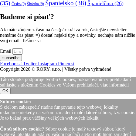
(35)
Španielsko
(38)
Španielčina
(26)
Česko
(9)
Škótsko
(9)
Budeme si písať?
Ak máte záujem z času na čas (pár krát za rok, častejšie newsletter
nemáme čas písať =) dostať nejaké tipy a novinky, nechajte nám nižšie
svoj email. Tešíme sa
Email
subscribe
Facebook-f
Twitter
Instagram
Pinterest
Copyright 2026 © RORY, s.r.o. | Všetky práva vyhradené
Táto stránka podporuje tvorbu Cookies, pokračovaním v prehliadaní
súhlasíte s uložením Cookies vo Vašom prehliadači.
viac informácií
OK
Súbory cookie:
S cieľom zabezpečiť riadne fungovanie tejto webovej lokality
ukladáme niekedy na vašom zariadení malé dátové súbory, tzv. cookie.
Je to bežná prax väčšiny veľkých webových lokalít.
Čo sú súbory cookie?
Súbor cookie je malý textový súbor, ktorý
webová lokalita ukladá vo vašom počítači alebo mobilnom zariadení