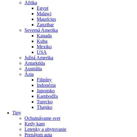
Afrika
Egypt
Malawi
Maurícius
Zanzibar
Severná Amerika
Kanada
Kuba
Mexiko
USA
Južná Amerika
Antarktída
Austrália
Ázia
Filipíny
Indonézia
Japonsko
Kambodža
Turecko
Thajsko
Tipy
Ochutnávame svet
Kedy kam
Letenky a ubytovanie
Prenájom auta