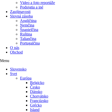
Video a foto reportáže
Podujatia a iné
Zaujímavosti
Slovná zásoba
Angličtina
Nemčina
Španielčina
Ruština
Taliančina
Portugalčina
O nás
Obchod
Menu
Slovensko
Svet
Európa
Belgicko
Česko
Dánsko
Chorvátsko
Francúzsko
Grécko
Island