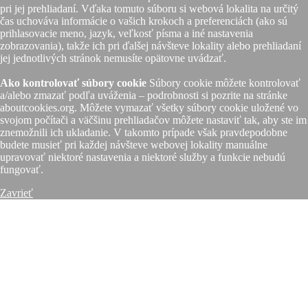
pri jej prehliadaní. Vďaka tomuto súboru si webová lokalita na určitý
čas uchováva informácie o vašich krokoch a preferenciách (ako sú
prihlasovacie meno, jazyk, veľkosť písma a iné nastavenia
zobrazovania), takže ich pri ďalšej návšteve lokality alebo prehliadaní
jej jednotlivých stránok nemusíte opätovne uvádzať.
Ako kontrolovať súbory cookie
Súbory cookie môžete kontrolovať
a/alebo zmazať podľa uváženia – podrobnosti si pozrite na stránke
aboutcookies.org. Môžete vymazať všetky súbory cookie uložené vo
svojom počítači a väčšinu prehliadačov môžete nastaviť tak, aby ste im
znemožnili ich ukladanie. V takomto prípade však pravdepodobne
budete musieť pri každej návšteve webovej lokality manuálne
upravovať niektoré nastavenia a niektoré služby a funkcie nebudú
fungovať.
Zavrieť