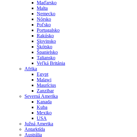
Maďarsko
Malta
Nemecko
Nórsko
Poľsko
Portugalsko
Rakúsko
Slovinsko
Škótsko
Španielsko
Taliansko
Veľká Británia
Afrika
Egypt
Malawi
Maurícius
Zanzibar
Severná Amerika
Kanada
Kuba
Mexiko
USA
Južná Amerika
Antarktída
Austrália