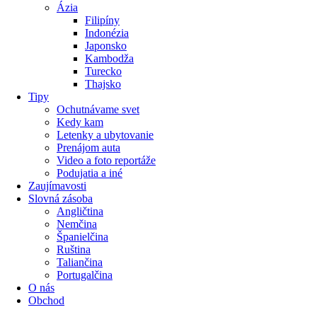
Ázia
Filipíny
Indonézia
Japonsko
Kambodža
Turecko
Thajsko
Tipy
Ochutnávame svet
Kedy kam
Letenky a ubytovanie
Prenájom auta
Video a foto reportáže
Podujatia a iné
Zaujímavosti
Slovná zásoba
Angličtina
Nemčina
Španielčina
Ruština
Taliančina
Portugalčina
O nás
Obchod