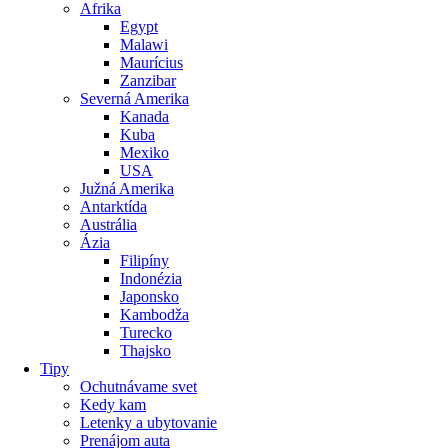
Afrika
Egypt
Malawi
Maurícius
Zanzibar
Severná Amerika
Kanada
Kuba
Mexiko
USA
Južná Amerika
Antarktída
Austrália
Ázia
Filipíny
Indonézia
Japonsko
Kambodža
Turecko
Thajsko
Tipy
Ochutnávame svet
Kedy kam
Letenky a ubytovanie
Prenájom auta