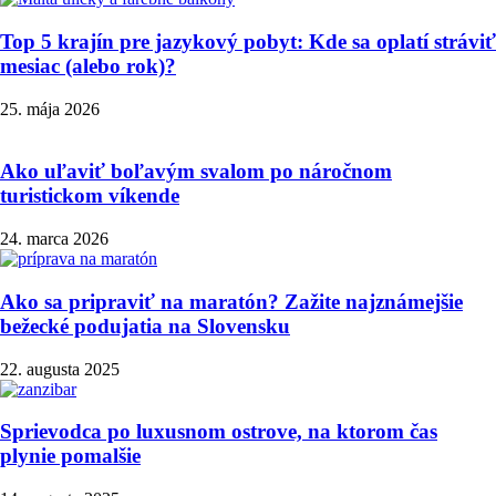
Top 5 krajín pre jazykový pobyt: Kde sa oplatí stráviť
mesiac (alebo rok)?
25. mája 2026
Ako uľaviť boľavým svalom po náročnom
turistickom víkende
24. marca 2026
Ako sa pripraviť na maratón? Zažite najznámejšie
bežecké podujatia na Slovensku
22. augusta 2025
Sprievodca po luxusnom ostrove, na ktorom čas
plynie pomalšie