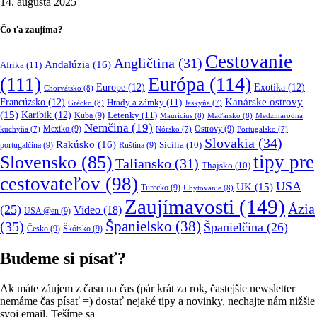
14. augusta 2025
Čo ťa zaujíma?
Cestovanie
Angličtina
(31)
Andalúzia
(16)
Afrika
(11)
Európa
(114)
(111)
Europe
(12)
Exotika
(12)
Chorvátsko
(8)
Kanárske ostrovy
Francúzsko
(12)
Hrady a zámky
(11)
Grécko
(8)
Jaskyňa
(7)
(15)
Karibik
(12)
Letenky
(11)
Kuba
(9)
Maurícius
(8)
Maďarsko
(8)
Medzinárodná
Nemčina
(19)
Mexiko
(9)
Ostrovy
(9)
kuchyňa
(7)
Nórsko
(7)
Portugalsko
(7)
Slovakia
(34)
Rakúsko
(16)
portugalčina
(9)
Ruština
(9)
Sicília
(10)
tipy pre
Slovensko
(85)
Taliansko
(31)
Thajsko
(10)
cestovateľov
(98)
USA
UK
(15)
Turecko
(9)
Ubytovanie
(8)
Zaujímavosti
(149)
Ázia
(25)
Video
(18)
USA @en
(9)
(35)
Španielsko
(38)
Španielčina
(26)
Česko
(9)
Škótsko
(9)
Budeme si písať?
Ak máte záujem z času na čas (pár krát za rok, častejšie newsletter
nemáme čas písať =) dostať nejaké tipy a novinky, nechajte nám nižšie
svoj email. Tešíme sa