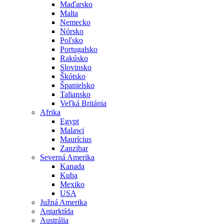
Maďarsko
Malta
Nemecko
Nórsko
Poľsko
Portugalsko
Rakúsko
Slovinsko
Škótsko
Španielsko
Taliansko
Veľká Británia
Afrika
Egypt
Malawi
Maurícius
Zanzibar
Severná Amerika
Kanada
Kuba
Mexiko
USA
Južná Amerika
Antarktída
Austrália