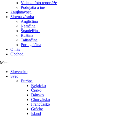
Video a foto reportáže
Podujatia a iné
Zaujímavosti
Slovná zásoba
Angličtina
Nemčina
Španielčina
Ruština
Taliančina
Portugalčina
O nás
Obchod
Menu
Slovensko
Svet
Európa
Belgicko
Česko
Dánsko
Chorvátsko
Francúzsko
Grécko
Island