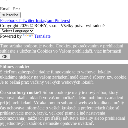
Email
subscribe
Facebook-f
Twitter
Instagram
Pinterest
Copyright 2026 © RORY, s.r.o. | Všetky práva vyhradené
Powered by
Translate
Táto stránka podporuje tvorbu Cookies, pokračovaním v prehliadaní
súhlasíte s uložením Cookies vo Vašom prehliadači.
viac informácií
OK
Súbory cookie:
S cieľom zabezpečiť riadne fungovanie tejto webovej lokality
ukladáme niekedy na vašom zariadení malé dátové súbory, tzv. cookie.
Je to bežná prax väčšiny veľkých webových lokalít.
Čo sú súbory cookie?
Súbor cookie je malý textový súbor, ktorý
webová lokalita ukladá vo vašom počítači alebo mobilnom zariadení
pri jej prehliadaní. Vďaka tomuto súboru si webová lokalita na určitý
čas uchováva informácie o vašich krokoch a preferenciách (ako sú
prihlasovacie meno, jazyk, veľkosť písma a iné nastavenia
zobrazovania), takže ich pri ďalšej návšteve lokality alebo prehliadaní
jej jednotlivých stránok nemusíte opätovne uvádzať.