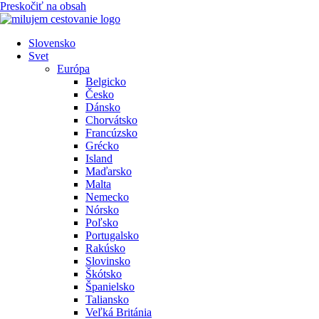
Preskočiť na obsah
Slovensko
Svet
Európa
Belgicko
Česko
Dánsko
Chorvátsko
Francúzsko
Grécko
Island
Maďarsko
Malta
Nemecko
Nórsko
Poľsko
Portugalsko
Rakúsko
Slovinsko
Škótsko
Španielsko
Taliansko
Veľká Británia