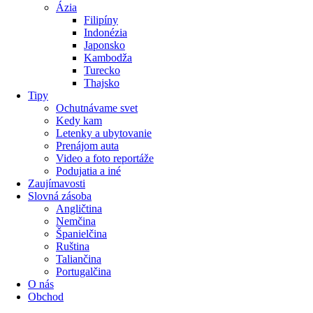
Ázia
Filipíny
Indonézia
Japonsko
Kambodža
Turecko
Thajsko
Tipy
Ochutnávame svet
Kedy kam
Letenky a ubytovanie
Prenájom auta
Video a foto reportáže
Podujatia a iné
Zaujímavosti
Slovná zásoba
Angličtina
Nemčina
Španielčina
Ruština
Taliančina
Portugalčina
O nás
Obchod