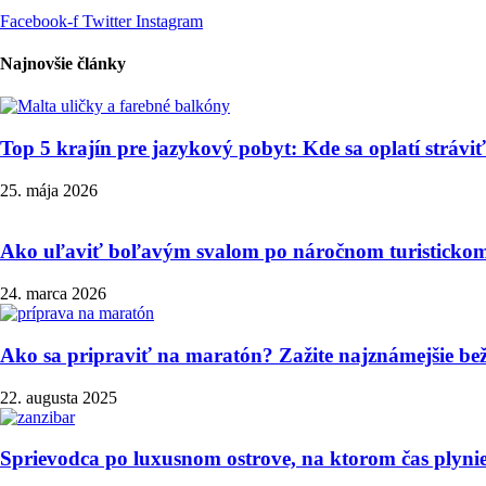
Facebook-f
Twitter
Instagram
Najnovšie články
Top 5 krajín pre jazykový pobyt: Kde sa oplatí stráviť
25. mája 2026
Ako uľaviť boľavým svalom po náročnom turistickom
24. marca 2026
Ako sa pripraviť na maratón? Zažite najznámejšie be
22. augusta 2025
Sprievodca po luxusnom ostrove, na ktorom čas plyni