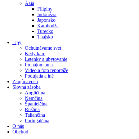
Ázia
Filipíny
Indonézia
Japonsko
Kambodža
Turecko
Thajsko
Tipy
Ochutnávame svet
Kedy kam
Letenky a ubytovanie
Prenájom auta
Video a foto reportáže
Podujatia a iné
Zaujímavosti
Slovná zásoba
Angličtina
Nemčina
Španielčina
Ruština
Taliančina
Portugalčina
O nás
Obchod