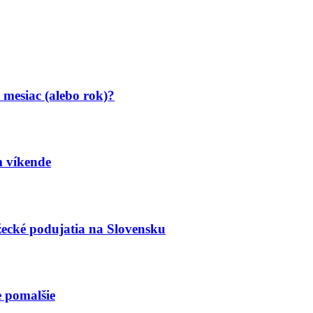
 mesiac (alebo rok)?
 víkende
žecké podujatia na Slovensku
e pomalšie