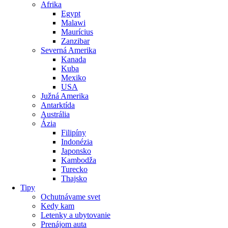
Afrika
Egypt
Malawi
Maurícius
Zanzibar
Severná Amerika
Kanada
Kuba
Mexiko
USA
Južná Amerika
Antarktída
Austrália
Ázia
Filipíny
Indonézia
Japonsko
Kambodža
Turecko
Thajsko
Tipy
Ochutnávame svet
Kedy kam
Letenky a ubytovanie
Prenájom auta