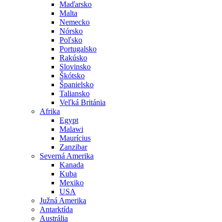
Maďarsko
Malta
Nemecko
Nórsko
Poľsko
Portugalsko
Rakúsko
Slovinsko
Škótsko
Španielsko
Taliansko
Veľká Británia
Afrika
Egypt
Malawi
Maurícius
Zanzibar
Severná Amerika
Kanada
Kuba
Mexiko
USA
Južná Amerika
Antarktída
Austrália