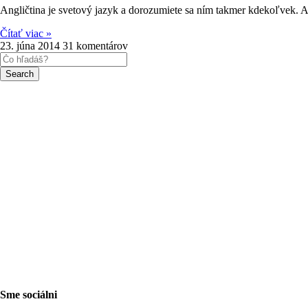
Angličtina je svetový jazyk a dorozumiete sa ním takmer kdekoľvek. 
Čítať viac »
23. júna 2014
31 komentárov
Search
Sme sociálni