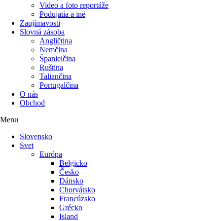
Video a foto reportáže
Podujatia a iné
Zaujímavosti
Slovná zásoba
Angličtina
Nemčina
Španielčina
Ruština
Taliančina
Portugalčina
O nás
Obchod
Menu
Slovensko
Svet
Európa
Belgicko
Česko
Dánsko
Chorvátsko
Francúzsko
Grécko
Island