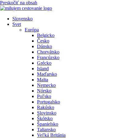
Preskočiť na obsah
Slovensko
Svet
Európa
Belgicko
Česko
Dánsko
Chorvátsko
Francúzsko
Grécko
Island
Maďarsko
Malta
Nemecko
Nórsko
Poľsko
Portugalsko
Rakúsko
Slovinsko
Škótsko
Španielsko
Taliansko
Veľká Británia