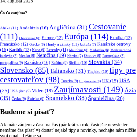
14. augusta 2025
Čo ťa zaujíma?
Cestovanie
Angličtina
(31)
Andalúzia
(16)
Afrika
(11)
Európa
(114)
(111)
Europe
(12)
Exotika
(12)
Chorvátsko
(8)
Kanárske ostrovy
Francúzsko
(12)
Hrady a zámky
(11)
Grécko
(8)
Jaskyňa
(7)
(15)
Karibik
(12)
Letenky
(11)
Kuba
(9)
Maurícius
(8)
Maďarsko
(8)
Medzinárodná
Nemčina
(19)
Mexiko
(9)
Ostrovy
(9)
kuchyňa
(7)
Nórsko
(7)
Portugalsko
(7)
Slovakia
(34)
Rakúsko
(16)
portugalčina
(9)
Ruština
(9)
Sicília
(10)
tipy pre
Slovensko
(85)
Taliansko
(31)
Thajsko
(10)
cestovateľov
(98)
USA
UK
(15)
Turecko
(9)
Ubytovanie
(8)
Zaujímavosti
(149)
Ázia
(25)
Video
(18)
USA @en
(9)
(35)
Španielsko
(38)
Španielčina
(26)
Česko
(9)
Škótsko
(9)
Budeme si písať?
Ak máte záujem z času na čas (pár krát za rok, častejšie newsletter
nemáme čas písať =) dostať nejaké tipy a novinky, nechajte nám nižšie
svoj email. Tešíme sa