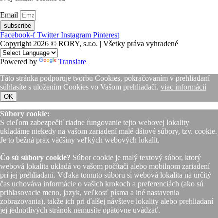
Email
subscribe
Facebook-f
Twitter
Instagram
Pinterest
Copyright 2026 © RORY, s.r.o. | Všetky práva vyhradené
Powered by
Translate
Táto stránka podporuje tvorbu Cookies, pokračovaním v prehliadaní
súhlasíte s uložením Cookies vo Vašom prehliadači.
viac informácií
OK
Súbory cookie:
S cieľom zabezpečiť riadne fungovanie tejto webovej lokality
ukladáme niekedy na vašom zariadení malé dátové súbory, tzv. cookie.
Je to bežná prax väčšiny veľkých webových lokalít.
Čo sú súbory cookie?
Súbor cookie je malý textový súbor, ktorý
webová lokalita ukladá vo vašom počítači alebo mobilnom zariadení
pri jej prehliadaní. Vďaka tomuto súboru si webová lokalita na určitý
čas uchováva informácie o vašich krokoch a preferenciách (ako sú
prihlasovacie meno, jazyk, veľkosť písma a iné nastavenia
zobrazovania), takže ich pri ďalšej návšteve lokality alebo prehliadaní
jej jednotlivých stránok nemusíte opätovne uvádzať.