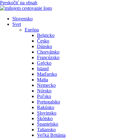
Preskočiť na obsah
Slovensko
Svet
Európa
Belgicko
Česko
Dánsko
Chorvátsko
Francúzsko
Grécko
Island
Maďarsko
Malta
Nemecko
Nórsko
Poľsko
Portugalsko
Rakúsko
Slovinsko
Škótsko
Španielsko
Taliansko
Veľká Británia