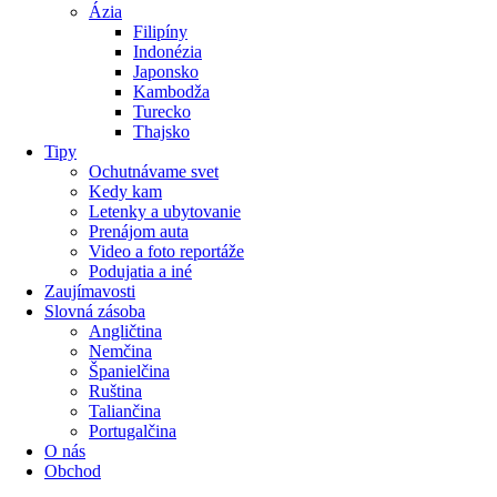
Ázia
Filipíny
Indonézia
Japonsko
Kambodža
Turecko
Thajsko
Tipy
Ochutnávame svet
Kedy kam
Letenky a ubytovanie
Prenájom auta
Video a foto reportáže
Podujatia a iné
Zaujímavosti
Slovná zásoba
Angličtina
Nemčina
Španielčina
Ruština
Taliančina
Portugalčina
O nás
Obchod