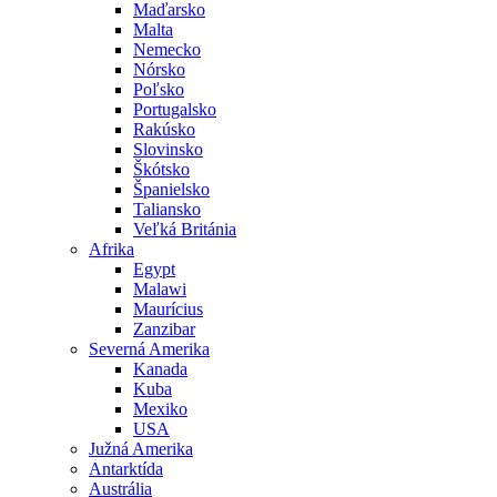
Maďarsko
Malta
Nemecko
Nórsko
Poľsko
Portugalsko
Rakúsko
Slovinsko
Škótsko
Španielsko
Taliansko
Veľká Británia
Afrika
Egypt
Malawi
Maurícius
Zanzibar
Severná Amerika
Kanada
Kuba
Mexiko
USA
Južná Amerika
Antarktída
Austrália