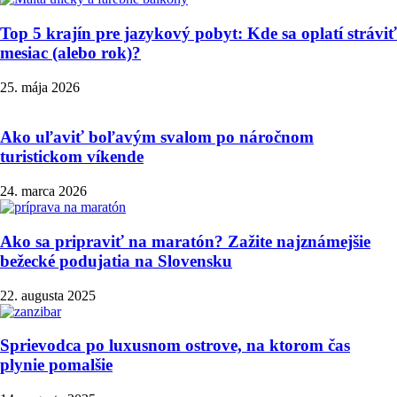
Top 5 krajín pre jazykový pobyt: Kde sa oplatí stráviť
mesiac (alebo rok)?
25. mája 2026
Ako uľaviť boľavým svalom po náročnom
turistickom víkende
24. marca 2026
Ako sa pripraviť na maratón? Zažite najznámejšie
bežecké podujatia na Slovensku
22. augusta 2025
Sprievodca po luxusnom ostrove, na ktorom čas
plynie pomalšie