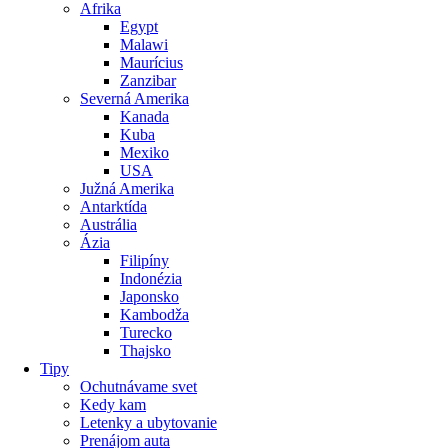
Afrika
Egypt
Malawi
Maurícius
Zanzibar
Severná Amerika
Kanada
Kuba
Mexiko
USA
Južná Amerika
Antarktída
Austrália
Ázia
Filipíny
Indonézia
Japonsko
Kambodža
Turecko
Thajsko
Tipy
Ochutnávame svet
Kedy kam
Letenky a ubytovanie
Prenájom auta