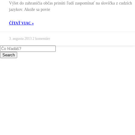
Výlet do zahraničia občas prinúti ľudí zaspomínať na slovíčka z cudzích
jazykov. Akože sa povie
ČÍTAŤ VIAC »
3. augusta 2013
2 komentáre
Search