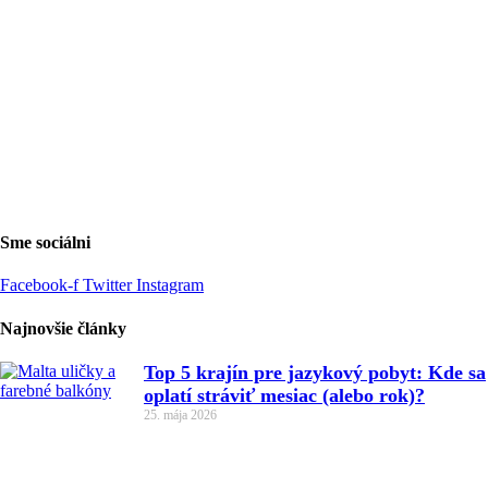
Sme sociálni
Facebook-f
Twitter
Instagram
Najnovšie články
Top 5 krajín pre jazykový pobyt: Kde sa
oplatí stráviť mesiac (alebo rok)?
25. mája 2026