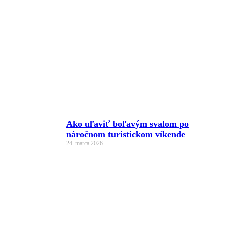
Ako uľaviť boľavým svalom po
náročnom turistickom víkende
24. marca 2026