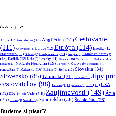
Čo ťa zaujíma?
Cestovanie
Angličtina
(31)
Andalúzia
(16)
Afrika
(11)
Európa
(114)
(111)
Europe
(12)
Exotika
(12)
Chorvátsko
(8)
Kanárske ostrovy
Francúzsko
(12)
Hrady a zámky
(11)
Grécko
(8)
Jaskyňa
(7)
(15)
Karibik
(12)
Letenky
(11)
Kuba
(9)
Maurícius
(8)
Maďarsko
(8)
Medzinárodná
Nemčina
(19)
Mexiko
(9)
Ostrovy
(9)
kuchyňa
(7)
Nórsko
(7)
Portugalsko
(7)
Slovakia
(34)
Rakúsko
(16)
portugalčina
(9)
Ruština
(9)
Sicília
(10)
tipy pre
Slovensko
(85)
Taliansko
(31)
Thajsko
(10)
cestovateľov
(98)
USA
UK
(15)
Turecko
(9)
Ubytovanie
(8)
Zaujímavosti
(149)
Ázia
(25)
Video
(18)
USA @en
(9)
(35)
Španielsko
(38)
Španielčina
(26)
Česko
(9)
Škótsko
(9)
Budeme si písať?