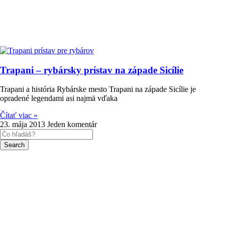
Trapani – rybársky prístav na západe Sicílie
Trapani a história Rybárske mesto Trapani na západe Sicílie je
opradené legendami asi najmä vďaka
Čítať viac »
23. mája 2013
Jeden komentár
Search