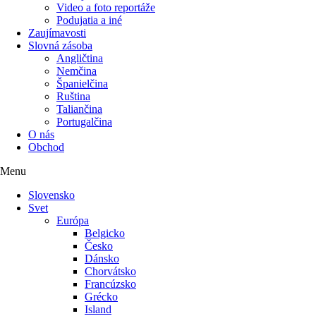
Video a foto reportáže
Podujatia a iné
Zaujímavosti
Slovná zásoba
Angličtina
Nemčina
Španielčina
Ruština
Taliančina
Portugalčina
O nás
Obchod
Menu
Slovensko
Svet
Európa
Belgicko
Česko
Dánsko
Chorvátsko
Francúzsko
Grécko
Island