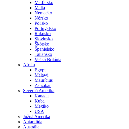
Maďarsko
Malta
Nemecko
Nórsko
Poľsko
Portugalsko
Rakúsko
Slovinsko
Škótsko
Španielsko
Taliansko
Veľká Británia
Afrika
Egypt
Malawi
Maurícius
Zanzibar
Severná Amerika
Kanada
Kuba
Mexiko
USA
Južná Amerika
Antarktída
Austrália