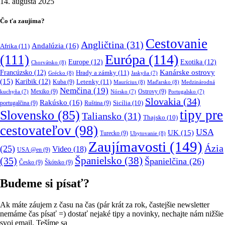
14. augusta 2025
Čo ťa zaujíma?
Cestovanie
Angličtina
(31)
Andalúzia
(16)
Afrika
(11)
Európa
(114)
(111)
Europe
(12)
Exotika
(12)
Chorvátsko
(8)
Kanárske ostrovy
Francúzsko
(12)
Hrady a zámky
(11)
Grécko
(8)
Jaskyňa
(7)
(15)
Karibik
(12)
Letenky
(11)
Kuba
(9)
Maurícius
(8)
Maďarsko
(8)
Medzinárodná
Nemčina
(19)
Mexiko
(9)
Ostrovy
(9)
kuchyňa
(7)
Nórsko
(7)
Portugalsko
(7)
Slovakia
(34)
Rakúsko
(16)
portugalčina
(9)
Ruština
(9)
Sicília
(10)
tipy pre
Slovensko
(85)
Taliansko
(31)
Thajsko
(10)
cestovateľov
(98)
USA
UK
(15)
Turecko
(9)
Ubytovanie
(8)
Zaujímavosti
(149)
Ázia
(25)
Video
(18)
USA @en
(9)
(35)
Španielsko
(38)
Španielčina
(26)
Česko
(9)
Škótsko
(9)
Budeme si písať?
Ak máte záujem z času na čas (pár krát za rok, častejšie newsletter
nemáme čas písať =) dostať nejaké tipy a novinky, nechajte nám nižšie
svoj email. Tešíme sa