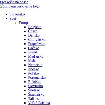
Preskočiť na obsah
Slovensko
Svet
Európa
Belgicko
Česko
Dánsko
Chorvátsko
Francúzsko
Grécko
Island
Maďarsko
Malta
Nemecko
Nórsko
Poľsko
Portugalsko
Rakúsko
Slovinsko
Škótsko
Španielsko
Taliansko
Veľká Británia