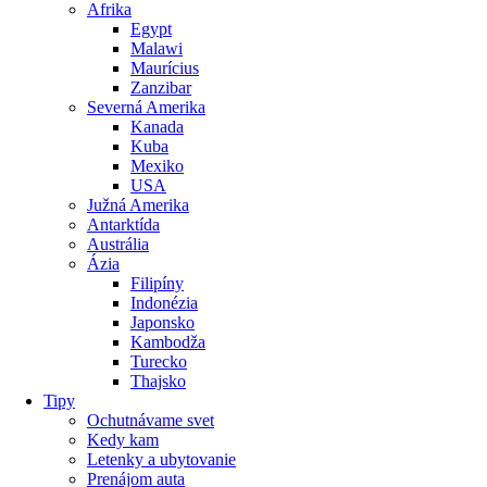
Afrika
Egypt
Malawi
Maurícius
Zanzibar
Severná Amerika
Kanada
Kuba
Mexiko
USA
Južná Amerika
Antarktída
Austrália
Ázia
Filipíny
Indonézia
Japonsko
Kambodža
Turecko
Thajsko
Tipy
Ochutnávame svet
Kedy kam
Letenky a ubytovanie
Prenájom auta