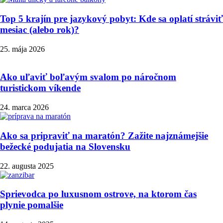
Top 5 krajín pre jazykový pobyt: Kde sa oplatí stráviť
mesiac (alebo rok)?
25. mája 2026
Ako uľaviť boľavým svalom po náročnom
turistickom víkende
24. marca 2026
Ako sa pripraviť na maratón? Zažite najznámejšie
bežecké podujatia na Slovensku
22. augusta 2025
Sprievodca po luxusnom ostrove, na ktorom čas
plynie pomalšie