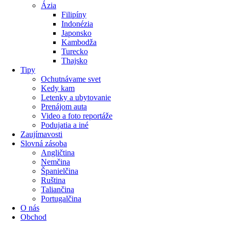
Ázia
Filipíny
Indonézia
Japonsko
Kambodža
Turecko
Thajsko
Tipy
Ochutnávame svet
Kedy kam
Letenky a ubytovanie
Prenájom auta
Video a foto reportáže
Podujatia a iné
Zaujímavosti
Slovná zásoba
Angličtina
Nemčina
Španielčina
Ruština
Taliančina
Portugalčina
O nás
Obchod