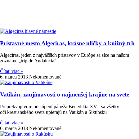
Prístavné mesto Algeciras, krásne uličky a knižný trh
Algeciras, jeden z najväčších prístavov v Európe sa síce na našom
zozname „trip de Andalucia“
Čítať viac »
6. marca 2013
Nekomentované
Vatikán, zaujímavosti o najmenšej krajine na svete
Po prekvapivom odstúpení pápeža Benedikta XVI. sa všetky
oči kresťanského sveta upierajú na Vatikán a Sixtínsku
Čítať viac »
6. marca 2013
Nekomentované