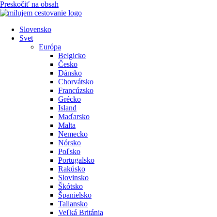
Preskočiť na obsah
Slovensko
Svet
Európa
Belgicko
Česko
Dánsko
Chorvátsko
Francúzsko
Grécko
Island
Maďarsko
Malta
Nemecko
Nórsko
Poľsko
Portugalsko
Rakúsko
Slovinsko
Škótsko
Španielsko
Taliansko
Veľká Británia