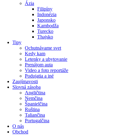
Ázia
Filipíny
Indonézia
Japonsko
Kambodža
Turecko
Thajsko
Tipy
Ochutnávame svet
Kedy kam
Letenky a ubytovanie
Prenájom auta
Video a foto reportáže
Podujatia a iné
Zaujímavosti
Slovná zásoba
Angličtina
Nemčina
Španielčina
Ruština
Taliančina
Portugalčina
O nás
Obchod