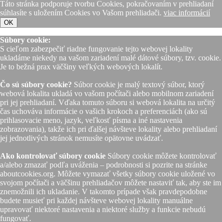
Táto stránka podporuje tvorbu Cookies, pokračovaním v prehliadaní
súhlasíte s uložením Cookies vo Vašom prehliadači.
viac informácií
OK
Súbory cookie:
S cieľom zabezpečiť riadne fungovanie tejto webovej lokality
ukladáme niekedy na vašom zariadení malé dátové súbory, tzv. cookie.
Je to bežná prax väčšiny veľkých webových lokalít.
Čo sú súbory cookie?
Súbor cookie je malý textový súbor, ktorý
webová lokalita ukladá vo vašom počítači alebo mobilnom zariadení
pri jej prehliadaní. Vďaka tomuto súboru si webová lokalita na určitý
čas uchováva informácie o vašich krokoch a preferenciách (ako sú
prihlasovacie meno, jazyk, veľkosť písma a iné nastavenia
zobrazovania), takže ich pri ďalšej návšteve lokality alebo prehliadaní
jej jednotlivých stránok nemusíte opätovne uvádzať.
Ako kontrolovať súbory cookie
Súbory cookie môžete kontrolovať
a/alebo zmazať podľa uváženia – podrobnosti si pozrite na stránke
aboutcookies.org. Môžete vymazať všetky súbory cookie uložené vo
svojom počítači a väčšinu prehliadačov môžete nastaviť tak, aby ste im
znemožnili ich ukladanie. V takomto prípade však pravdepodobne
budete musieť pri každej návšteve webovej lokality manuálne
upravovať niektoré nastavenia a niektoré služby a funkcie nebudú
fungovať.