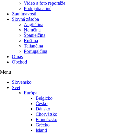
Video a foto reportáže
Podujatia a iné
Zaujímavosti
Slovná zásoba
Angličtina
Nemčina
Španielčina
Ruština
Taliančina
Portugalčina
O nás
Obchod
Menu
Slovensko
Svet
Európa
Belgicko
Česko
Dánsko
Chorvátsko
Francúzsko
Grécko
Island