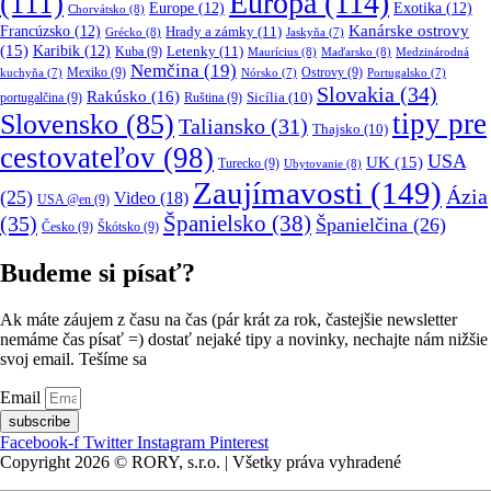
Európa
(114)
(111)
Europe
(12)
Exotika
(12)
Chorvátsko
(8)
Kanárske ostrovy
Francúzsko
(12)
Hrady a zámky
(11)
Grécko
(8)
Jaskyňa
(7)
(15)
Karibik
(12)
Letenky
(11)
Kuba
(9)
Maurícius
(8)
Maďarsko
(8)
Medzinárodná
Nemčina
(19)
Mexiko
(9)
Ostrovy
(9)
kuchyňa
(7)
Nórsko
(7)
Portugalsko
(7)
Slovakia
(34)
Rakúsko
(16)
portugalčina
(9)
Ruština
(9)
Sicília
(10)
tipy pre
Slovensko
(85)
Taliansko
(31)
Thajsko
(10)
cestovateľov
(98)
USA
UK
(15)
Turecko
(9)
Ubytovanie
(8)
Zaujímavosti
(149)
Ázia
(25)
Video
(18)
USA @en
(9)
(35)
Španielsko
(38)
Španielčina
(26)
Česko
(9)
Škótsko
(9)
Budeme si písať?
Ak máte záujem z času na čas (pár krát za rok, častejšie newsletter
nemáme čas písať =) dostať nejaké tipy a novinky, nechajte nám nižšie
svoj email. Tešíme sa
Email
subscribe
Facebook-f
Twitter
Instagram
Pinterest
Copyright 2026 © RORY, s.r.o. | Všetky práva vyhradené