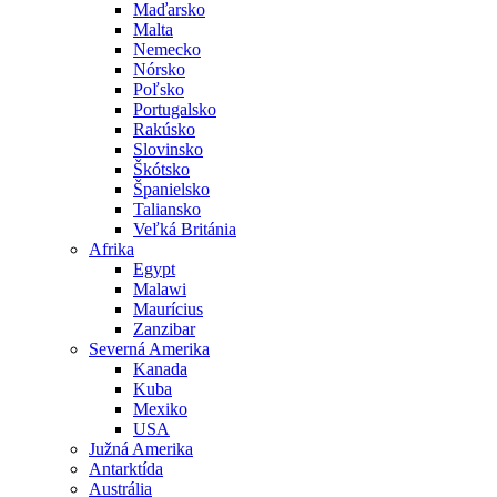
Maďarsko
Malta
Nemecko
Nórsko
Poľsko
Portugalsko
Rakúsko
Slovinsko
Škótsko
Španielsko
Taliansko
Veľká Británia
Afrika
Egypt
Malawi
Maurícius
Zanzibar
Severná Amerika
Kanada
Kuba
Mexiko
USA
Južná Amerika
Antarktída
Austrália