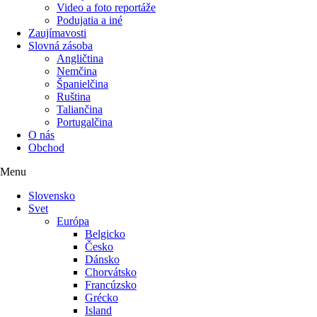
Video a foto reportáže
Podujatia a iné
Zaujímavosti
Slovná zásoba
Angličtina
Nemčina
Španielčina
Ruština
Taliančina
Portugalčina
O nás
Obchod
Menu
Slovensko
Svet
Európa
Belgicko
Česko
Dánsko
Chorvátsko
Francúzsko
Grécko
Island