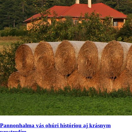
Pannonhalma vás ohúri históriou aj krásnym
prostredím