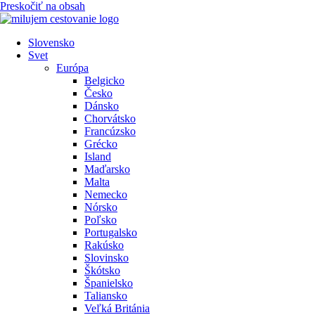
Preskočiť na obsah
Slovensko
Svet
Európa
Belgicko
Česko
Dánsko
Chorvátsko
Francúzsko
Grécko
Island
Maďarsko
Malta
Nemecko
Nórsko
Poľsko
Portugalsko
Rakúsko
Slovinsko
Škótsko
Španielsko
Taliansko
Veľká Británia