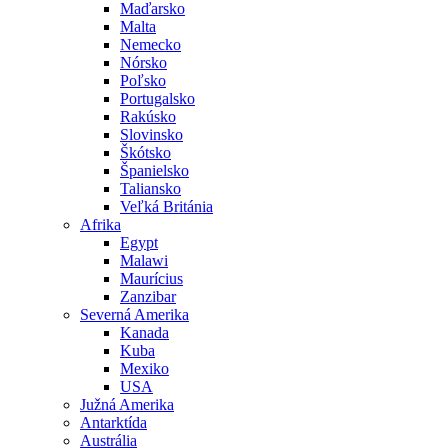
Maďarsko
Malta
Nemecko
Nórsko
Poľsko
Portugalsko
Rakúsko
Slovinsko
Škótsko
Španielsko
Taliansko
Veľká Británia
Afrika
Egypt
Malawi
Maurícius
Zanzibar
Severná Amerika
Kanada
Kuba
Mexiko
USA
Južná Amerika
Antarktída
Austrália