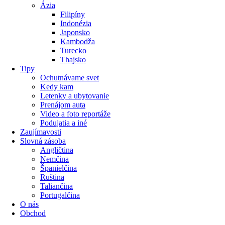
Ázia
Filipíny
Indonézia
Japonsko
Kambodža
Turecko
Thajsko
Tipy
Ochutnávame svet
Kedy kam
Letenky a ubytovanie
Prenájom auta
Video a foto reportáže
Podujatia a iné
Zaujímavosti
Slovná zásoba
Angličtina
Nemčina
Španielčina
Ruština
Taliančina
Portugalčina
O nás
Obchod