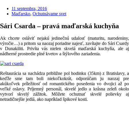
11 septembra, 2016
Maďarsko
,
Ochutnávame svet
Sári Csarda – pravá maďarská kuchyňa
Ak chcete osláviť nejakú jedinečnú udalosť (maturitu, narodeniny,
výročie…) a pritom sa naozaj poriadne najesť, zavítajte do Sári Csardy
v Dunakiliti. Privíta vás nielen skvelá maďarská kuchyňa, ale aj
nádherné prostredie plné kvetov a štýlového zariadenia.
Reštaurácia sa nachádza približne pol hodinku (35km) z Bratislavy, a
keďže sme tam boli niekoľkokrát, odporúčam ju naozaj pre
akúkoľvek príležitosť od romantického posedenia vo dvojici až po
veľké oslavy. Príjemný personál, skvelé jedlo a krásna zeleň okolo
vytvorí skvelý zážitok. Môžete ochutnať skvelé polievky aj
netradičnejšie jedlá, ako napríklad špikové kosti.