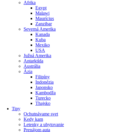
Afrika
Egypt
Malawi
Maurícius
Zanzibar
Severná Amerika
Kanada
Kuba
Mexiko
USA
Južná Amerika
Antarktída
Austrália
Ázia
Filipíny
Indonézia
Japonsko
Kambodža
Turecko
Thajsko
Tipy
Ochutnávame svet
Kedy kam
Letenky a ubytovanie
Prenájom auta