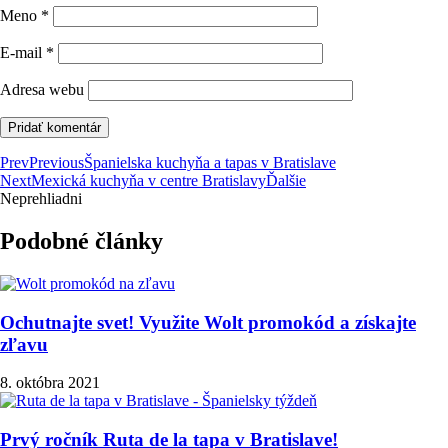
Meno
*
E-mail
*
Adresa webu
Prev
Previous
Španielska kuchyňa a tapas v Bratislave
Next
Mexická kuchyňa v centre Bratislavy
Ďalšie
Neprehliadni
Podobné články
Ochutnajte svet! Využite Wolt promokód a získajte
zľavu
8. októbra 2021
Prvý ročník Ruta de la tapa v Bratislave!