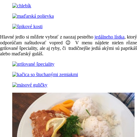
Hlavné jedlo si môžete vybrať z naozaj pestrého
jedálneho lístka
, ktor
odporúčam naštudovať vopred 😉 V menu nájdete nielen rôzne
grilované špeciality, ale aj ryby, či tradičnejšie jedlá akými sú paprikáš
alebo maďarský guláš.