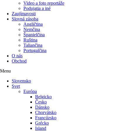
Video a foto reportáže
Podujatia a iné
Zaujímavosti
Slovná zásoba
Angličtina
Nemčina
Španielčina
Ruština
Taliančina
Portugalčina
O nás
Obchod
Menu
Slovensko
Svet
Európa
Belgicko
Česko
Dánsko
Chorvátsko
Francúzsko
Grécko
Island