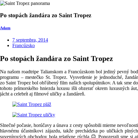
Po stopách žandára zo Saint Tropez
Adam
7 septembra, 2014
Francúzsko
Po stopách žandára zo Saint Tropez
Na našom roadtripe Talianskom a Francúzskom bol jediný pevný bod
programu – mestečko St. Tropez. Vysvetlenie je jednoduché, žandár
zo Saint Tropez bol obľúbený film našich spolupútnikov. A tak sme do
tohoto prímorského hniezda luxusu išli obzerať okrem luxusných áut,
jácht a celebrít aj filmové uličky a žandáreň.
Slnečné počasie, horúčavy a únava z cesty spôsobili mierne nevoľnosti
hlavnému účastníkovi zájazdu, takže prechádzka po uličkách plných
suvenírových obchodov bola relatívne rýchla 😉 Popozerali sme si aj