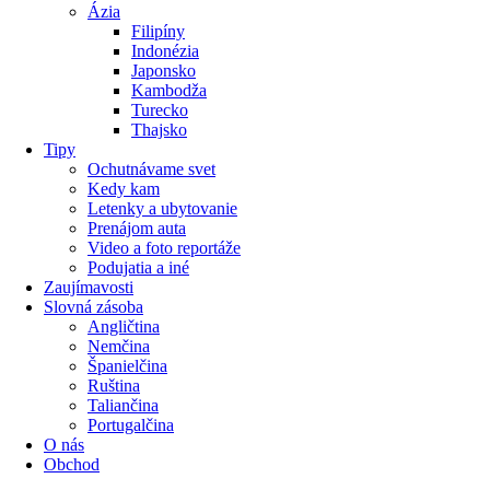
Ázia
Filipíny
Indonézia
Japonsko
Kambodža
Turecko
Thajsko
Tipy
Ochutnávame svet
Kedy kam
Letenky a ubytovanie
Prenájom auta
Video a foto reportáže
Podujatia a iné
Zaujímavosti
Slovná zásoba
Angličtina
Nemčina
Španielčina
Ruština
Taliančina
Portugalčina
O nás
Obchod