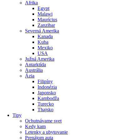
Afrika
Egypt
Malawi
Maurícius
Zanzibar
Severná Amerika
Kanada
Kuba
Mexiko
USA
Južná Amerika
Antarktída
Austrália
Ázia
Filipíny
Indonézia
Japonsko
Kambodža
Turecko
Thajsko
Tipy
Ochutnávame svet
Kedy kam
Letenky a ubytovanie
Prenájom auta