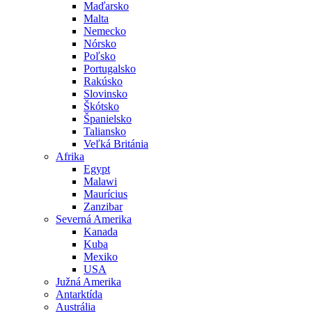
Maďarsko
Malta
Nemecko
Nórsko
Poľsko
Portugalsko
Rakúsko
Slovinsko
Škótsko
Španielsko
Taliansko
Veľká Británia
Afrika
Egypt
Malawi
Maurícius
Zanzibar
Severná Amerika
Kanada
Kuba
Mexiko
USA
Južná Amerika
Antarktída
Austrália