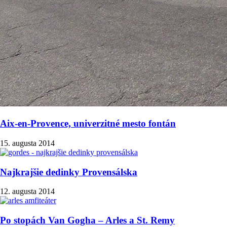
Aix-en-Provence, univerzitné mesto fontán
15. augusta 2014
Najkrajšie dedinky Provensálska
12. augusta 2014
Po stopách Van Gogha – Arles a St. Remy