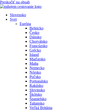
Preskočiť na obsah
Slovensko
Svet
Európa
Belgicko
Česko
Dánsko
Chorvátsko
Francúzsko
Grécko
Island
Maďarsko
Malta
Nemecko
Nórsko
Poľsko
Portugalsko
Rakúsko
Slovinsko
Škótsko
Španielsko
Taliansko
Veľká Británia