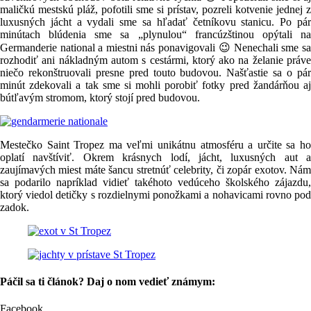
maličkú mestskú pláž, pofotili sme si prístav, pozreli kotvenie jednej z
luxusných jácht a vydali sme sa hľadať četníkovu stanicu. Po pár
minútach blúdenia sme sa „plynulou“ francúzštinou opýtali na
Germanderie national a miestni nás ponavigovali 😉 Nenechali sme sa
rozhodiť ani nákladným autom s cestármi, ktorý ako na želanie práve
niečo rekonštruovali presne pred touto budovou. Našťastie sa o pár
minút zdekovali a tak sme si mohli porobiť fotky pred žandárňou aj
bútľavým stromom, ktorý stojí pred budovou.
Mestečko Saint Tropez ma veľmi unikátnu atmosféru a určite sa ho
oplatí navštíviť. Okrem krásnych lodí, jácht, luxusných aut a
zaujímavých miest máte šancu stretnúť celebrity, či zopár exotov. Nám
sa podarilo napríklad vidieť takéhoto vedúceho školského zájazdu,
ktorý viedol detičky s rozdielnymi ponožkami a nohavicami rovno pod
zadok.
Páčil sa ti článok? Daj o nom vedieť známym:
Facebook