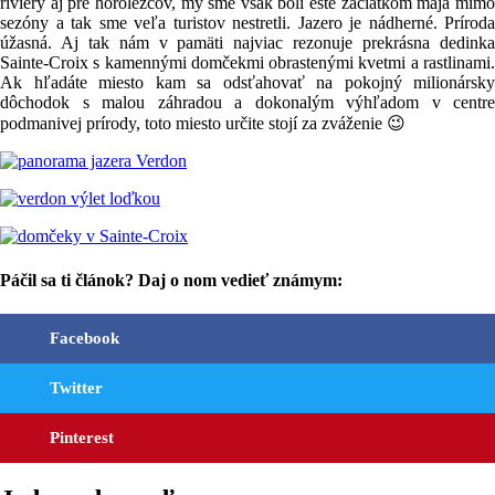
riviéry aj pre horolezcov, my sme však boli ešte začiatkom mája mimo
sezóny a tak sme veľa turistov nestretli. Jazero je nádherné. Príroda
úžasná. Aj tak nám v pamäti najviac rezonuje prekrásna dedinka
Sainte-Croix s kamennými domčekmi obrastenými kvetmi a rastlinami.
Ak hľadáte miesto kam sa odsťahovať na pokojný milionársky
dôchodok s malou záhradou a dokonalým výhľadom v centre
podmanivej prírody, toto miesto určite stojí za zváženie 😉
Páčil sa ti článok? Daj o nom vedieť známym:
Facebook
Twitter
Pinterest