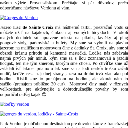
našom výlete Provensálskom. Prečítajte si pár dôvodov, prečo
odporúčame návštevu Verdonu aj vám.
Jazero
Lac de Sainte-Croix
má nádhernú farbu, priezračnú vodu s
môžete užiť na kajakoch, člnkoch aj vodných bicykloch. V okolí
malých dediniek sú upravené miesta na piknik, lavičky aj ping
pongové stoly, parkoviská a bufety. My sme sa vybrali na plavbu
jazerom na maličkom motorovom člne z dedinky St. Croix, aby sme si
obzreli krásnu prírodu aj kamenné mestečká. Loďka nás zabávala
najmä prvých pár minút, kým sme sa s ňou zoznamovali a jazdili
hocijak, len nie tým smerom, ktorým sme chceli. Po chvíľke sme už
zvládali ísť takmer priamo a tak sme sa na lodi neskôr trošku začali
nudiť, keďže cesta z jednej strany jazera na druhú trvá viac ako pol
hodinu. Riskli sme to prenájmom na hodinu, ale akurát nám to
stačilo (prenájom približne 30 eur). Motorové člny majú v rôznych
veľkostiach, pre aktívnejšie a dobrodružnejšie povahy by som
odporúčal radšej kajak 😉
Park Verdon je obľúbenou destináciou pre dovolenkárov z francúzskej