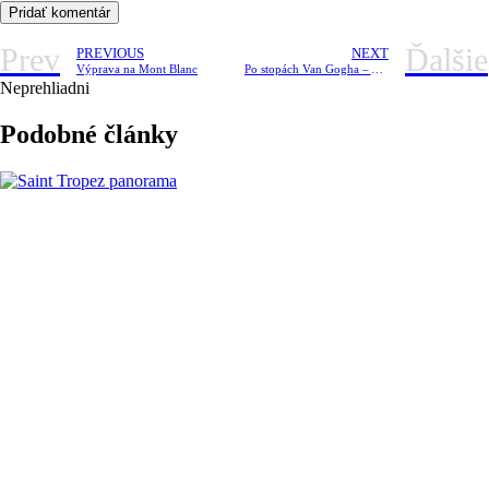
Prev
Ďalšie
PREVIOUS
NEXT
Výprava na Mont Blanc
Po stopách Van Gogha – Arles a St. Remy
Neprehliadni
Podobné články