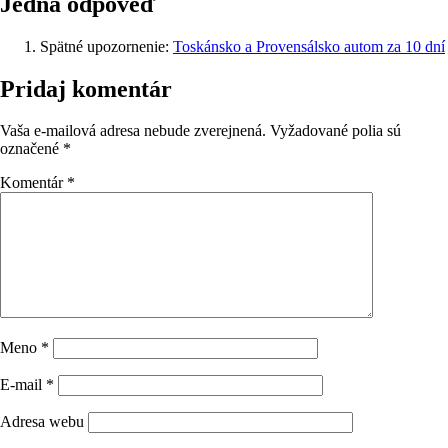
Jedna odpoveď
Spätné upozornenie:
Toskánsko a Provensálsko autom za 10 dní
Pridaj komentár
Vaša e-mailová adresa nebude zverejnená.
Vyžadované polia sú
označené
*
Komentár
*
Meno
*
E-mail
*
Adresa webu