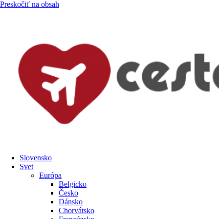
Preskočiť na obsah
Slovensko
Svet
Európa
Belgicko
Česko
Dánsko
Chorvátsko