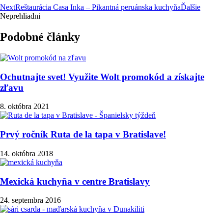
Next
Reštaurácia Casa Inka – Pikantná peruánska kuchyňa
Ďalšie
Neprehliadni
Podobné články
Ochutnajte svet! Využite Wolt promokód a získajte
zľavu
8. októbra 2021
Prvý ročník Ruta de la tapa v Bratislave!
14. októbra 2018
Mexická kuchyňa v centre Bratislavy
24. septembra 2016