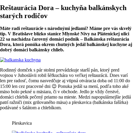
Reštaurácia Dora – kuchyňa balkánskych
starých rodičov
Máte radi reštaurácie s národnými jedlami? Máme pre vás skvelý
tip. V Bratislave blízko stanice Mlynské Nivy na Plátenickej ulici
22 sa nachádza čarovný domáci podnik – Balkánska reštaurácia
Dora, ktorá ponúka okrem chutných jedál balkánskej kuchyne aj
dobrý domáci balkánsky chlieb.
Rodinný domček s pár stolmi prevádzkuje starší pán, ktorý pred
vojnou v Juhoslávii robil šéfkuchára vo veľkej reštaurácii. Dnes varí
len pre radosť, čomu nasvedčuje aj vtipná otváracia doba od 11:00 do
15:00 len cez pracovné dni 😉 Ponuka jedál sa mení, podľa toho aké
mäso bolo pekné u mäsiara, či v obchode. Jedlo je vždy čerstvé,
domáci chlebík pečený priamo na mieste. Medzi napopulárnejšie jedlá
patrí ražniči (mix grilovaného mäsa) a pleskavica (balkánska fašírka)
podávané s šalátom a chlebíkom.
Pleskavica