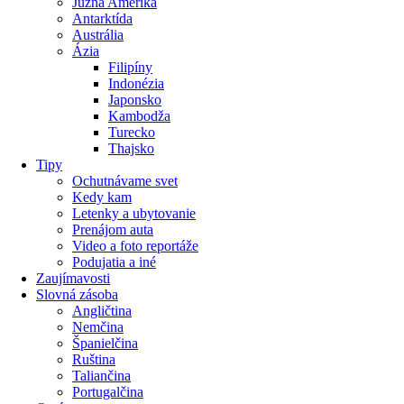
Južná Amerika
Antarktída
Austrália
Ázia
Filipíny
Indonézia
Japonsko
Kambodža
Turecko
Thajsko
Tipy
Ochutnávame svet
Kedy kam
Letenky a ubytovanie
Prenájom auta
Video a foto reportáže
Podujatia a iné
Zaujímavosti
Slovná zásoba
Angličtina
Nemčina
Španielčina
Ruština
Taliančina
Portugalčina