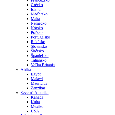
Francúzsko
Grécko
Island
Maďarsko
Malta
Nemecko
Nórsko
Poľsko
Portugalsko
Rakúsko
Slovinsko
Škótsko
Španielsko
Taliansko
Veľká Británia
Afrika
Egypt
Malawi
Maurícius
Zanzibar
Severná Amerika
Kanada
Kuba
Mexiko
USA