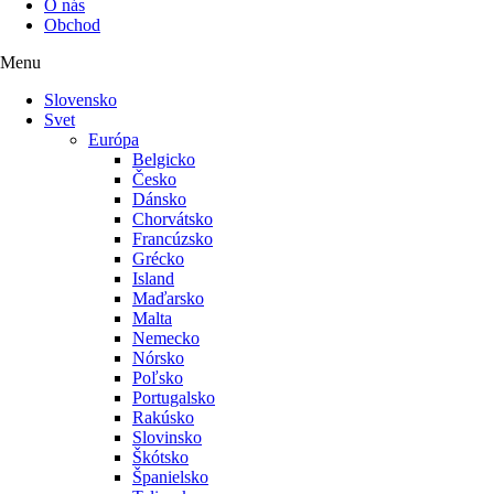
O nás
Obchod
Menu
Slovensko
Svet
Európa
Belgicko
Česko
Dánsko
Chorvátsko
Francúzsko
Grécko
Island
Maďarsko
Malta
Nemecko
Nórsko
Poľsko
Portugalsko
Rakúsko
Slovinsko
Škótsko
Španielsko