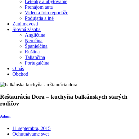
Letenky a ubytovanie
Prenájom auta
Video a foto reportáže
Podujatia a iné
Zaujímavosti
Slovná zásoba
Angličtina
Nemčina
Španielčina
Ruština
Taliančina
Portugalčina
O nás
Obchod
Reštaurácia Dora – kuchyňa balkánskych starých
rodičov
Adam
11 septembra, 2015
Ochutnávame svet