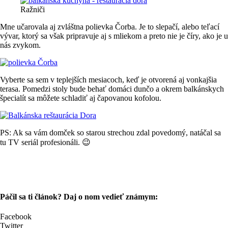
Ražniči
Mne učarovala aj zvláštna polievka Čorba. Je to slepačí, alebo teľací
vývar, ktorý sa však pripravuje aj s mliekom a preto nie je číry, ako je u
nás zvykom.
Vyberte sa sem v teplejších mesiacoch, keď je otvorená aj vonkajšia
terasa. Pomedzi stoly bude behať domáci dunčo a okrem balkánskych
špecialít sa môžete schladiť aj čapovanou kofolou.
PS: Ak sa vám domček so starou strechou zdal povedomý, natáčal sa
tu TV seriál profesionáli. 😉
Páčil sa ti článok? Daj o nom vedieť známym:
Facebook
Twitter