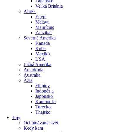
Taliansko
Veľká Británia
Afrika
Egypt
Malawi
Maurícius
Zanzibar
Severná Amerika
Kanada
Kuba
Mexiko
USA
Južná Amerika
Antarktída
Austrália
Ázia
Filipíny
Indonézia
Japonsko
Kambodža
Turecko
Thajsko
Tipy
Ochutnávame svet
Kedy kam