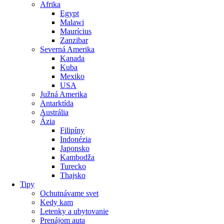
Afrika
Egypt
Malawi
Maurícius
Zanzibar
Severná Amerika
Kanada
Kuba
Mexiko
USA
Južná Amerika
Antarktída
Austrália
Ázia
Filipíny
Indonézia
Japonsko
Kambodža
Turecko
Thajsko
Tipy
Ochutnávame svet
Kedy kam
Letenky a ubytovanie
Prenájom auta