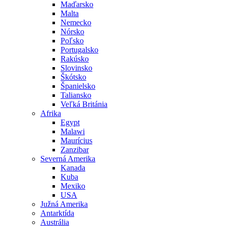
Maďarsko
Malta
Nemecko
Nórsko
Poľsko
Portugalsko
Rakúsko
Slovinsko
Škótsko
Španielsko
Taliansko
Veľká Británia
Afrika
Egypt
Malawi
Maurícius
Zanzibar
Severná Amerika
Kanada
Kuba
Mexiko
USA
Južná Amerika
Antarktída
Austrália