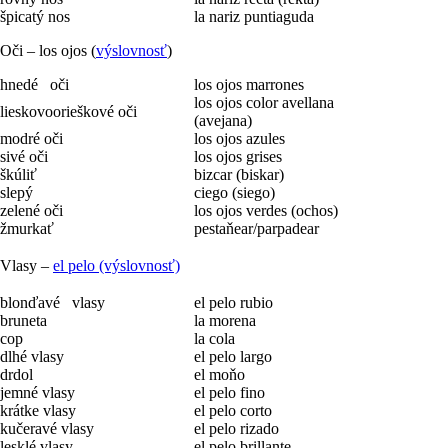
špicatý nos
la nariz puntiaguda
Oči – los ojos (
výslovnosť
)
hnedé oči
los ojos marrones
los ojos color avellana
lieskovoorieškové oči
(avejana)
modré oči
los ojos azules
sivé oči
los ojos grises
škúliť
bizcar (biskar)
slepý
ciego (siego)
zelené oči
los ojos verdes (ochos)
žmurkať
pestaňear/parpadear
Vlasy –
el pelo (výslovnosť)
blonďavé vlasy
el pelo rubio
bruneta
la morena
cop
la cola
dlhé vlasy
el pelo largo
drdol
el moňo
jemné vlasy
el pelo fino
krátke vlasy
el pelo corto
kučeravé vlasy
el pelo rizado
lesklé vlasy
el pelo brillante