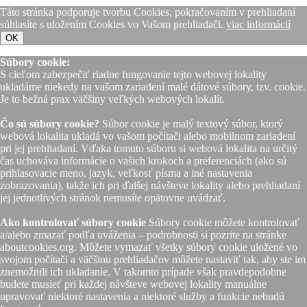
Táto stránka podporuje tvorbu Cookies, pokračovaním v prehliadaní
súhlasíte s uložením Cookies vo Vašom prehliadači.
viac informácií
OK
Súbory cookie:
S cieľom zabezpečiť riadne fungovanie tejto webovej lokality
ukladáme niekedy na vašom zariadení malé dátové súbory, tzv. cookie.
Je to bežná prax väčšiny veľkých webových lokalít.
Čo sú súbory cookie?
Súbor cookie je malý textový súbor, ktorý
webová lokalita ukladá vo vašom počítači alebo mobilnom zariadení
pri jej prehliadaní. Vďaka tomuto súboru si webová lokalita na určitý
čas uchováva informácie o vašich krokoch a preferenciách (ako sú
prihlasovacie meno, jazyk, veľkosť písma a iné nastavenia
zobrazovania), takže ich pri ďalšej návšteve lokality alebo prehliadaní
jej jednotlivých stránok nemusíte opätovne uvádzať.
Ako kontrolovať súbory cookie
Súbory cookie môžete kontrolovať
a/alebo zmazať podľa uváženia – podrobnosti si pozrite na stránke
aboutcookies.org. Môžete vymazať všetky súbory cookie uložené vo
svojom počítači a väčšinu prehliadačov môžete nastaviť tak, aby ste im
znemožnili ich ukladanie. V takomto prípade však pravdepodobne
budete musieť pri každej návšteve webovej lokality manuálne
upravovať niektoré nastavenia a niektoré služby a funkcie nebudú