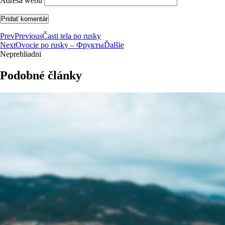
Adresa webu
Prev
Previous
Časti tela po rusky
Next
Ovocie po rusky – Фрукты
Ďalšie
Neprehliadni
Podobné články