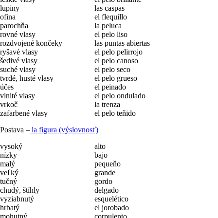
lupiny
las caspas
ofina
el flequillo
parochňa
la peluca
rovné vlasy
el pelo liso
rozdvojené končeky
las puntas abiertas
ryšavé vlasy
el pelo pelirrojo
šedivé vlasy
el pelo canoso
suché vlasy
el pelo seco
tvrdé, husté vlasy
el pelo grueso
účes
el peinado
vlnité vlasy
el pelo ondulado
vrkoč
la trenza
zafarbené vlasy
el pelo teňido
Postava –
la figura (výslovnosť)
vysoký
alto
nízky
bajo
malý
pequeňo
veľký
grande
tučný
gordo
chudý, štíhly
delgado
vyziabnutý
esquelético
hrbatý
el jorobado
mohutný
corpulento