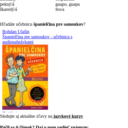
pekný/á
guapo, guapa
škaredý/á
feo/a
Hľadáte učebnicu
španielčina pre samoukov
?
Sledujte aj aktuálne zľavy na
jazykové kurzy
Páčil sa ti článok? Daj o nom vedieť známym: