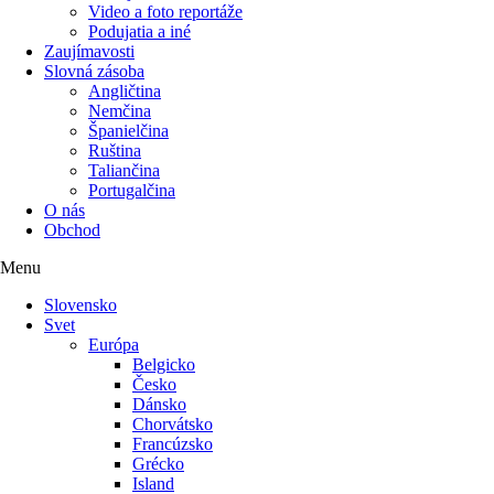
Video a foto reportáže
Podujatia a iné
Zaujímavosti
Slovná zásoba
Angličtina
Nemčina
Španielčina
Ruština
Taliančina
Portugalčina
O nás
Obchod
Menu
Slovensko
Svet
Európa
Belgicko
Česko
Dánsko
Chorvátsko
Francúzsko
Grécko
Island