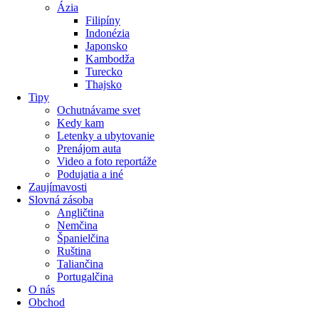
Ázia
Filipíny
Indonézia
Japonsko
Kambodža
Turecko
Thajsko
Tipy
Ochutnávame svet
Kedy kam
Letenky a ubytovanie
Prenájom auta
Video a foto reportáže
Podujatia a iné
Zaujímavosti
Slovná zásoba
Angličtina
Nemčina
Španielčina
Ruština
Taliančina
Portugalčina
O nás
Obchod