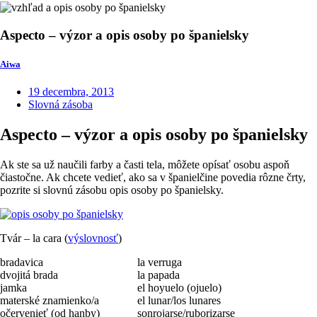
Aspecto – výzor a opis osoby po španielsky
Aiwa
19 decembra, 2013
Slovná zásoba
Aspecto – výzor a opis osoby po španielsky
Ak ste sa už naučili farby a časti tela, môžete opísať osobu aspoň
čiastočne. Ak chcete vedieť, ako sa v španielčine povedia rôzne črty,
pozrite si slovnú zásobu opis osoby po španielsky.
Tvár – la cara (
výslovnosť
)
bradavica
la verruga
dvojitá brada
la papada
jamka
el hoyuelo (ojuelo)
materské znamienko/a
el lunar/los lunares
očervenieť (od hanby)
sonrojarse/ruborizarse