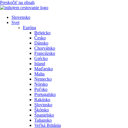
Preskočiť na obsah
Slovensko
Svet
Európa
Belgicko
Česko
Dánsko
Chorvátsko
Francúzsko
Grécko
Island
Maďarsko
Malta
Nemecko
Nórsko
Poľsko
Portugalsko
Rakúsko
Slovinsko
Škótsko
Španielsko
Taliansko
Veľká Británia