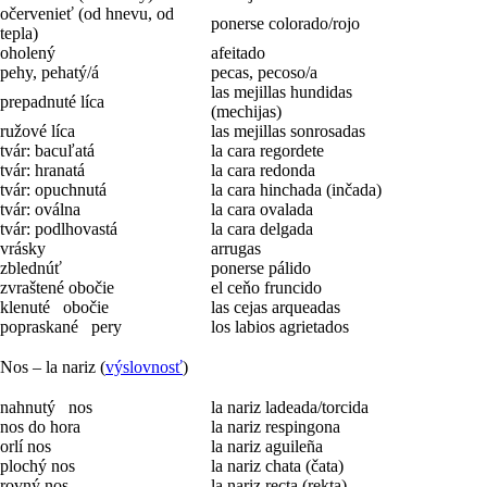
očervenieť (od hnevu, od
ponerse colorado/rojo
tepla)
oholený
afeitado
pehy, pehatý/á
pecas, pecoso/a
las mejillas hundidas
prepadnuté líca
(mechijas)
ružové líca
las mejillas sonrosadas
tvár: bacuľatá
la cara regordete
tvár: hranatá
la cara redonda
tvár: opuchnutá
la cara hinchada (inčada)
tvár: oválna
la cara ovalada
tvár: podlhovastá
la cara delgada
vrásky
arrugas
zblednúť
ponerse pálido
zvraštené obočie
el ceňo fruncido
klenuté obočie
las cejas arqueadas
popraskané pery
los labios agrietados
Nos – la nariz (
výslovnosť
)
nahnutý nos
la nariz ladeada/torcida
nos do hora
la nariz respingona
orlí nos
la nariz aguileña
plochý nos
la nariz chata (čata)
rovný nos
la nariz recta (rekta)