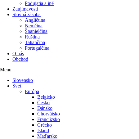
Podujatia a iné
Zaujímavosti
Slovná zásoba
Angličtina
Nemčina
Španielčina
Ruština
Taliančina
Portugalčina
O nás
Obchod
Menu
Slovensko
Svet
Európa
Belgicko
Česko
Dánsko
Chorvátsko
Francúzsko
Grécko
Island
Maďarsko