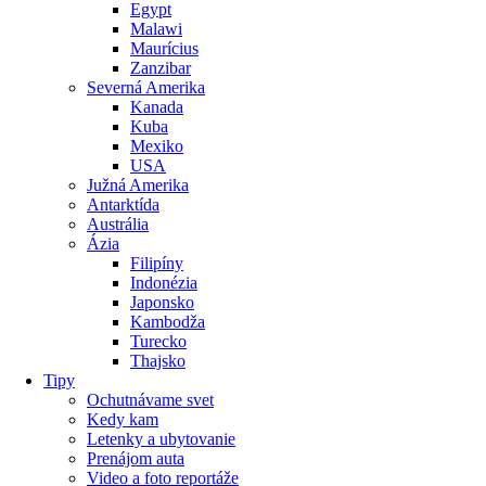
Egypt
Malawi
Maurícius
Zanzibar
Severná Amerika
Kanada
Kuba
Mexiko
USA
Južná Amerika
Antarktída
Austrália
Ázia
Filipíny
Indonézia
Japonsko
Kambodža
Turecko
Thajsko
Tipy
Ochutnávame svet
Kedy kam
Letenky a ubytovanie
Prenájom auta
Video a foto reportáže