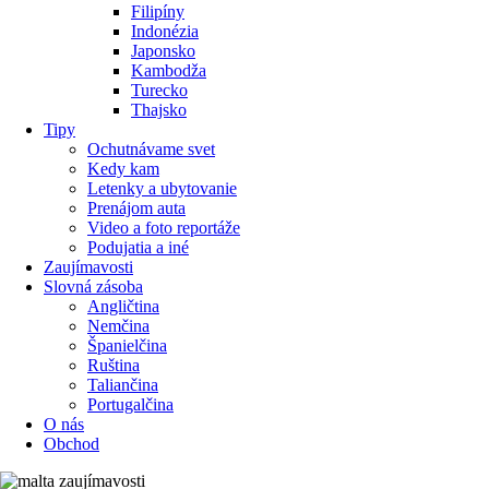
Filipíny
Indonézia
Japonsko
Kambodža
Turecko
Thajsko
Tipy
Ochutnávame svet
Kedy kam
Letenky a ubytovanie
Prenájom auta
Video a foto reportáže
Podujatia a iné
Zaujímavosti
Slovná zásoba
Angličtina
Nemčina
Španielčina
Ruština
Taliančina
Portugalčina
O nás
Obchod