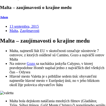
Malta – zaujímavosti o krajine medu
Adam
13 septembra, 2015
Malta
,
Zaujímavosti
Malta – zaujímavosti o krajine medu
Malta, najmenší štát EU v skutočnosti označuje súostrovie 7
ostrovov, z ktorých osídlené sú Camino, Gozo a najväčší ostrov
Malta
Na ostrove
Gozo
sa nachádza jaskyňa Calypso, v ktorej
pravdepodobne Homér napísal jedno z najväčších diel všetkých
čias – Odysea
Hlavné mesto Valetta je s približne sedem tisíc obyvateľmi
najmenšie hlavné mesto v Európskej únii, no v jeho blízkom
okolí žije polovica obyvateľov štátu
Malta bola dejiskom natáčania mnohých filmov (Gladiátor,
Trója, Súboj titánov, Gróf Monte Christo) či populárneho seriálu