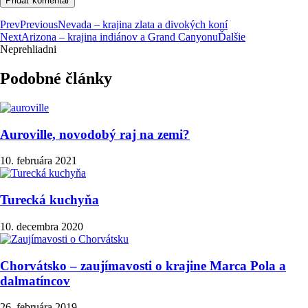
Prev
Previous
Nevada – krajina zlata a divokých koní
Next
Arizona – krajina indiánov a Grand Canyonu
Ďalšie
Neprehliadni
Podobné články
Auroville, novodobý raj na zemi?
10. februára 2021
Turecká kuchyňa
10. decembra 2020
Chorvátsko – zaujímavosti o krajine Marca Pola a
dalmatíncov
26. februára 2019