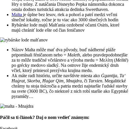
Hry o tróny. Z natáčania Disneyho Pepka námorníka dokonca
ostala dodnes turistická atrakcia dedinka Sweethaven.
Malta
je úplne bez lesov, riek a pohorí a patrí medzi veľmi
slnečné lokality, ročne je tu viac ako 3000 slnečných hodín
Rybárske lode majú Malťania ozdobené očami Osiris, ktoré
majú chrániť lode ešte od čias feničanov
Názov Malta môže mať dva pôvody, buď nádherné pláže
pripomínali féničanom nebo =
Maleth
, alebo pravdepodobnejšie
za to môže tradičné včelárstvo a výroba medu = Μελίτη (
Melitē
)
po grécky medovo sladký. Na ostrove žije endemický druh
včiel, ktorý priniesol prezývku krajina medu.
Ak máte radi históriu, určite navštívte miesta ako
Ġgantija
,
Ta‘
Ħaġrat, Skorba, Ħaġar Qim, Mnajdra
, či
Tarxien
. Megalitické
chrámy tu stoja tisícročia a patria medzi najstaršie ľudské stavby
na svete (3600 BC), čo niektoré z nich robí staršie ako Egyptské
pyramídy…
Páčil sa ti článok? Daj o nom vedieť známym:
Facebook