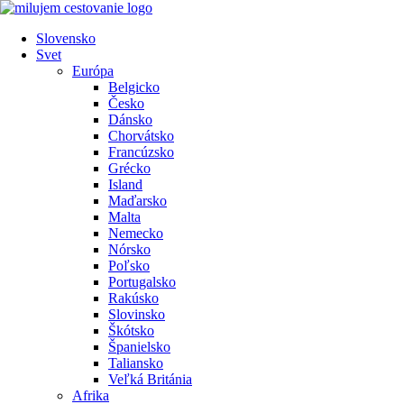
Preskočiť
na
Slovensko
obsah
Svet
Európa
Belgicko
Česko
Dánsko
Chorvátsko
Francúzsko
Grécko
Island
Maďarsko
Malta
Nemecko
Nórsko
Poľsko
Portugalsko
Rakúsko
Slovinsko
Škótsko
Španielsko
Taliansko
Veľká Británia
Afrika