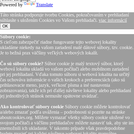
Powered by
Translate
Táto stránka podporuje tvorbu Cookies, pokračovaním v prehliadaní
súhlasíte s uložením Cookies vo Vašom prehliadači.
viac informácií
OK
Súbory cookie:
S cieľom zabezpečiť riadne fungovanie tejto webovej lokality
ukladáme niekedy na vašom zariadení malé dátové súbory, tzv. cookie.
Je to bežná prax väčšiny veľkých webových lokalít.
Čo sú súbory cookie?
Súbor cookie je malý textový súbor, ktorý
webová lokalita ukladá vo vašom počítači alebo mobilnom zariadení
pri jej prehliadaní. Vďaka tomuto súboru si webová lokalita na určitý
čas uchováva informácie o vašich krokoch a preferenciách (ako sú
prihlasovacie meno, jazyk, veľkosť písma a iné nastavenia
zobrazovania), takže ich pri ďalšej návšteve lokality alebo prehliadaní
jej jednotlivých stránok nemusíte opätovne uvádzať.
Ako kontrolovať súbory cookie
Súbory cookie môžete kontrolovať
a/alebo zmazať podľa uváženia – podrobnosti si pozrite na stránke
aboutcookies.org. Môžete vymazať všetky súbory cookie uložené vo
svojom počítači a väčšinu prehliadačov môžete nastaviť tak, aby ste im
znemožnili ich ukladanie. V takomto prípade však pravdepodobne
budete musieť pri každej návšteve webovej lokality manuálne