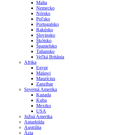
Malta
Nemecko
Nórsko
Poľsko
Portugalsko
Rakúsko
Slovinsko
Škótsko
Španielsko
Taliansko
Veľká Británia
Afrika
Egypt
Malawi
Maurícius
Zanzibar
Severná Amerika
Kanada
Kuba
Mexiko
USA
Južná Amerika
Antarktída
Austrália
Ázia