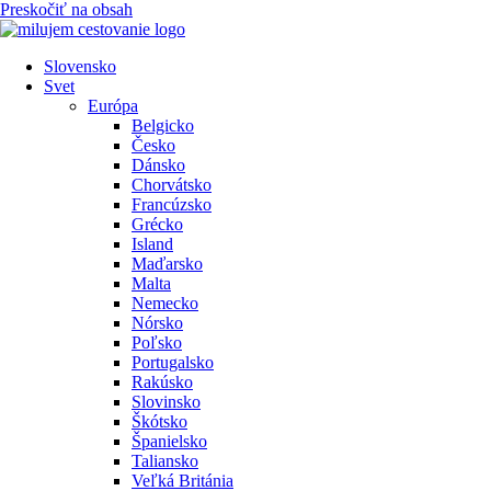
Preskočiť na obsah
Slovensko
Svet
Európa
Belgicko
Česko
Dánsko
Chorvátsko
Francúzsko
Grécko
Island
Maďarsko
Malta
Nemecko
Nórsko
Poľsko
Portugalsko
Rakúsko
Slovinsko
Škótsko
Španielsko
Taliansko
Veľká Británia