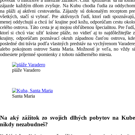
povedať o množstve a intenzite zážitkov. Chuť spoznávať sa na tomto
zájazde každým dňom zvyšuje. Na Kubu chodia ľudia za oddychom
na pláži aj aktívni cestovatelia. Zájazdy sú dokonalým receptom pre
všetkých, stačí si vybrať. Pre aktívnych ľudí, ktorí radi spoznávajú,
menej oddychujú a chcú ísť krajine pod kožu, odporúčam cestu okolo
celého ostrova. Táto cesta je aj mojou obľúbenou špecialitou. Pre ľudí,
ktorí si chcú viac užiť krásne pláže, no vidieť aj to najdôležitejšie z
krajiny, odporúčam poznávací okruh západnou časťou ostrova, kde
posledné dni trávia podľa vlastných predstáv na vychýrenom Varadere
alebo pokojnom ostrove Santa Maria. Možností je veľa, no vždy si
odnesiete príjemné spomienky z tohoto nádherného miesta.
pláže Varadero
Santa Maria
Na aký zážitok zo svojich dlhých pobytov na Kube
nikdy nezabudneš?