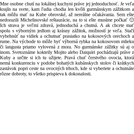
Mne osobne chutí na lokálnej kuchyni práve jej jednoduchosť. Je veľa
krajín na svete, kam ľudia chodia len kvôli gurmánskym zážitkom a
tak môžu mať na Kube obrovské, až nereálne očakávania. Sem ešte
nedorazili Michelinovské reštaurácie, na to si ešte musíme počkať 🙂
Ich strava je veľmi zdravá, jednoduchá a chutná. A ak chcete mať
spolu s výborným jedlom aj krásny zážitok, možností je veľa. Stačí
vybehnúť na vidiek a ochutnať prasiatko na kokosových orechoch a
rume. Na východe to môže byť výborná rybka na kokosovom mlieku
či langusta priamo vylovená z mora. No gurmánske zážitky sú aj o
inom. Svetoznáme kokteily Mojito alebo Daiquiri pochádzajú práve z
Kuby a určite si ich tu užijete. Pravá chuť čerstvého ovocia, ktorá
nemá konkurenciu v podobe bohatých kubánskych stolov či krátkych
zastávok popri ceste na ovocných trhoch, kde si vyberiete a ochutnáte
rôzne dobroty, to všetko prispieva k dokonalosti.