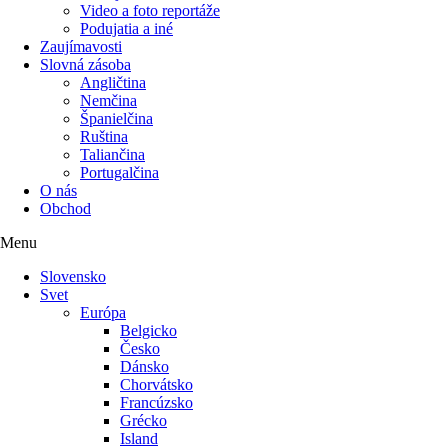
Video a foto reportáže
Podujatia a iné
Zaujímavosti
Slovná zásoba
Angličtina
Nemčina
Španielčina
Ruština
Taliančina
Portugalčina
O nás
Obchod
Menu
Slovensko
Svet
Európa
Belgicko
Česko
Dánsko
Chorvátsko
Francúzsko
Grécko
Island