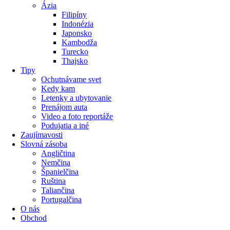
Ázia
Filipíny
Indonézia
Japonsko
Kambodža
Turecko
Thajsko
Tipy
Ochutnávame svet
Kedy kam
Letenky a ubytovanie
Prenájom auta
Video a foto reportáže
Podujatia a iné
Zaujímavosti
Slovná zásoba
Angličtina
Nemčina
Španielčina
Ruština
Taliančina
Portugalčina
O nás
Obchod