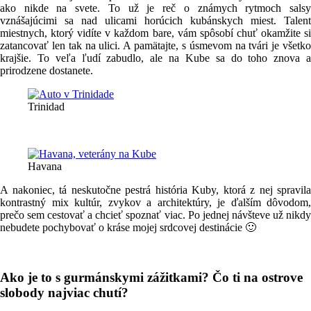
ako nikde na svete. To už je reč o známych rytmoch salsy
vznášajúcimi sa nad ulicami horúcich kubánskych miest. Talent
miestnych, ktorý vidíte v každom bare, vám spôsobí chuť okamžite si
zatancovať len tak na ulici. A pamätajte, s úsmevom na tvári je všetko
krajšie. To veľa ľudí zabudlo, ale na Kube sa do toho znova a
prirodzene dostanete.
Trinidad
Havana
A nakoniec, tá neskutočne pestrá história Kuby, ktorá z nej spravila
kontrastný mix kultúr, zvykov a architektúry, je ďalším dôvodom,
prečo sem cestovať a chcieť spoznať viac. Po jednej návšteve už nikdy
nebudete pochybovať o kráse mojej srdcovej destinácie 🙂
Ako je to s gurmánskymi zážitkami? Čo ti na ostrove
slobody najviac chutí?