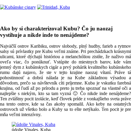
Ako by si charakterizoval Kubu? Čo ju naozaj
vystihuje a nikde inde to nenájdeme?
Najväčší ostrov Karibiku, ostrov slobody, plný hudby, farieb a rytmov
salsy sú prívlastky pre Kubu veľmi známe. Pri prechádzkach krásnymi
ulicami, ktoré dýchajú históriou a melanchóliou zistíte, že naživo má
oveľa viac, čo ponúknuť. Vstúpite do miestnych barov, kde vám
jemný dym z kubánskych cigár a prvý pohárik kvalitného kubánskeho
rumu dajú najavo, že ste v tejto krajine naozaj vítaní. Práve tá
pohostinnosť a dobrá nálada je na Kube základnou výsadou a
dôvodom, prečo sa návštevník cíti príjemne. Kuba je vskutku farebná
krajina, od ľudí až po prírodu a preto ju treba spoznať na vlastné oči a
najlepšie s niekým, kto sa tam vyzná 🙂 Čo nikde inde nenájdeme?
Ten zvláštny pocit izolácie, keď človek príde z vonkajšieho sveta práve
na tento ostrov, kde sa čas akoby spomalil. Ako keby na ostatných
ostrovoch už všetko bolo a Kuby sa to ešte netýkalo. Ten pocit je pre
mňa veľmi intenzívny.
údolie Vinales, Kuba