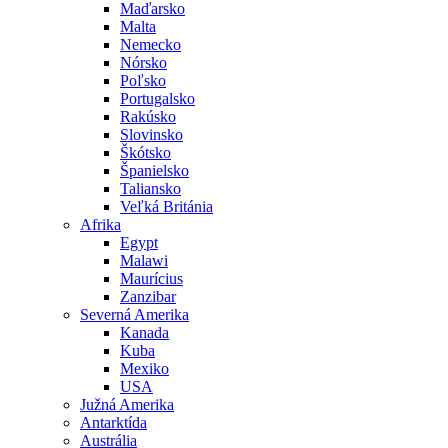
Maďarsko
Malta
Nemecko
Nórsko
Poľsko
Portugalsko
Rakúsko
Slovinsko
Škótsko
Španielsko
Taliansko
Veľká Británia
Afrika
Egypt
Malawi
Maurícius
Zanzibar
Severná Amerika
Kanada
Kuba
Mexiko
USA
Južná Amerika
Antarktída
Austrália