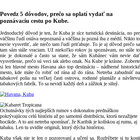
Povedz 5 dôvodov, prečo sa oplatí vydať na
poznávaciu cestu po Kube.
Jednoduchý dôvod je ten, že Kuba je síce turistická destinácia, no pre
väčšinu ľudí ostáva nepoznaná a väčšina ju pozná iba z médií. Nikto to
nevie vysvetliť, ale niečo tam ľudí priťahuje. To je aj dôvod prečo sa
tam sám stále vraciam. Už niekoľko rokov ju spoznávam, no stále to
nie je dokonalé a často sa stane, že sám Kubánec vám nevie dať
vysvetlenie, prečo sú veci tak alebo onak. Na Kube je krásne. Zoberte
si len hlavné mesto Havana ako top destináciu – nádherné historické
mesto, kde máte čo robiť od rána až do rána. Netreba zabudnúť na
tabakové polia na veľkej časti ostrova, rodinné plantáže a návštevu
tabakových fabrík. To sa nevidí každý deň a zážitok je silný.
Ochutnávky tých najlepších rumov s dokonalou prednáškou
pokrývajúcou celú históriu až po samotnú distribúciu, ktorú nezažijete
hocikde. A to ani netreba spomínať, že Karibik je kolískou aj rumu, aj
tabaku. Len tu uvidíte originál, ktorý dýcha históriou.
Kuba však nie je len o pozorovaní a učení sa. Rozhýbete si tu kosti