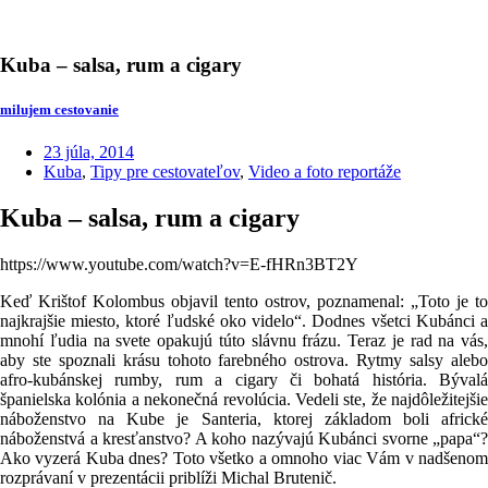
Kuba – salsa, rum a cigary
milujem cestovanie
23 júla, 2014
Kuba
,
Tipy pre cestovateľov
,
Video a foto reportáže
Kuba – salsa, rum a cigary
https://www.youtube.com/watch?v=E-fHRn3BT2Y
Keď Krištof Kolombus objavil tento ostrov, poznamenal: „Toto je to
najkrajšie miesto, ktoré ľudské oko videlo“. Dodnes všetci Kubánci a
mnohí ľudia na svete opakujú túto slávnu frázu. Teraz je rad na vás,
aby ste spoznali krásu tohoto farebného ostrova. Rytmy salsy alebo
afro-kubánskej rumby, rum a cigary či bohatá história. Bývalá
španielska kolónia a nekonečná revolúcia. Vedeli ste, že najdôležitejšie
náboženstvo na Kube je Santeria, ktorej základom boli africké
náboženstvá a kresťanstvo? A koho nazývajú Kubánci svorne „papa“?
Ako vyzerá Kuba dnes? Toto všetko a omnoho viac Vám v nadšenom
rozprávaní v prezentácii priblíži Michal Brutenič.