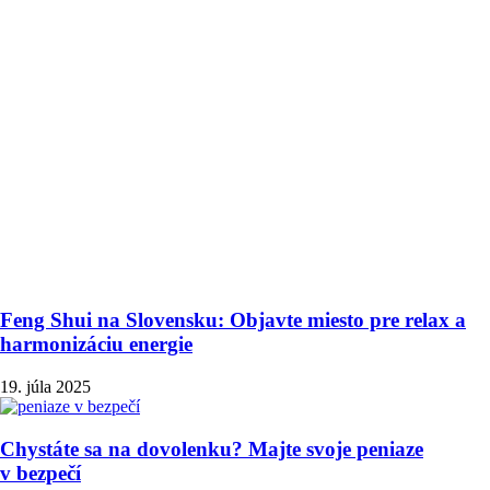
Feng Shui na Slovensku: Objavte miesto pre relax a
harmonizáciu energie
19. júla 2025
Chystáte sa na dovolenku? Majte svoje peniaze
v bezpečí