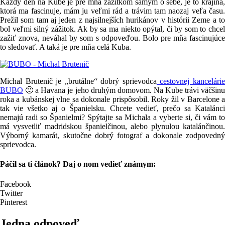
Každý deň na Kube je pre mňa zážitkom samým o sebe, je to krajina,
ktorá ma fascinuje, mám ju veľmi rád a trávim tam naozaj veľa času.
Prežil som tam aj jeden z najsilnejších hurikánov v histórii Zeme a to
bol veľmi silný zážitok. Ak by sa ma niekto opýtal, či by som to chcel
zažiť znova, neváhal by som s odpoveďou. Bolo pre mňa fascinujúce
to sledovať. A taká je pre mňa celá Kuba.
Michal Brutenič je „brutálne“ dobrý sprievodca
cestovnej kancelári
BUBO
🙂 a Havana je jeho druhým domovom. Na Kube trávi väčšinu
roka a kubánskej vlne sa dokonale prispôsobil. Roky žil v Barcelone a
tak vie všetko aj o Španielsku. Chcete vedieť, prečo sa Katalánci
nemajú radi so Španielmi? Spýtajte sa Michala a vyberte si, či vám to
má vysvetliť madridskou španielčinou, alebo plynulou katalánčinou.
Výborný kamarát, skutočne dobrý fotograf a dokonale zodpovedný
sprievodca.
Páčil sa ti článok? Daj o nom vedieť známym:
Facebook
Twitter
Pinterest
Jedna odpoveď