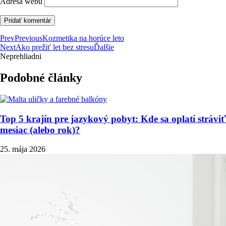
Adresa webu
Prev
Previous
Kozmetika na horúce leto
Next
Ako prežiť let bez stresu
Ďalšie
Neprehliadni
Podobné články
Top 5 krajín pre jazykový pobyt: Kde sa oplatí stráviť
mesiac (alebo rok)?
25. mája 2026