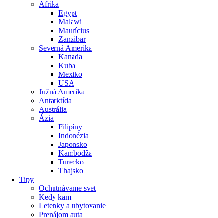
Afrika
Egypt
Malawi
Maurícius
Zanzibar
Severná Amerika
Kanada
Kuba
Mexiko
USA
Južná Amerika
Antarktída
Austrália
Ázia
Filipíny
Indonézia
Japonsko
Kambodža
Turecko
Thajsko
Tipy
Ochutnávame svet
Kedy kam
Letenky a ubytovanie
Prenájom auta